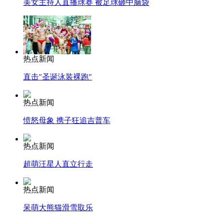
美女主持人直播球赛 被足球砸中脑袋
热点新闻
直击"圣诞泳装裸跑"
热点新闻
愤怒母象 携子狂追吉普车
热点新闻
超萌汪星人直立行走
热点新闻
呆萌大熊猫滑雪取乐