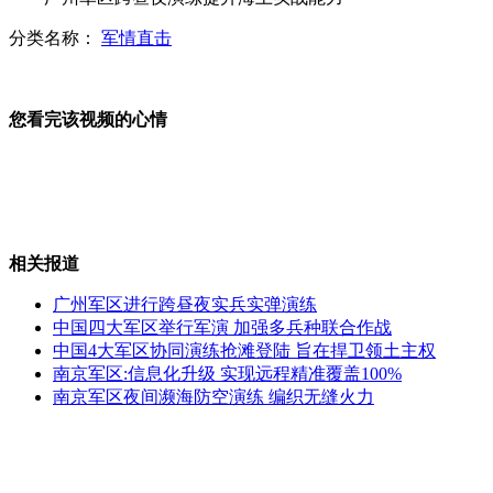
钱塘大潮汹涌拍岸 观潮者猝不及防
分类名称：
军情直击
奥巴马竞选演讲 贴身特工身后小便
您看完该视频的心情
英国男子穿302条内裤冲击世界纪录
史上最牛钓鱼者:平均23秒钓一条
相关报道
广州军区进行跨昼夜实兵实弹演练
山西运城恶犬咬伤多人 警民合力深夜将其击毙
中国四大军区举行军演 加强多兵种联合作战
中国4大军区协同演练抢滩登陆 旨在捍卫领土主权
南京军区:信息化升级 实现远程精准覆盖100%
南京军区夜间濒海防空演练 编织无缝火力
女孩北京地铁殴打老人 痛下狠手拳打脚踢