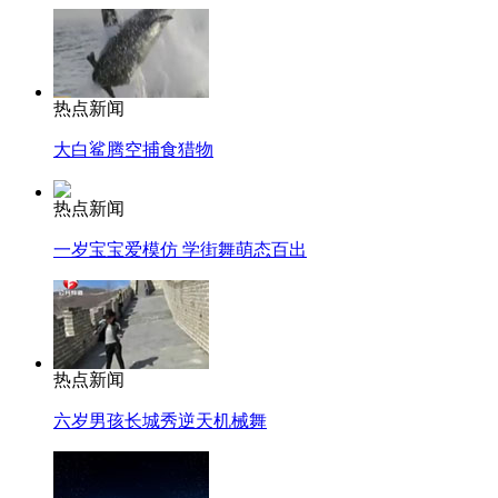
热点新闻
大白鲨腾空捕食猎物
热点新闻
一岁宝宝爱模仿 学街舞萌态百出
热点新闻
六岁男孩长城秀逆天机械舞