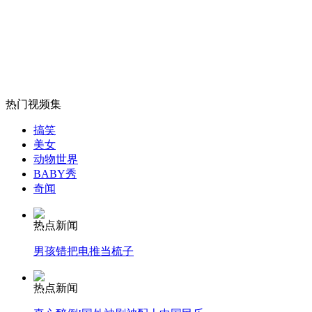
无痛分娩是否安全 医生回应
外交部：反对强权政治霸凌主义
外交部：有关国家言论片面不公正
热门视频集
搞笑
美女
动物世界
安徽一实载49人客车翻车
BABY秀
奇闻
热点新闻
男孩错把电推当梳子
走！跟着总书记去植树
热点新闻
消防员救轻生者
花炮节热闹非凡
减压"枕头大战"