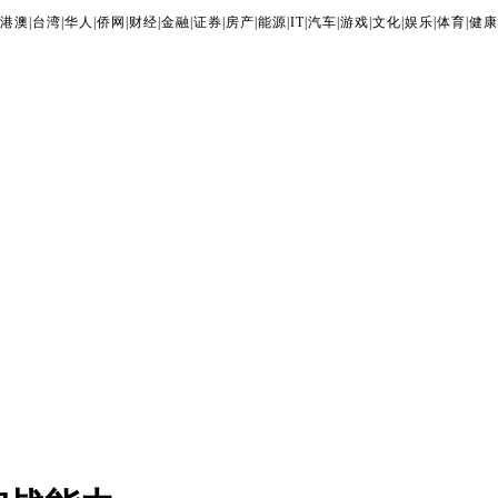
港澳
|
台湾
|
华人
|
侨网
|
财经
|
金融
|
证券
|
房产
|
能源
|
IT
|
汽车
|
游戏
|
文化
|
娱乐
|
体育
|
健康