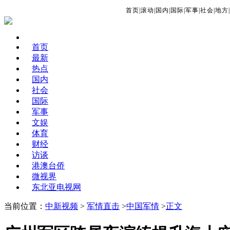
首页
|
滚动
|
国内
|
国际
|
军事
|
社会
|
地方
|
首页
最新
热点
国内
社会
国际
军事
文娱
体育
财经
访谈
港澳台侨
微视界
东北亚电视网
当前位置：
中新视频
>
军情直击
>
中国军情
>
正文