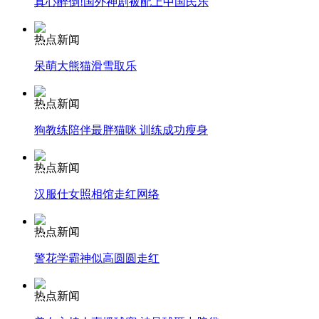
真心醉倒!国外神剧被配上中国民乐
热点新闻
呆萌大熊猫滑雪取乐
纽约上演“枕头大战”
热点新闻
司机酒驾遇交警 急速倒车逃窜
狗教练陪伴最胖猫咪 训练成功瘦身
热点新闻
汉服仕女照相馆走红网络
热点新闻
警花学霸神似高圆圆走红
热点新闻