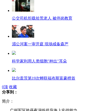
公交司机拒载拾荒老人 被停岗教育
湄公河案一审开庭 现场戒备森严
科学家利用人类细胞"种出"耳朵
比尔盖茨第19次蝉联福布斯富豪榜首
0
顶
收藏
分享到：
巨型肥皂泡装下181人破纪录
简介：
广州军区跨昼夜演练提升海上实战能力