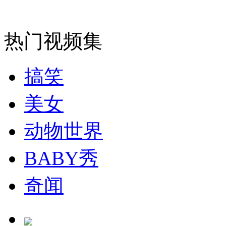
热门视频集
纽约上演“枕头大战”
搞笑
司机酒驾遇交警 急速倒车逃窜
美女
动物世界
BABY秀
奇闻