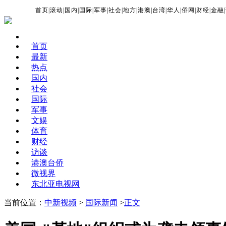
首页
|
滚动
|
国内
|
国际
|
军事
|
社会
|
地方
|
港澳
|
台湾
|
华人
|
侨网
|
财经
|
金融
|
首页
最新
热点
国内
社会
国际
军事
文娱
体育
财经
访谈
港澳台侨
微视界
东北亚电视网
当前位置：
中新视频
>
国际新闻
>
正文