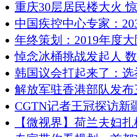
重庆30层居民楼大火
中国疾控中心专家：203
年终策划：2019年度大陆
悼念冰桶挑战发起人 数百
韩国议会打起来了：选举
解放军驻香港部队发布三
CGTN记者王冠探访新疆
【微视界】荷兰夫妇扎根青