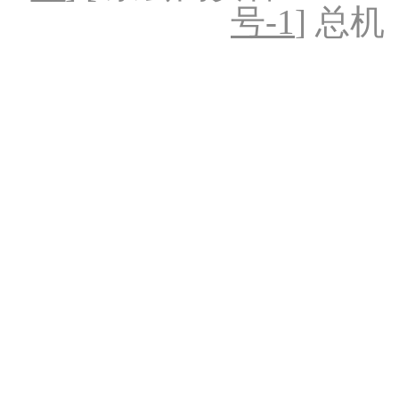
号-1
] 总机：