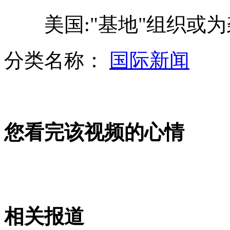
野田承认对“购岛”后果估计有误
美国:"基地"组织或为
20岁女子宠物狗跑丢 狂扇保安耳光
分类名称：
国际新闻
骗子冒充老师骗20余家长能说出孩子姓名年龄
城管列队围观商户 用眼神气势执法
您看完该视频的心情
山西运城恶犬咬伤多人 警民合力深夜将其击毙
女孩北京地铁殴打老人 痛下狠手拳打脚踢
相关报道