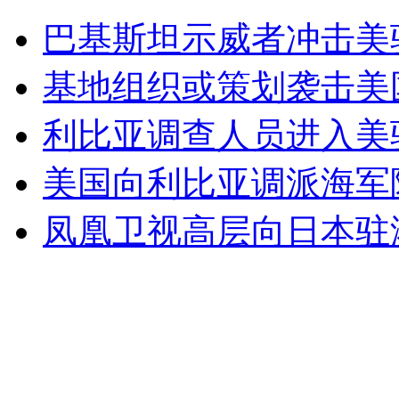
无痛分娩是否安全 医生回应
巴基斯坦示威者冲击美
外交部：反对强权政治霸凌主义
基地组织或策划袭击美
利比亚调查人员进入美
外交部：有关国家言论片面不公正
美国向利比亚调派海军
凤凰卫视高层向日本驻
安徽一实载49人客车翻车
走！跟着总书记去植树
消防员救轻生者
花炮节热闹非凡
减压"枕头大战"