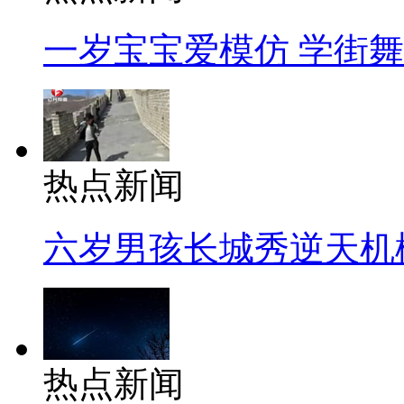
一岁宝宝爱模仿 学街
热点新闻
六岁男孩长城秀逆天机
热点新闻