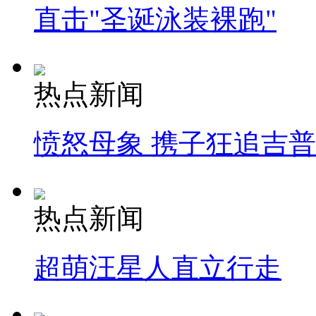
直击"圣诞泳装裸跑"
热点新闻
愤怒母象 携子狂追吉
热点新闻
超萌汪星人直立行走