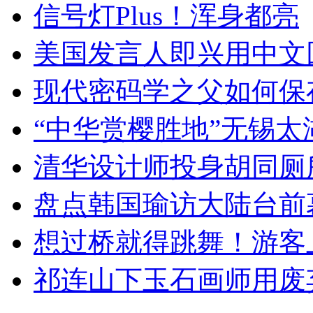
信号灯Plus！浑身都亮
美国发言人即兴用中文
现代密码学之父如何保
“中华赏樱胜地”无锡
清华设计师投身胡同厕
盘点韩国瑜访大陆台前
想过桥就得跳舞！游客
祁连山下玉石画师用废