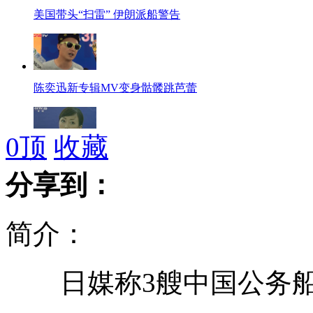
美国带头“扫雷” 伊朗派船警告
陈奕迅新专辑MV变身骷髅跳芭蕾
0
顶
收藏
糯康当庭翻供 公诉机关称态度将影响量刑
分享到：
简介：
范冰冰"吃"周迅醋 拒谈新男友
日媒称3艘中国公务船
铁路部门就网络拥堵致购票难表歉意