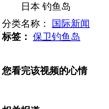
日本 钓鱼岛
分类名称：
国际新闻
气象灾害危害朝鲜粮食安全
标签：
保卫钓鱼岛
潘基文呼吁中日和平解决钓鱼岛争端
您看完该视频的心情
美防长帕内塔访北海舰队后离境
山西运城恶犬咬伤多人 警民合力深夜将其击毙