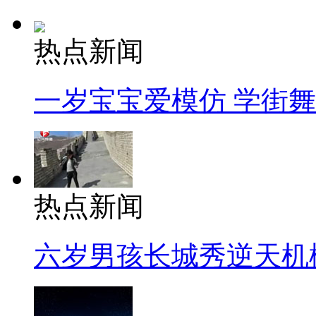
热点新闻
一岁宝宝爱模仿 学街
热点新闻
六岁男孩长城秀逆天机