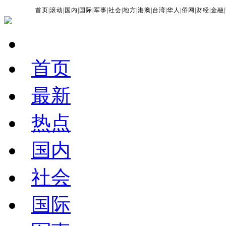
首页
|
滚动
|
国内
|
国际
|
军事
|
社会
|
地方
|
港澳
|
台湾
|
华人
|
侨网
|
财经
|
金融
|
首页
最新
热点
国内
社会
国际