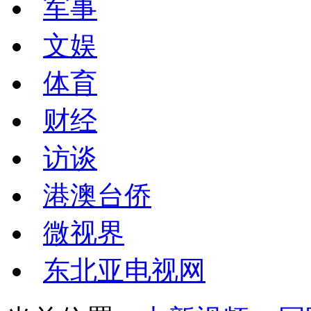
军事
文娱
体育
财经
访谈
港澳台侨
微视界
东北亚电视网