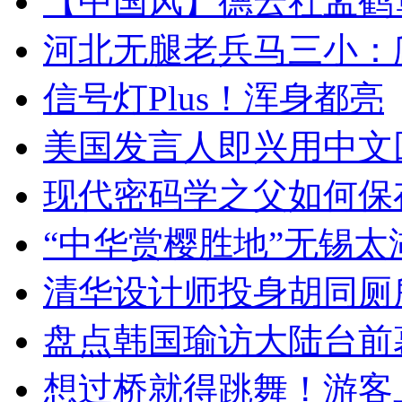
【中国风】德云社孟鹤
河北无腿老兵马三小：爬
信号灯Plus！浑身都亮
美国发言人即兴用中文
现代密码学之父如何保
“中华赏樱胜地”无锡
清华设计师投身胡同厕
盘点韩国瑜访大陆台前
想过桥就得跳舞！游客