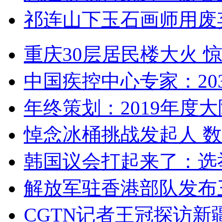
祁连山下玉石画师用废
重庆30层居民楼大火
中国疾控中心专家：203
年终策划：2019年度大陆
悼念冰桶挑战发起人 数百
韩国议会打起来了：选举
解放军驻香港部队发布三
CGTN记者王冠探访新疆