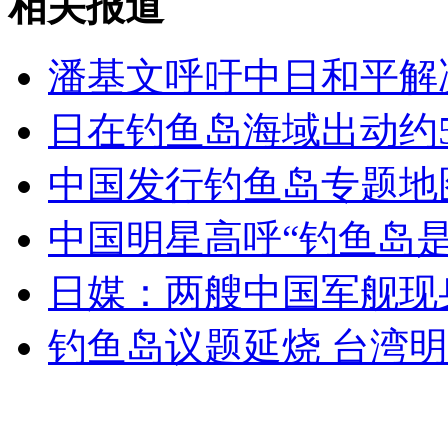
相关报道
女孩北京地铁殴打老人 痛下狠手拳打脚踢
潘基文呼吁中日和平解
无痛分娩是否安全 医生回应
日在钓鱼岛海域出动约5
外交部：反对强权政治霸凌主义
中国发行钓鱼岛专题地
中国明星高呼“钓鱼岛是
外交部：有关国家言论片面不公正
日媒：两艘中国军舰现
钓鱼岛议题延烧 台湾
安徽一实载49人客车翻车