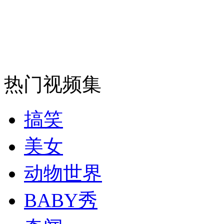
走！跟着总书记去植树
消防员救轻生者
花炮节热闹非凡
减压"枕头大战"
热门视频集
纽约上演“枕头大战”
搞笑
司机酒驾遇交警 急速倒车逃窜
美女
动物世界
BABY秀