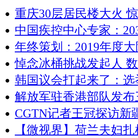
重庆30层居民楼大火
中国疾控中心专家：203
年终策划：2019年度大陆
悼念冰桶挑战发起人 数百
韩国议会打起来了：选举
解放军驻香港部队发布三
CGTN记者王冠探访新疆
【微视界】荷兰夫妇扎根青