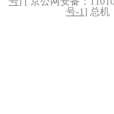
号
] [ 京公网安备：1101020
号-1
] 总机：