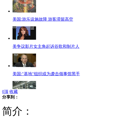
美国:游乐设施故障 游客滞留高空
美争议影片女主角起诉谷歌和制片人
美国:"基地"组织或为袭击领事馆黑手
0
顶
收藏
分享到：
日本财务大臣表态凸显日经济依赖中国
简介：