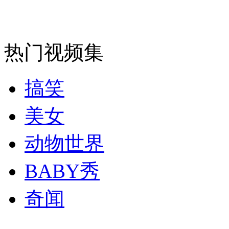
走！跟着总书记去植树
消防员救轻生者
花炮节热闹非凡
减压"枕头大战"
热门视频集
搞笑
纽约上演“枕头大战”
美女
动物世界
司机酒驾遇交警 急速倒车逃窜
BABY秀
奇闻