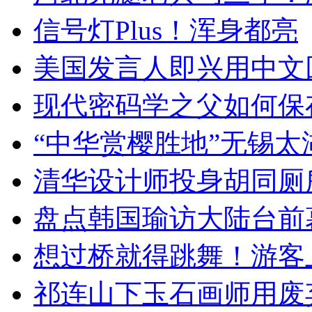
信号灯Plus！浑身都亮
美国发言人即兴用中文
现代密码学之父如何保
“中华赏樱胜地”无锡
清华设计师投身胡同厕
盘点韩国瑜访大陆台前
想过桥就得跳舞！游客
祁连山下玉石画师用废