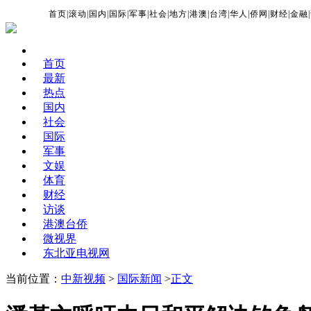
首页
|
滚动
|
国内
|
国际
|
军事
|
社会
|
地方
|
港澳
|
台湾
|
华人
|
侨网
|
财经
|
金融
|
首页
最新
热点
国内
社会
国际
军事
文娱
体育
财经
访谈
港澳台侨
微视界
东北亚电视网
当前位置：
中新视频
>
国际新闻
>
正文