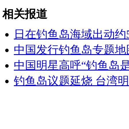
相关报道
女孩北京地铁殴打老人 痛下狠手拳打脚踢
日在钓鱼岛海域出动约5
无痛分娩是否安全 医生回应
中国发行钓鱼岛专题地
外交部：反对强权政治霸凌主义
中国明星高呼“钓鱼岛是
外交部：有关国家言论片面不公正
钓鱼岛议题延烧 台湾
安徽一实载49人客车翻车