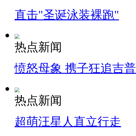
直击"圣诞泳装裸跑"
热点新闻
愤怒母象 携子狂追吉
热点新闻
超萌汪星人直立行走