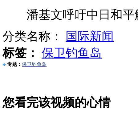
男子抢劫后在家看电视 称"最安全"
潘基文呼吁中日和平解
被妹妹冒用身份结婚 姐姐"出嫁难"
分类名称：
国际新闻
标签：
保卫钓鱼岛
南京军区:地空实弹演练提升作战能力
专题：
保卫钓鱼岛
美女宇航员首次在太空完成铁人三项
深圳自闭症儿童被停课后从五楼跳下
您看完该视频的心情
山西运城恶犬咬伤多人 警民合力深夜将其击毙