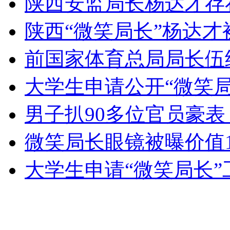
陕西安监局长杨达才存
陕西“微笑局长”杨达才
安徽一实载49人客车翻车
前国家体育总局局长伍绍
大学生申请公开“微笑
走！跟着总书记去植树
男子扒90多位官员豪表
微笑局长眼镜被曝价值1
消防员救轻生者
花炮节热闹非凡
减压"枕头大战"
大学生申请“微笑局长
纽约上演“枕头大战”