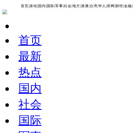
首页
|
滚动
|
国内
|
国际
|
军事
|
社会
|
地方
|
港澳
|
台湾
|
华人
|
侨网
|
财经
|
金融
|
首页
最新
热点
国内
社会
国际