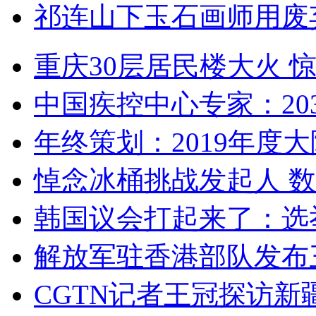
祁连山下玉石画师用废
重庆30层居民楼大火
中国疾控中心专家：203
年终策划：2019年度大陆
悼念冰桶挑战发起人 数百
韩国议会打起来了：选举
解放军驻香港部队发布三
CGTN记者王冠探访新疆