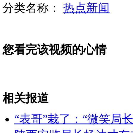
分类名称：
热点新闻
“表哥”栽了：“微笑局长”被撤职
山西运城恶犬咬伤多人 警民合力深夜将其击毙
您看完该视频的心情
女孩北京地铁殴打老人 痛下狠手拳打脚踢
无痛分娩是否安全 医生回应
相关报道
外交部：反对强权政治霸凌主义
“表哥”栽了：“微笑局
外交部：有关国家言论片面不公正