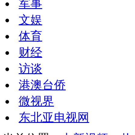
军事
文娱
体育
财经
访谈
港澳台侨
微视界
东北亚电视网