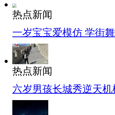
热点新闻
一岁宝宝爱模仿 学街
热点新闻
六岁男孩长城秀逆天机