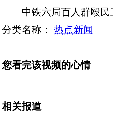
中铁六局百人群殴民工
“表哥”栽了：“微笑局长”被撤职
分类名称：
热点新闻
广东双节公路通行费或由企业埋单
您看完该视频的心情
石原叫嚣:中国船只“敢来就砍”
山西运城恶犬咬伤多人 警民合力深夜将其击毙
相关报道
女孩北京地铁殴打老人 痛下狠手拳打脚踢