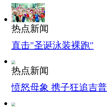
热点新闻
直击"圣诞泳装裸跑"
热点新闻
愤怒母象 携子狂追吉