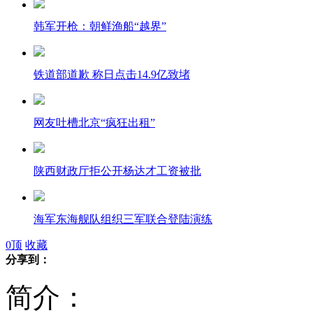
韩军开枪：朝鲜渔船“越界”
铁道部道歉 称日点击14.9亿致堵
网友吐槽北京“疯狂出租”
陕西财政厅拒公开杨达才工资被批
海军东海舰队组织三军联合登陆演练
0
顶
收藏
分享到：
简介：
中铁六局百人群殴民工事件内幕