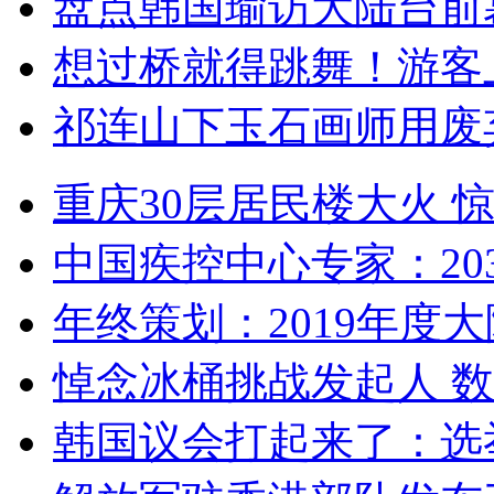
盘点韩国瑜访大陆台前
想过桥就得跳舞！游客
祁连山下玉石画师用废
重庆30层居民楼大火
中国疾控中心专家：203
年终策划：2019年度大陆
悼念冰桶挑战发起人 数百
韩国议会打起来了：选举