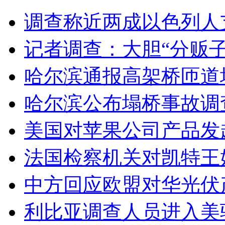
调查称近两成以色列人
无痛分娩是否安全 医生回应
记者调查：大胆“分贩
外交部：反对强权政治霸凌主义
哈尔滨通报高架桥匝道
外交部：有关国家言论片面不公正
哈尔滨公布塌桥事故调
美国对苹果公司产品发起"
安徽一实载49人客车翻车
法国检察机关对凯特王
中方回应欧盟对华光伏
走！跟着总书记去植树
利比亚调查人员进入美