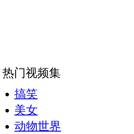
消防员救轻生者
花炮节热闹非凡
减压"枕头大战"
纽约上演“枕头大战”
司机酒驾遇交警 急速倒车逃窜
热门视频集
搞笑
美女
动物世界