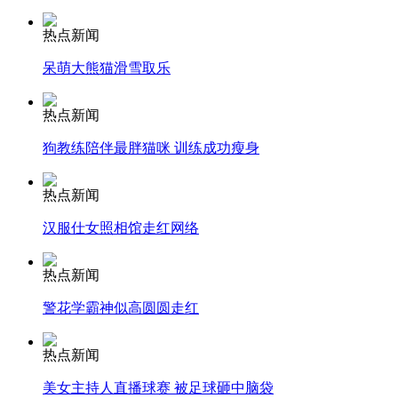
消防员救轻生者
花炮节热闹非凡
减压"枕头大战"
热点新闻
呆萌大熊猫滑雪取乐
热点新闻
纽约上演“枕头大战”
狗教练陪伴最胖猫咪 训练成功瘦身
司机酒驾遇交警 急速倒车逃窜
热点新闻
汉服仕女照相馆走红网络
热点新闻
警花学霸神似高圆圆走红
热点新闻
美女主持人直播球赛 被足球砸中脑袋