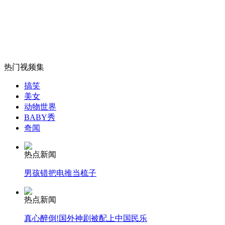
无痛分娩是否安全 医生回应
外交部：反对强权政治霸凌主义
热门视频集
搞笑
外交部：有关国家言论片面不公正
美女
动物世界
BABY秀
奇闻
安徽一实载49人客车翻车
热点新闻
男孩错把电推当梳子
走！跟着总书记去植树
热点新闻
真心醉倒!国外神剧被配上中国民乐