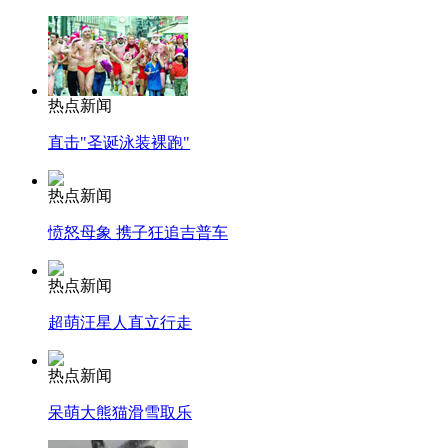
热点新闻
直击"圣诞泳装裸跑"
热点新闻
愤怒母象 携子狂追吉普车
热点新闻
超萌汪星人直立行走
热点新闻
呆萌大熊猫滑雪取乐