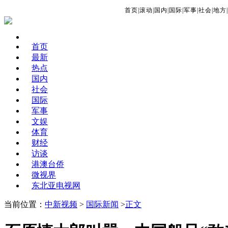
首页
|
滚动
|
国内
|
国际
|
军事
|
社会
|
地方
|
首页
最新
热点
国内
社会
国际
军事
文娱
体育
财经
访谈
港澳台侨
微视界
东北亚电视网
当前位置：
中新视频
>
国际新闻
>
正文