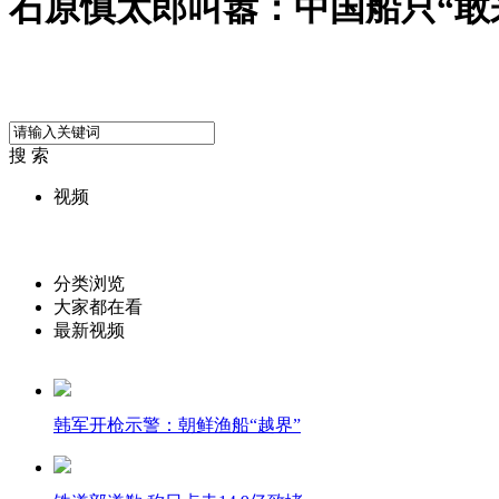
石原慎太郎叫嚣：中国船只“敢
搜 索
视频
分类浏览
大家都在看
最新视频
韩军开枪示警：朝鲜渔船“越界”