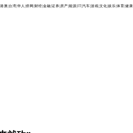
港澳
|
台湾
|
华人
|
侨网
|
财经
|
金融
|
证券
|
房产
|
能源
|
IT
|
汽车
|
游戏
|
文化
|
娱乐
|
体育
|
健康