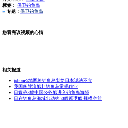
标签：
保卫钓鱼岛
“表哥”栽了：“微笑局长”被撤职
专题：
保卫钓鱼岛
您看完该视频的心情
广东双节公路通行费或由企业埋单
相关报道
石原叫嚣:中国船只“敢来就砍”
iphone5地图将钓鱼岛划给日本说法不实
我国多艘渔船赴钓鱼岛常规作业
山西运城恶犬咬伤多人 警民合力深夜将其击毙
日媒称3艘中国公务船进入钓鱼岛海域
日在钓鱼岛海域出动约50艘巡逻船 规模空前
女孩北京地铁殴打老人 痛下狠手拳打脚踢