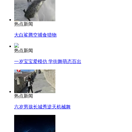
热点新闻
大白鲨腾空捕食猎物
热点新闻
一岁宝宝爱模仿 学街舞萌态百出
热点新闻
六岁男孩长城秀逆天机械舞