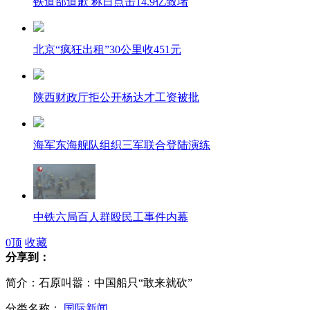
铁道部道歉 称日点击14.9亿致堵
北京“疯狂出租”30公里收451元
陕西财政厅拒公开杨达才工资被批
海军东海舰队组织三军联合登陆演练
中铁六局百人群殴民工事件内幕
0
顶
收藏
分享到：
简介：石原叫嚣：中国船只“敢来就砍”
中铁六局百人群殴民工事件 6人刑拘
分类名称：
国际新闻