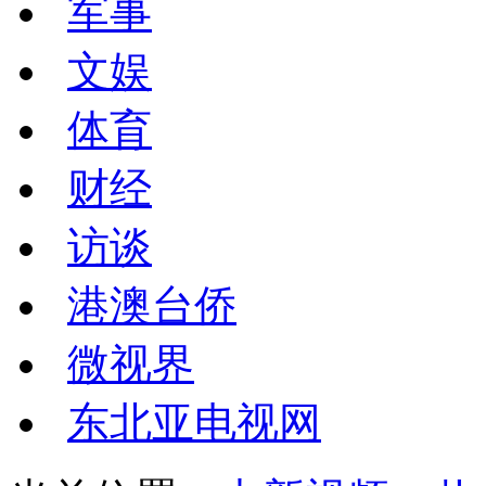
军事
文娱
体育
财经
访谈
港澳台侨
微视界
东北亚电视网