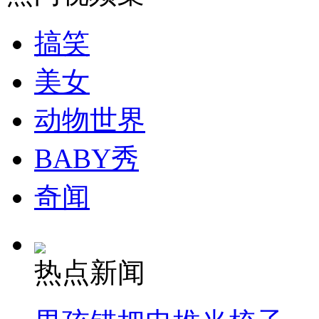
走！跟着总书记去植树
搞笑
消防员救轻生者
花炮节热闹非凡
减压"枕头大战"
美女
动物世界
纽约上演“枕头大战”
BABY秀
司机酒驾遇交警 急速倒车逃窜
奇闻
热点新闻