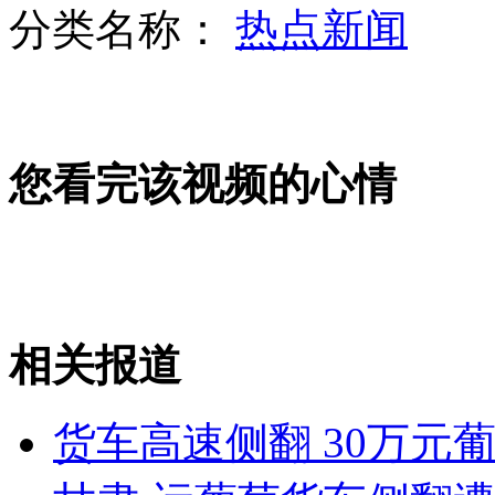
分类名称：
热点新闻
章子怡推荐张柏芝演"危险关系"
您看完该视频的心情
发改委回应景区票价"降冷不降热"
澳禁止丹尼斯执教中国 孙杨金牌"惹祸"
相关报道
山西运城恶犬咬伤多人 警民合力深夜将其击毙
货车高速侧翻 30万元