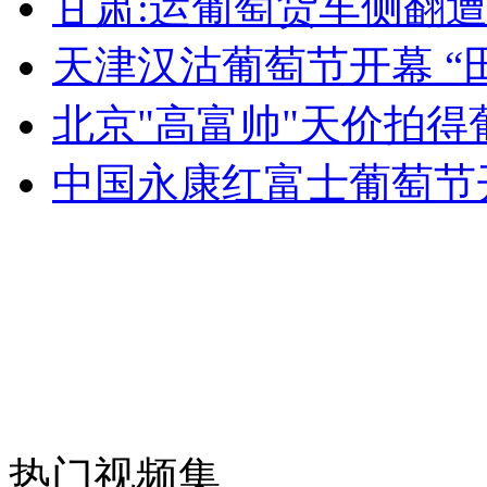
甘肃:运葡萄货车侧翻
女孩北京地铁殴打老人 痛下狠手拳打脚踢
天津汉沽葡萄节开幕 “
无痛分娩是否安全 医生回应
北京"高富帅"天价拍得
中国永康红富士葡萄节
外交部：反对强权政治霸凌主义
外交部：有关国家言论片面不公正
安徽一实载49人客车翻车
热门视频集