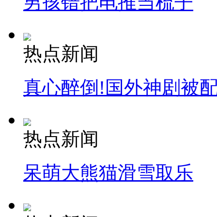
男孩错把电推当梳子
热点新闻
真心醉倒!国外神剧被
热点新闻
呆萌大熊猫滑雪取乐