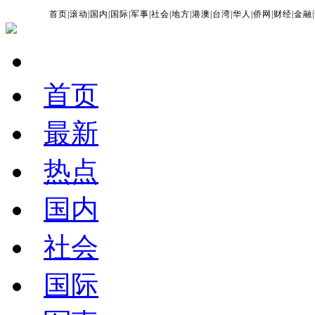
首页
|
滚动
|
国内
|
国际
|
军事
|
社会
|
地方
|
港澳
|
台湾
|
华人
|
侨网
|
财经
|
金融
|
首页
最新
热点
国内
社会
国际