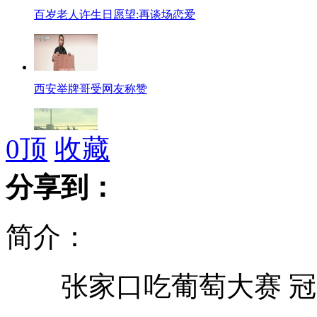
百岁老人许生日愿望:再谈场恋爱
西安举牌哥受网友称赞
0
顶
收藏
俄日将举行联合防海盗演习
分享到：
简介：
我国三维雷电探测网覆盖钓鱼岛
张家口吃葡萄大赛 冠军
日本右翼势力叫嚣"自卫队常驻钓鱼岛"