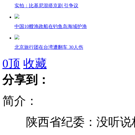
实拍：比基尼混搭京剧 引争议
中国10艘渔政船在钓鱼岛海域护渔
北京旅行团在台湾遭翻车 30人伤
0
顶
收藏
中国首艘航母平台再次举行升旗仪式
分享到：
台70余艘渔船出航保钓 或登岛
简介：
陕西省纪委：没听说杨
海口单身老人租不到房自制"房车"