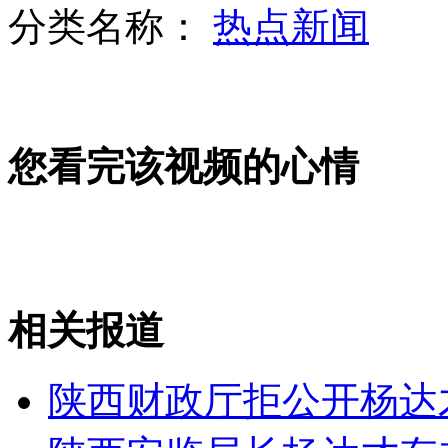
分类名称：
热点新闻
清海防图及手抄本铁证钓鱼岛属中国
山西运城恶犬咬伤多人 警民合力深夜将其击毙
您看完该视频的心情
女孩北京地铁殴打老人 痛下狠手拳打脚踢
无痛分娩是否安全 医生回应
相关报道
外交部：反对强权政治霸凌主义
陕西财政厅拒公开杨达
外交部：有关国家言论片面不公正