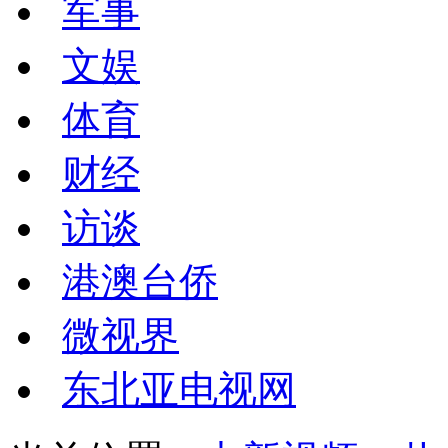
军事
文娱
体育
财经
访谈
港澳台侨
微视界
东北亚电视网