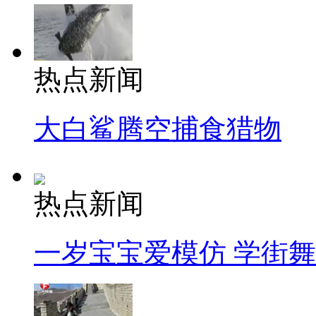
热点新闻
大白鲨腾空捕食猎物
热点新闻
一岁宝宝爱模仿 学街