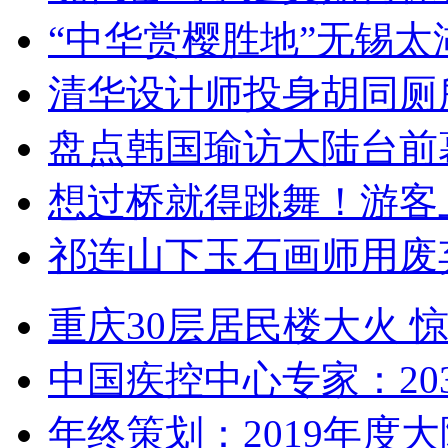
“中华赏樱胜地”无锡
清华设计师投身胡同厕
盘点韩国瑜访大陆台前
想过桥就得跳舞！游客
祁连山下玉石画师用废
重庆30层居民楼大火
中国疾控中心专家：203
年终策划：2019年度大陆