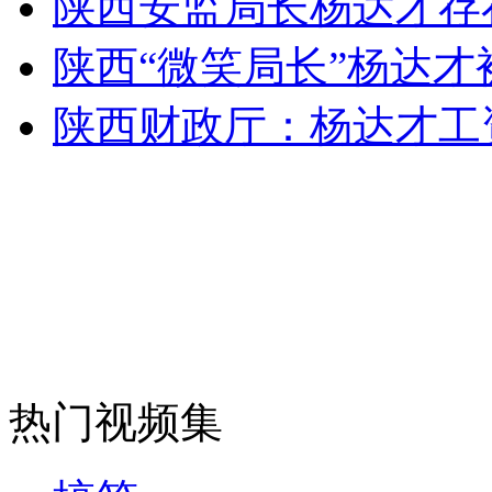
陕西安监局长杨达才存
陕西“微笑局长”杨达才
安徽一实载49人客车翻车
陕西财政厅：杨达才工
走！跟着总书记去植树
消防员救轻生者
花炮节热闹非凡
减压"枕头大战"
热门视频集
纽约上演“枕头大战”