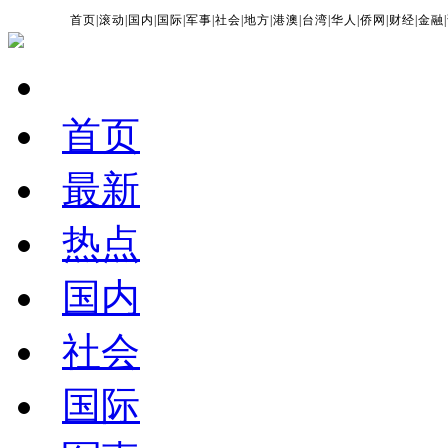
首页
|
滚动
|
国内
|
国际
|
军事
|
社会
|
地方
|
港澳
|
台湾
|
华人
|
侨网
|
财经
|
金融
|
首页
最新
热点
国内
社会
国际