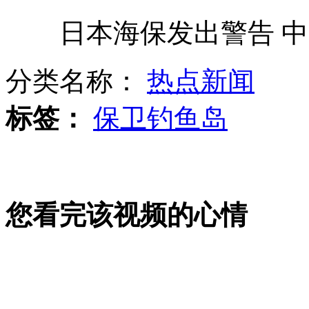
日本海保发出警告 中
宜兰渔民发起"为生存 护渔权"活动
分类名称：
热点新闻
南京：摩托罗拉30日将强制裁人
标签：
保卫钓鱼岛
实拍：双胞胎抢玩具 咬你没商量
您看完该视频的心情
日海上保安官钓鱼岛可实施登岛逮捕