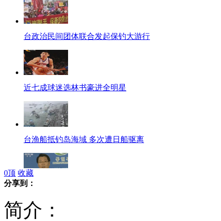
台政治民间团体联合发起保钓大游行
近七成球迷选林书豪进全明星
台渔船抵钓岛海域 多次遭日船驱离
0
顶
收藏
分享到：
韩称射击警告朝鲜渔船属"正当合理"
简介：