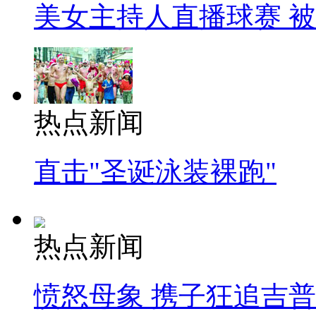
美女主持人直播球赛 
热点新闻
直击"圣诞泳装裸跑"
热点新闻
愤怒母象 携子狂追吉