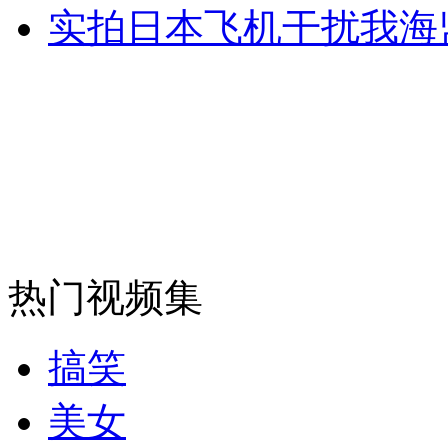
实拍日本飞机干扰我海
安徽一实载49人客车翻车
走！跟着总书记去植树
消防员救轻生者
花炮节热闹非凡
减压"枕头大战"
热门视频集
纽约上演“枕头大战”
搞笑
美女
司机酒驾遇交警 急速倒车逃窜