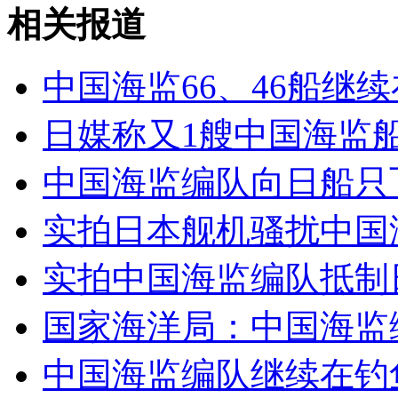
高学历美女城管成执法新"亮点"
相关报道
山西运城恶犬咬伤多人 警民合力深夜将其击毙
中国海监66、46船继
日媒称又1艘中国海监
女孩北京地铁殴打老人 痛下狠手拳打脚踢
中国海监编队向日船只
实拍日本舰机骚扰中国
无痛分娩是否安全 医生回应
实拍中国海监编队抵制
外交部：反对强权政治霸凌主义
国家海洋局：中国海监
外交部：有关国家言论片面不公正
中国海监编队继续在钓