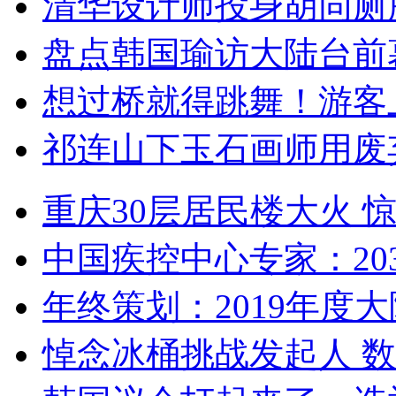
清华设计师投身胡同厕
盘点韩国瑜访大陆台前
想过桥就得跳舞！游客
祁连山下玉石画师用废
重庆30层居民楼大火
中国疾控中心专家：203
年终策划：2019年度大陆
悼念冰桶挑战发起人 数百