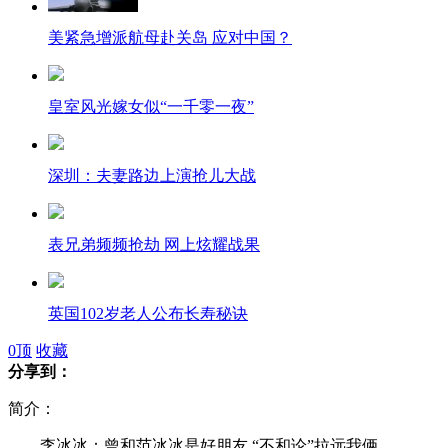
美紧急增派航母赴关岛 应对中国？
皇室风光嫁女似“一千零一夜”
深圳：夫妻路边上演抢儿大战
表兄弟频频抢劫 网上炫耀战果
英国102岁老人公布长寿秘诀
0
顶
收藏
分享到：
北京全年“最堵周” 拥堵创纪录
简介：
李冰冰：曾和范冰冰是好朋友 “不和论”拉远我俩