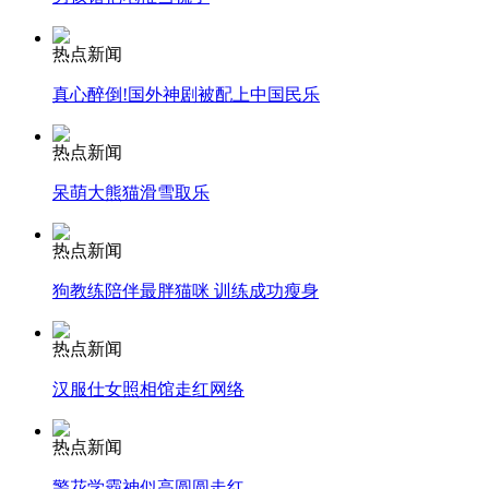
热点新闻
纽约上演“枕头大战”
真心醉倒!国外神剧被配上中国民乐
司机酒驾遇交警 急速倒车逃窜
热点新闻
呆萌大熊猫滑雪取乐
热点新闻
狗教练陪伴最胖猫咪 训练成功瘦身
热点新闻
汉服仕女照相馆走红网络
热点新闻
警花学霸神似高圆圆走红