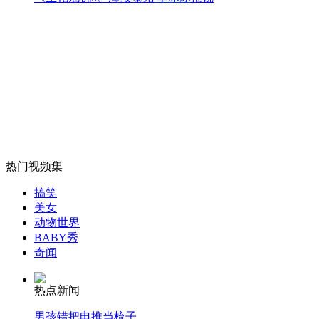
外交部：反对强权政治霸凌主义
外交部：有关国家言论片面不公正
安徽一实载49人客车翻车
热门视频集
搞笑
美女
动物世界
走！跟着总书记去植树
BABY秀
奇闻
消防员救轻生者
花炮节热闹非凡
减压"枕头大战"
热点新闻
男孩错把电推当梳子