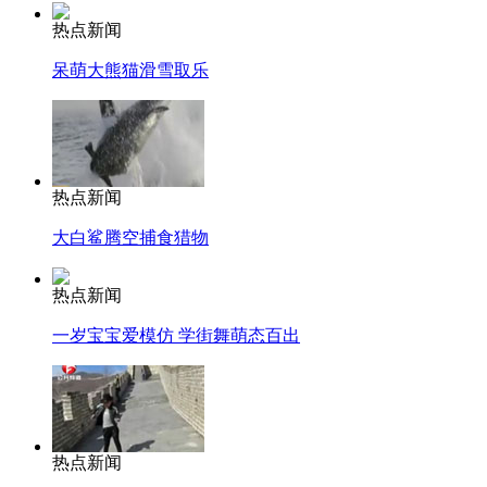
热点新闻
呆萌大熊猫滑雪取乐
热点新闻
大白鲨腾空捕食猎物
热点新闻
一岁宝宝爱模仿 学街舞萌态百出
热点新闻