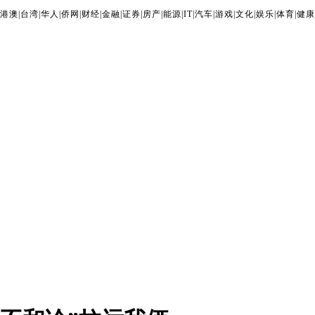
港澳
|
台湾
|
华人
|
侨网
|
财经
|
金融
|
证券
|
房产
|
能源
|
IT
|
汽车
|
游戏
|
文化
|
娱乐
|
体育
|
健康