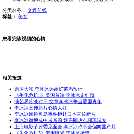
女子当街被打劫 狂追劫匪被刺死
分类名称：
文娱前线
标签：
美女
"辽宁舰"面对哪些反航母利器挑战？
您看完该视频的心情
中国航母：必要时可具备作战功能
山西运城恶犬咬伤多人 警民合力深夜将其击毙
相关报道
票房大涨
李冰冰
远超好莱坞预计
《生化危机5》美国首映
李冰冰
走红毯
演艺界冷淡对日 文章李冰冰争当爱国青年
女孩北京地铁殴打老人 痛下狠手拳打脚踢
李冰冰宣传新片心情大好
李冰冰因钓鱼岛事件拒赴日本宣传新片
李冰冰微博成中考考题 娱乐圈热点频现试卷
无痛分娩是否安全 医生回应
上海电影节评委见面会
李冰冰
称不会偏向国产片
《生化危机5》海报曝光
李冰冰
抢镜