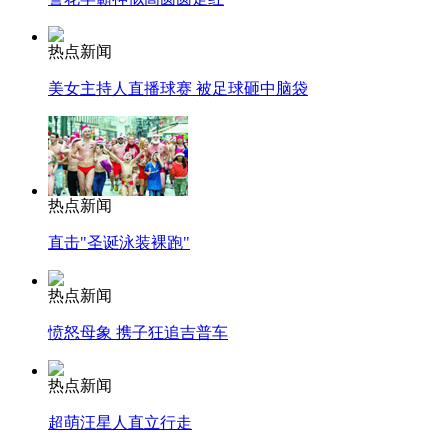
热点新闻
美女主持人直播球赛 被足球砸中脑袋
热点新闻
直击"圣诞泳装裸跑"
热点新闻
愤怒母象 携子狂追吉普车
热点新闻
超萌汪星人直立行走