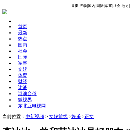
首页
|
滚动
|
国内
|
国际
|
军事
|
社会
|
地方
|
首页
最新
热点
国内
社会
国际
军事
文娱
体育
财经
访谈
港澳台侨
微视界
东北亚电视网
当前位置：
中新视频
>
文娱前线
>
娱乐
>
正文