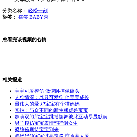
分类名称：
轻松一刻
北京：幼儿园入园存30万元免学费
标签：
搞笑
BABY秀
神曲《江南style》风靡全球
您看完该视频的心情
山西运城恶犬咬伤多人 警民合力深夜将其击毙
相关报道
女孩北京地铁殴打老人 痛下狠手拳打脚踢
宝宝可爱模仿 做俯卧撑像磕头
人狗情深：养只可爱狗 伴宝宝成长
最伟大的爱 鸡宝宝有个猫妈妈
无痛分娩是否安全 医生回应
实拍：与众不同的新生狮虎兽宝宝
超萌双胞胎宝宝跳摇摆舞彼此互动尽显默契
男子模仿宝宝表情“雷”倒众生
外交部：反对强权政治霸凌主义
梁静茹期待宝宝到来
鸭妈妈领宝宝过高速路 惊险惹人爱