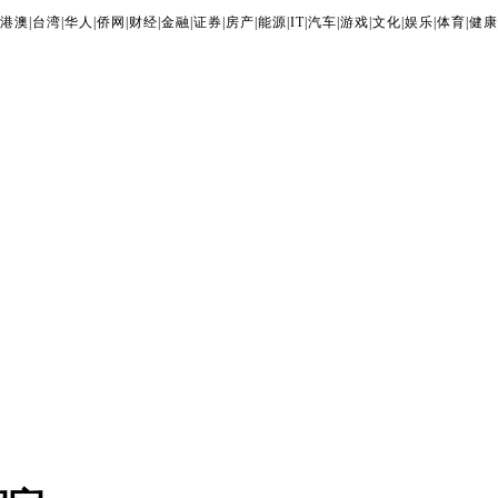
港澳
|
台湾
|
华人
|
侨网
|
财经
|
金融
|
证券
|
房产
|
能源
|
IT
|
汽车
|
游戏
|
文化
|
娱乐
|
体育
|
健康