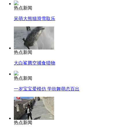
热点新闻
呆萌大熊猫滑雪取乐
热点新闻
大白鲨腾空捕食猎物
热点新闻
一岁宝宝爱模仿 学街舞萌态百出
热点新闻