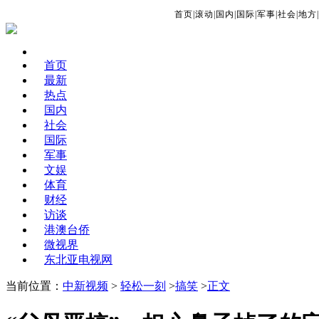
首页
|
滚动
|
国内
|
国际
|
军事
|
社会
|
地方
|
首页
最新
热点
国内
社会
国际
军事
文娱
体育
财经
访谈
港澳台侨
微视界
东北亚电视网
当前位置：
中新视频
>
轻松一刻
>
搞笑
>
正文