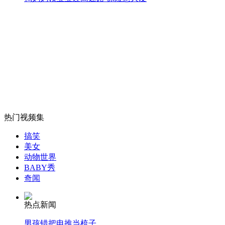
外交部：有关国家言论片面不公正
安徽一实载49人客车翻车
热门视频集
走！跟着总书记去植树
搞笑
美女
动物世界
消防员救轻生者
花炮节热闹非凡
减压"枕头大战"
BABY秀
奇闻
热点新闻
纽约上演“枕头大战”
男孩错把电推当梳子