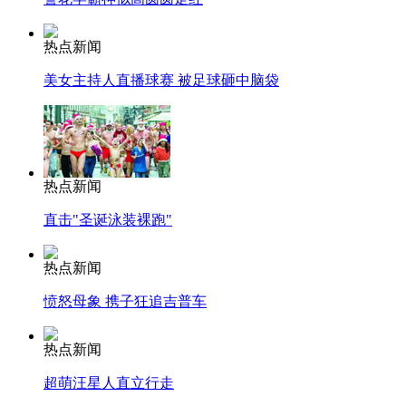
热点新闻
美女主持人直播球赛 被足球砸中脑袋
热点新闻
直击"圣诞泳装裸跑"
热点新闻
愤怒母象 携子狂追吉普车
热点新闻
超萌汪星人直立行走