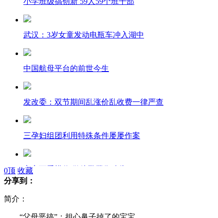
小学班级搞创新 59人59个班干部
武汉：3岁女童发动电瓶车冲入湖中
中国航母平台的前世今生
发改委：双节期间乱涨价乱收费一律严查
三孕妇组团利用特殊条件屡屡作案
宝宝可爱模仿 做俯卧撑像磕头
0
顶
收藏
分享到：
简介：
真金白银做月饼 一盒4万多元
“父母恶搞”：担心鼻子掉了的宝宝