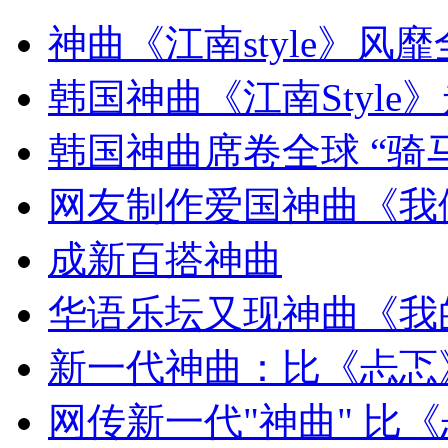
外交部：反对强权政治霸凌主义
神曲《江南style》风
外交部：有关国家言论片面不公正
韩国神曲《江南Style
韩国神曲席卷全球 “骑
安徽一实载49人客车翻车
网友制作爱国神曲《我
成新百搭神曲
走！跟着总书记去植树
华语乐坛又现神曲《我
新一代神曲：比《忐忑
消防员救轻生者
花炮节热闹非凡
减压"枕头大战"
网传新一代"神曲" 比