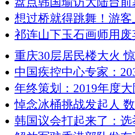
盘点韩国瑜访大陆台前
想过桥就得跳舞！游客
祁连山下玉石画师用废
重庆30层居民楼大火
中国疾控中心专家：203
年终策划：2019年度大陆
悼念冰桶挑战发起人 数百
韩国议会打起来了：选举