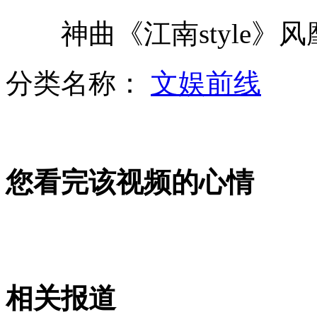
表兄弟频频抢劫 网上炫耀战果
神曲《江南style》风
英国102岁老人公布长寿秘诀
分类名称：
文娱前线
北京全年“最堵周” 拥堵创纪录
山西运城恶犬咬伤多人 警民合力深夜将其击毙
您看完该视频的心情
女孩北京地铁殴打老人 痛下狠手拳打脚踢
无痛分娩是否安全 医生回应
相关报道