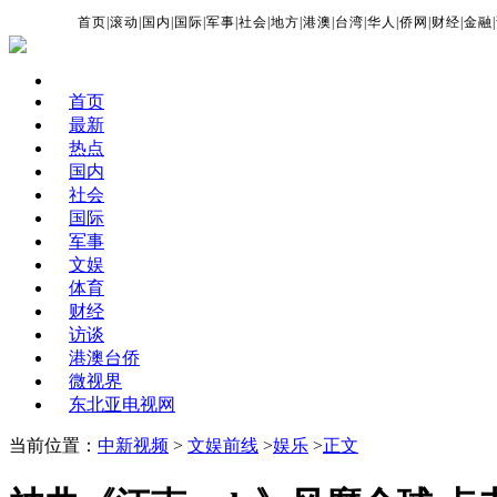
首页
|
滚动
|
国内
|
国际
|
军事
|
社会
|
地方
|
港澳
|
台湾
|
华人
|
侨网
|
财经
|
金融
|
首页
最新
热点
国内
社会
国际
军事
文娱
体育
财经
访谈
港澳台侨
微视界
东北亚电视网
当前位置：
中新视频
>
文娱前线
>
娱乐
>
正文