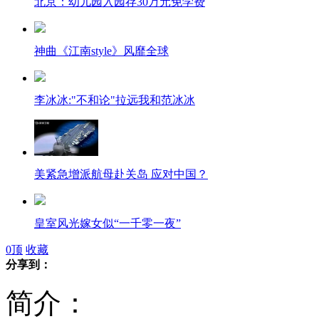
北京：幼儿园入园存30万元免学费
神曲《江南style》风靡全球
李冰冰:"不和论"拉远我和范冰冰
美紧急增派航母赴关岛 应对中国？
皇室风光嫁女似“一千零一夜”
0
顶
收藏
分享到：
深圳：夫妻路边上演抢儿大战
简介：