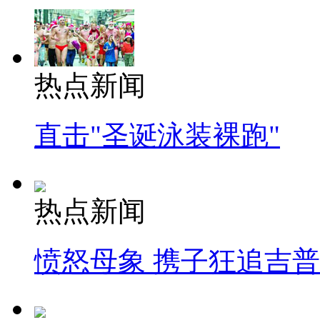
热点新闻
直击"圣诞泳装裸跑"
热点新闻
愤怒母象 携子狂追吉