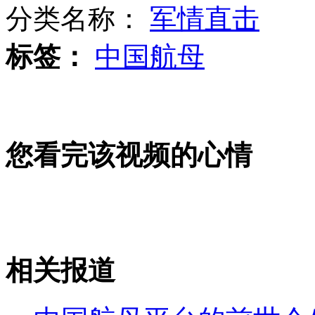
分类名称：
军情直击
中国航母平台的前世今生
标签：
中国航母
山西运城恶犬咬伤多人 警民合力深夜将其击毙
女孩北京地铁殴打老人 痛下狠手拳打脚踢
您看完该视频的心情
无痛分娩是否安全 医生回应
外交部：反对强权政治霸凌主义
相关报道
外交部：有关国家言论片面不公正