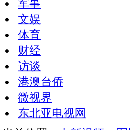
军事
文娱
体育
财经
访谈
港澳台侨
微视界
东北亚电视网