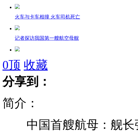
火车与卡车相撞 火车司机死亡
记者探访我国第一艘航空母舰
小学班级搞创新 59人59个班干部
0
顶
收藏
分享到：
为防自行车再被盗 女子前后轮安6把锁
简介：
男子悬赏寻包 拒付酬金被诉
中国首艘航母：舰长张
武汉：3岁女童发动电瓶车冲入湖中