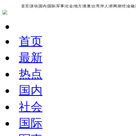
首页
|
滚动
|
国内
|
国际
|
军事
|
社会
|
地方
|
港澳
|
台湾
|
华人
|
侨网
|
财经
|
金融
|
首页
最新
热点
国内
社会
国际