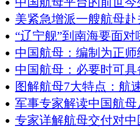
中国航母平台的前世今
美紧急增派一艘航母赴关
安徽一实载49人客车翻车
“辽宁舰”到南海要面
中国航母：编制为正师级
走！跟着总书记去植树
中国航母：必要时可具
消防员救轻生者
花炮节热闹非凡
减压"枕头大战"
图解航母7大特点：航
军事专家解读中国航母
纽约上演“枕头大战”
专家详解航母交付对中
司机酒驾遇交警 急速倒车逃窜