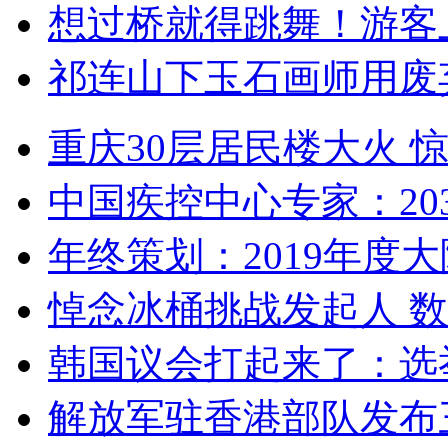
想过桥就得跳舞！游客
祁连山下玉石画师用废
重庆30层居民楼大火
中国疾控中心专家：203
年终策划：2019年度大陆
悼念冰桶挑战发起人 数百
韩国议会打起来了：选举
解放军驻香港部队发布三