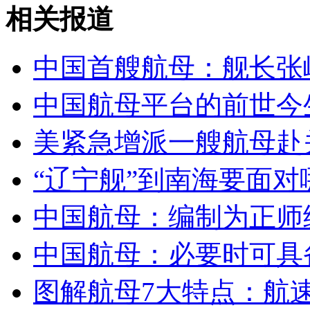
相关报道
山西运城恶犬咬伤多人 警民合力深夜将其击毙
中国首艘航母：舰长张
女孩北京地铁殴打老人 痛下狠手拳打脚踢
中国航母平台的前世今
美紧急增派一艘航母赴关
无痛分娩是否安全 医生回应
“辽宁舰”到南海要面
外交部：反对强权政治霸凌主义
中国航母：编制为正师级
外交部：有关国家言论片面不公正
中国航母：必要时可具
图解航母7大特点：航
安徽一实载49人客车翻车