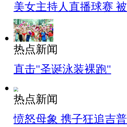
美女主持人直播球赛 
热点新闻
直击"圣诞泳装裸跑"
热点新闻
愤怒母象 携子狂追吉