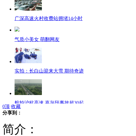
广深高速火村收费站拥堵14小时
气质小美女 萌翻网友
实拍：长白山迎来大雪 期待奇迹
航拍沪杭高速 嘉兴段事故超30起
0
顶
收藏
分享到：
简介：
直击北京铁路客流 北京站破13万