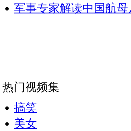
军事专家解读中国航母
走！跟着总书记去植树
消防员救轻生者
花炮节热闹非凡
减压"枕头大战"
热门视频集
纽约上演“枕头大战”
搞笑
司机酒驾遇交警 急速倒车逃窜
美女