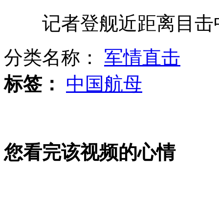
记者登舰近距离目击中国
90后男生秀近景魔术 惊呆台湾学妹
分类名称：
军情直击
标签：
中国航母
空中直击上海出城高速大拥堵
您看完该视频的心情
航拍：京藏高速因车祸出现拥堵
摄影师拍摄鲨鱼 遭群鲨围攻