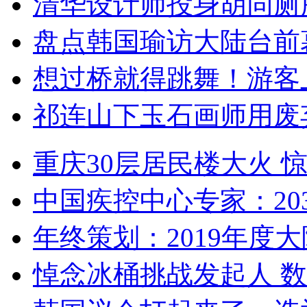
清华设计师投身胡同厕
盘点韩国瑜访大陆台前
想过桥就得跳舞！游客
祁连山下玉石画师用废
重庆30层居民楼大火
中国疾控中心专家：203
年终策划：2019年度大陆
悼念冰桶挑战发起人 数百