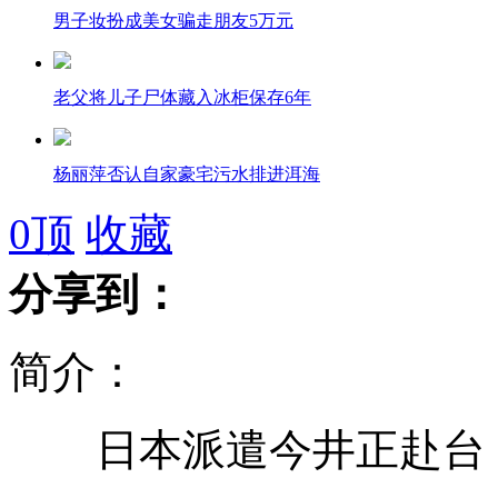
男子妆扮成美女骗走朋友5万元
老父将儿子尸体藏入冰柜保存6年
杨丽萍否认自家豪宅污水排进洱海
0
顶
收藏
罐车翻倒洒沥青 牢牢粘住4辆车
分享到：
金鸡奖遭明星冷落 或取消“走红毯”
简介：
日本派遣今井正赴台 向
航母入列对钓鱼岛局势有何影响?