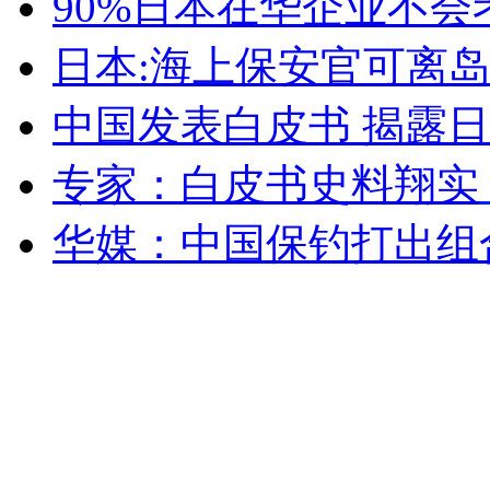
90%日本在华企业不会
日本:海上保安官可离
安徽一实载49人客车翻车
中国发表白皮书 揭露
专家：白皮书史料翔实
走！跟着总书记去植树
华媒：中国保钓打出组
消防员救轻生者
花炮节热闹非凡
减压"枕头大战"
纽约上演“枕头大战”