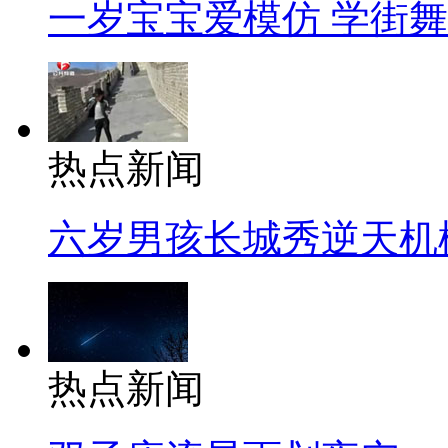
一岁宝宝爱模仿 学街
热点新闻
六岁男孩长城秀逆天机
热点新闻