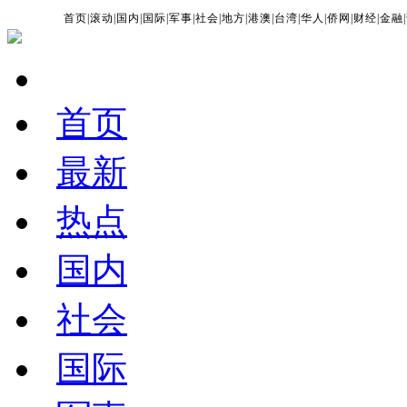
首页
|
滚动
|
国内
|
国际
|
军事
|
社会
|
地方
|
港澳
|
台湾
|
华人
|
侨网
|
财经
|
金融
|
首页
最新
热点
国内
社会
国际