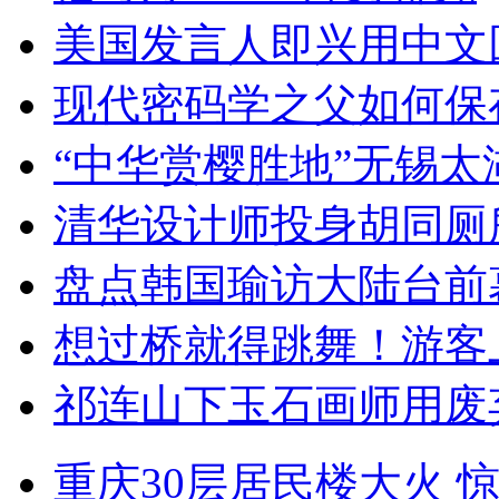
美国发言人即兴用中文
现代密码学之父如何保
“中华赏樱胜地”无锡
清华设计师投身胡同厕
盘点韩国瑜访大陆台前
想过桥就得跳舞！游客
祁连山下玉石画师用废
重庆30层居民楼大火