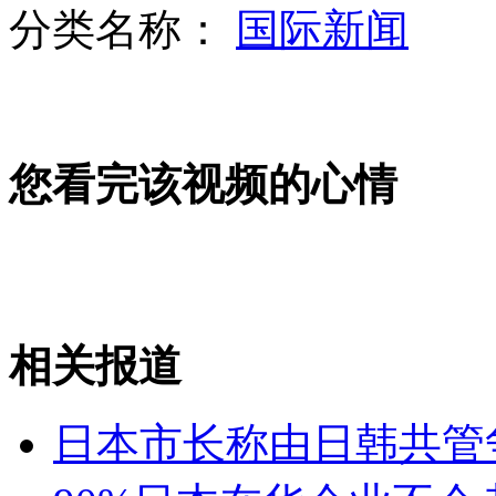
分类名称：
国际新闻
武汉城管请"诱人"美女执法 摊贩就范
山西运城恶犬咬伤多人 警民合力深夜将其击毙
您看完该视频的心情
女孩北京地铁殴打老人 痛下狠手拳打脚踢
无痛分娩是否安全 医生回应
相关报道
外交部：反对强权政治霸凌主义
日本市长称由日韩共管
外交部：有关国家言论片面不公正