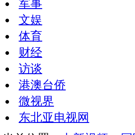
军事
文娱
体育
财经
访谈
港澳台侨
微视界
东北亚电视网