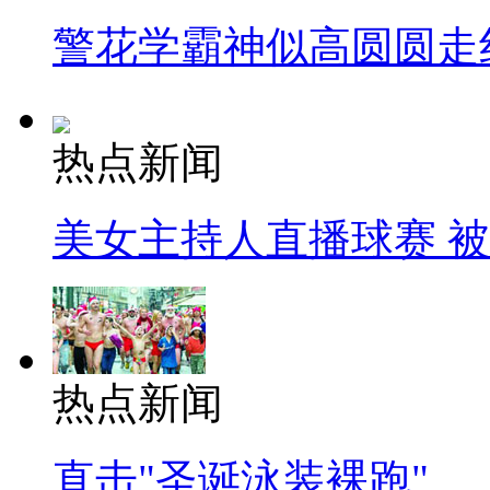
警花学霸神似高圆圆走
热点新闻
美女主持人直播球赛 
热点新闻
直击"圣诞泳装裸跑"