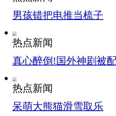
男孩错把电推当梳子
热点新闻
真心醉倒!国外神剧被
热点新闻
呆萌大熊猫滑雪取乐