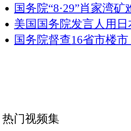
国务院“8·29”肖家湾
消防员救轻生者
花炮节热闹非凡
减压"枕头大战"
美国国务院发言人用日
国务院督查16省市楼市
纽约上演“枕头大战”
司机酒驾遇交警 急速倒车逃窜
热门视频集