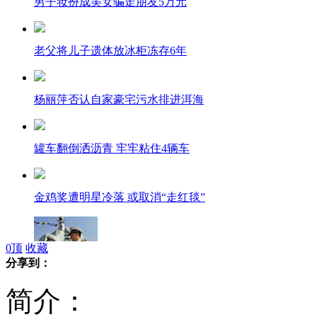
男子妆扮成美女骗走朋友5万元
老父将儿子遗体放冰柜冻存6年
杨丽萍否认自家豪宅污水排进洱海
罐车翻倒洒沥青 牢牢粘住4辆车
金鸡奖遭明星冷落 或取消“走红毯”
0
顶
收藏
分享到：
航母入列对钓鱼岛局势有何影响?
简介：