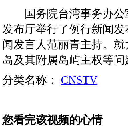
国务院台湾事务办公室于
武汉城管请"诱人"美女执法 摊贩就范
发布厅举行了例行新闻发
闻发言人范丽青主持。就
林志玲否认与言承旭秘密结婚
岛及其附属岛屿主权等问
哈文否认汪涵孟非柳岩上春晚
分类名称：
CNSTV
山西运城恶犬咬伤多人 警民合力深夜将其击毙
您看完该视频的心情
女孩北京地铁殴打老人 痛下狠手拳打脚踢