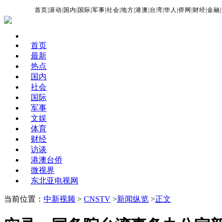
首页
|
滚动
|
国内
|
国际
|
军事
|
社会
|
地方
|
港澳
|
台湾
|
华人
|
侨网
|
财经
|
金融
|
首页
最新
热点
国内
社会
国际
军事
文娱
体育
财经
访谈
港澳台侨
微视界
东北亚电视网
当前位置：
中新视频
>
CNSTV
>
新闻纵览
>
正文