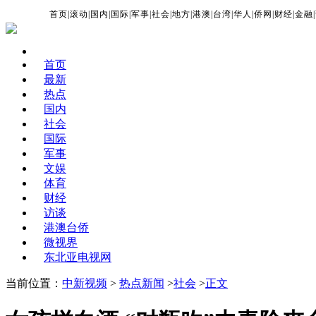
首页
|
滚动
|
国内
|
国际
|
军事
|
社会
|
地方
|
港澳
|
台湾
|
华人
|
侨网
|
财经
|
金融
|
首页
最新
热点
国内
社会
国际
军事
文娱
体育
财经
访谈
港澳台侨
微视界
东北亚电视网
当前位置：
中新视频
>
热点新闻
>
社会
>
正文