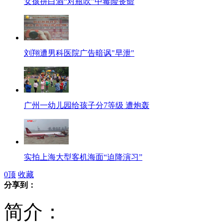
女孩拼白酒“对瓶吹”中毒险丧命
刘翔遭男科医院广告暗讽"早泄"
广州一幼儿园给孩子分7等级 遭炮轰
实拍上海大型客机海面“迫降演习”
0
顶
收藏
分享到：
简介：
实拍：重庆满月小象尽显萌态