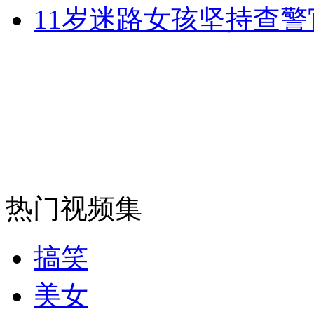
11岁迷路女孩坚持查警
走！跟着总书记去植树
消防员救轻生者
花炮节热闹非凡
减压"枕头大战"
纽约上演“枕头大战”
热门视频集
司机酒驾遇交警 急速倒车逃窜
搞笑
美女