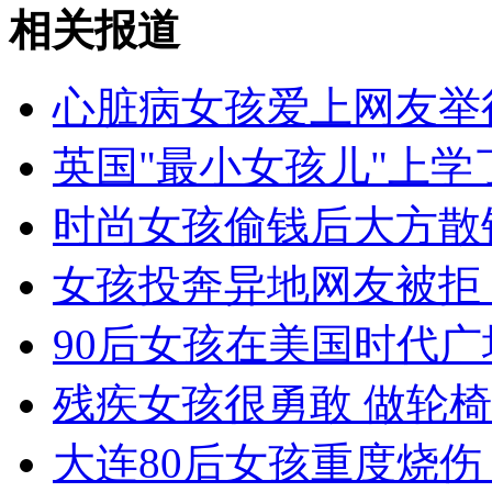
山西运城恶犬咬伤多人 警民合力深夜将其击毙
相关报道
心脏病女孩爱上网友举
女孩北京地铁殴打老人 痛下狠手拳打脚踢
英国"最小女孩儿"上学了
无痛分娩是否安全 医生回应
时尚女孩偷钱后大方散
女孩投奔异地网友被拒 
外交部：反对强权政治霸凌主义
90后女孩在美国时代广
外交部：有关国家言论片面不公正
残疾女孩很勇敢 做轮
大连80后女孩重度烧伤
安徽一实载49人客车翻车