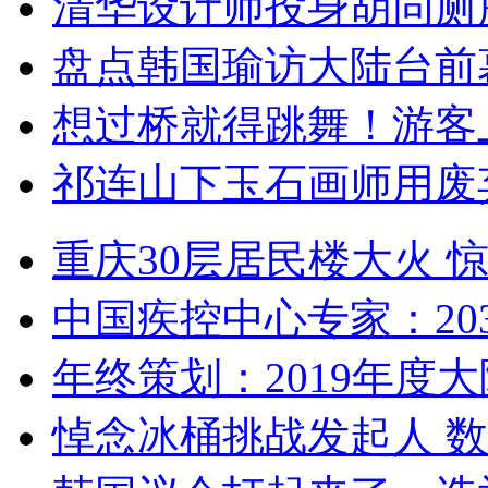
清华设计师投身胡同厕
盘点韩国瑜访大陆台前
想过桥就得跳舞！游客
祁连山下玉石画师用废
重庆30层居民楼大火
中国疾控中心专家：203
年终策划：2019年度大陆
悼念冰桶挑战发起人 数百