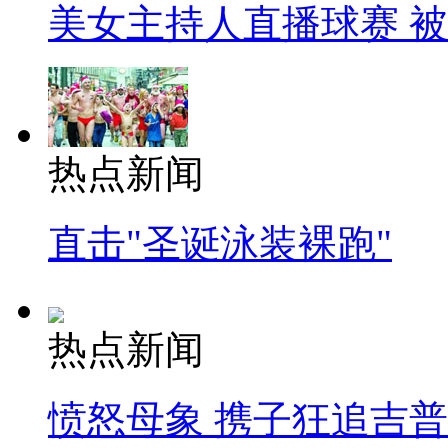
美女主持人直播球赛 
热点新闻
直击"圣诞泳装裸跑"
热点新闻
愤怒母象 携子狂追吉