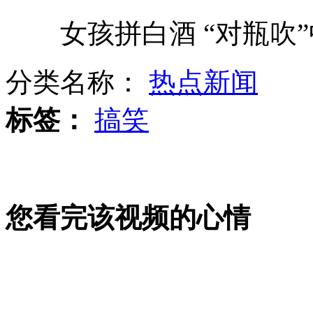
女孩拼白酒 “对瓶吹”
好莱坞明星小猴奢华生活曝光
分类名称：
热点新闻
标签：
搞笑
美两航母战斗群在关岛"集合"
大学生为占座从三楼爬窗进教学楼
您看完该视频的心情
男子患怪病 只能前行不能拐弯后退