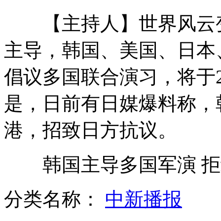
【主持人】世界风云变
实拍上海大型客机海面“迫降演习”
主导，韩国、美国、日本
倡议多国联合演习，将于
实拍：重庆满月小象尽显萌态
是，日前有日媒爆料称，
港，招致日方抗议。
好莱坞明星小猴奢华生活曝光
韩国主导多国军演 拒
山西运城恶犬咬伤多人 警民合力深夜将其击毙
分类名称：
中新播报