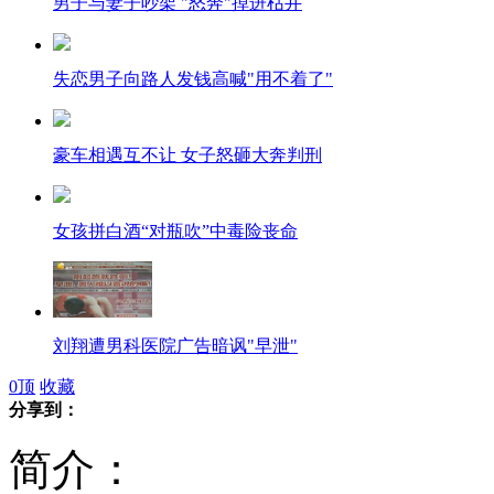
男子与妻子吵架 "怒奔"掉进枯井
失恋男子向路人发钱高喊"用不着了"
豪车相遇互不让 女子怒砸大奔判刑
女孩拼白酒“对瓶吹”中毒险丧命
刘翔遭男科医院广告暗讽"早泄"
0
顶
收藏
分享到：
简介：
广州一幼儿园给孩子分7等级 遭炮轰