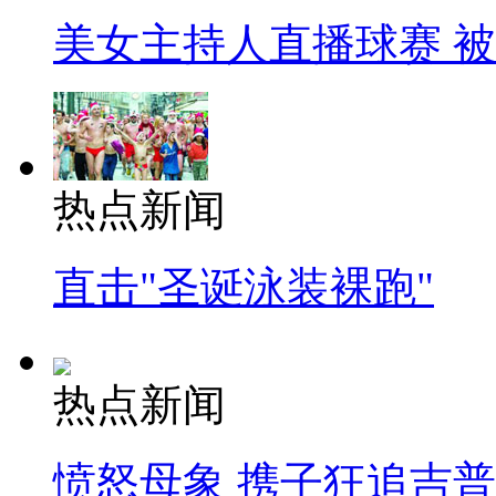
美女主持人直播球赛 
热点新闻
直击"圣诞泳装裸跑"
热点新闻
愤怒母象 携子狂追吉