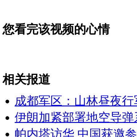
女孩北京地铁殴打老人 痛下狠手拳打脚踢
无痛分娩是否安全 医生回应
您看完该视频的心情
外交部：反对强权政治霸凌主义
外交部：有关国家言论片面不公正
相关报道
成都军区：山林昼夜行
安徽一实载49人客车翻车
伊朗加紧部署地空导弹
帕内塔访华 中国获邀参
走！跟着总书记去植树