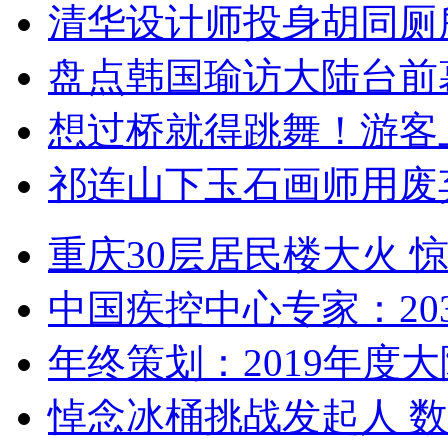
清华设计师投身胡同厕
盘点韩国瑜访大陆台前
想过桥就得跳舞！游客
祁连山下玉石画师用废
重庆30层居民楼大火
中国疾控中心专家：203
年终策划：2019年度大陆
悼念冰桶挑战发起人 数百