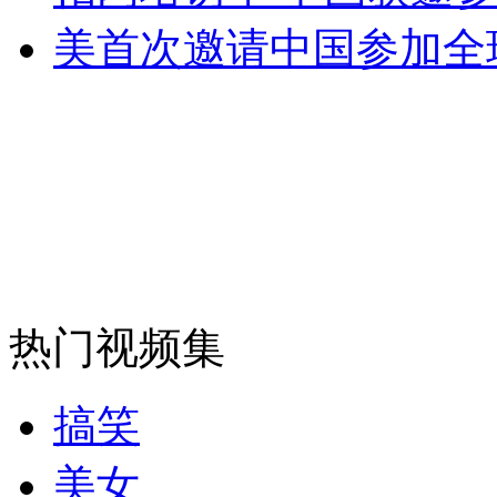
美首次邀请中国参加全
消防员救轻生者
花炮节热闹非凡
减压"枕头大战"
纽约上演“枕头大战”
司机酒驾遇交警 急速倒车逃窜
热门视频集
搞笑
美女