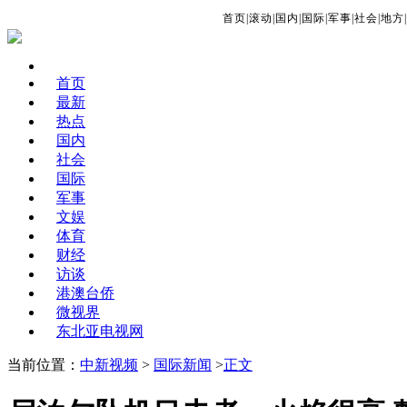
首页
|
滚动
|
国内
|
国际
|
军事
|
社会
|
地方
|
首页
最新
热点
国内
社会
国际
军事
文娱
体育
财经
访谈
港澳台侨
微视界
东北亚电视网
当前位置：
中新视频
>
国际新闻
>
正文