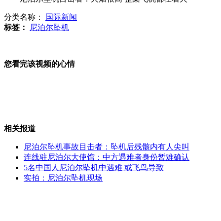
分类名称：
国际新闻
日防卫省邀地方官员试乘"鱼鹰"遇冷
标签：
尼泊尔坠机
您看完该视频的心情
美陆军"停摆"一天开展防自杀教育
记者揭秘致幻毒品"魔鬼呼吸"
相关报道
尼泊尔坠机事故目击者：坠机后残骸内有人尖叫
连线驻尼泊尔大使馆：中方遇难者身份暂难确认
5名中国人尼泊尔坠机中遇难 或飞鸟导致
尼泊尔坠机中方遇难者身份暂难确认
实拍：尼泊尔坠机现场