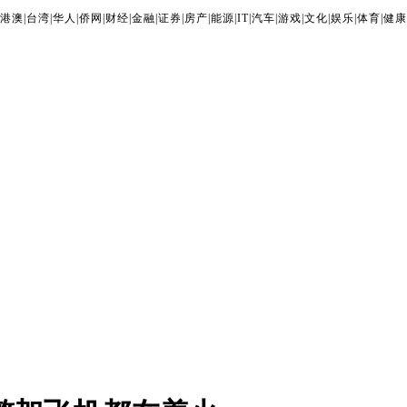
港澳
|
台湾
|
华人
|
侨网
|
财经
|
金融
|
证券
|
房产
|
能源
|
IT
|
汽车
|
游戏
|
文化
|
娱乐
|
体育
|
健康