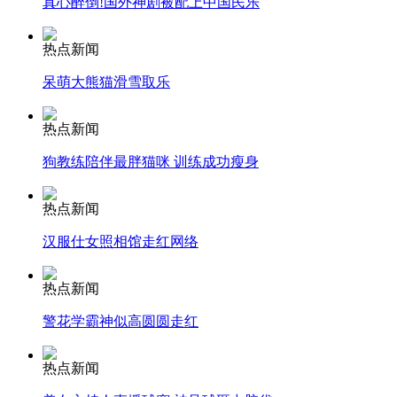
真心醉倒!国外神剧被配上中国民乐
安徽一实载49人客车翻车
热点新闻
呆萌大熊猫滑雪取乐
热点新闻
走！跟着总书记去植树
狗教练陪伴最胖猫咪 训练成功瘦身
消防员救轻生者
花炮节热闹非凡
减压"枕头大战"
热点新闻
汉服仕女照相馆走红网络
热点新闻
纽约上演“枕头大战”
警花学霸神似高圆圆走红
司机酒驾遇交警 急速倒车逃窜
热点新闻