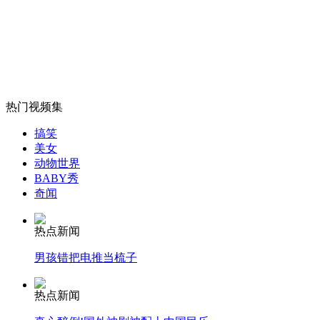
监拍六名醉酒男子大闹派出所
山西运城恶犬咬伤多人 警民合力深夜将其击毙
热门视频集
女孩北京地铁殴打老人 痛下狠手拳打脚踢
搞笑
美女
动物世界
BABY秀
无痛分娩是否安全 医生回应
奇闻
外交部：反对强权政治霸凌主义
热点新闻
男孩错把电推当梳子
外交部：有关国家言论片面不公正
热点新闻