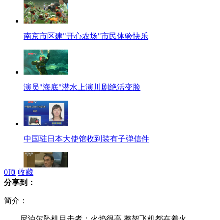
南京市区建"开心农场"市民体验快乐
演员"海底"潜水上演川剧绝活变脸
中国驻日本大使馆收到装有子弹信件
0
顶
收藏
分享到：
李保东：日方歪曲历史 一派胡言
简介：
尼泊尔坠机目击者：火焰很高 整架飞机都在着火