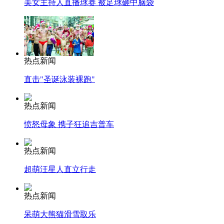
美女主持人直播球赛 被足球砸中脑袋
热点新闻
直击"圣诞泳装裸跑"
热点新闻
愤怒母象 携子狂追吉普车
热点新闻
超萌汪星人直立行走
热点新闻
呆萌大熊猫滑雪取乐