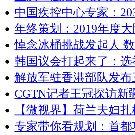
中国疾控中心专家：203
年终策划：2019年度大陆
悼念冰桶挑战发起人 数百
韩国议会打起来了：选举
解放军驻香港部队发布三
CGTN记者王冠探访新疆
【微视界】荷兰夫妇扎根青
专家带你看规划：首都功