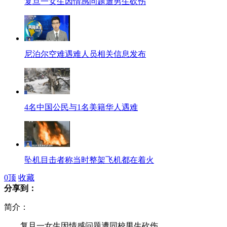
复旦一女生因情感问题遭男生砍伤
尼泊尔空难遇难人员相关信息发布
4名中国公民与1名美籍华人遇难
坠机目击者称当时整架飞机都在着火
0
顶
收藏
分享到：
简介：
西博会首设"香港时尚馆"吸引众市民
复旦一女生因情感问题遭同校男生砍伤