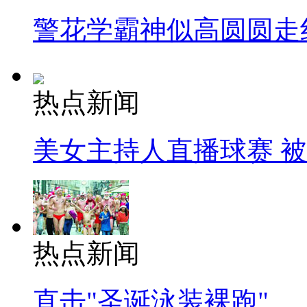
警花学霸神似高圆圆走
热点新闻
美女主持人直播球赛 
热点新闻
直击"圣诞泳装裸跑"