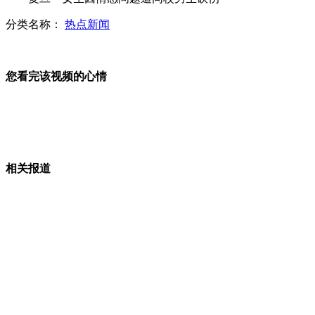
分类名称：
热点新闻
南京市区建"开心农场"市民体验快乐
您看完该视频的心情
演员"海底"潜水上演川剧绝活变脸
相关报道
中国驻日本大使馆收到装有子弹信件
李保东：日方歪曲历史 一派胡言