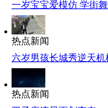
一岁宝宝爱模仿 学街
热点新闻
六岁男孩长城秀逆天机
热点新闻