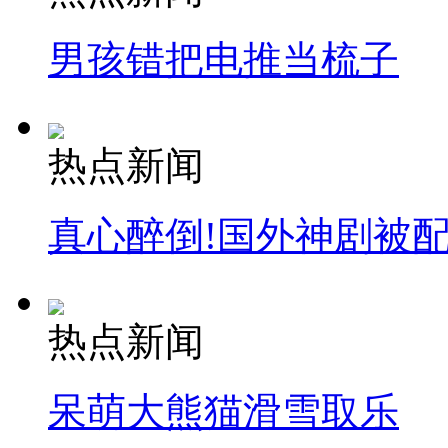
男孩错把电推当梳子
走！跟着总书记去植树
热点新闻
消防员救轻生者
花炮节热闹非凡
减压"枕头大战"
真心醉倒!国外神剧被
纽约上演“枕头大战”
热点新闻
司机酒驾遇交警 急速倒车逃窜
呆萌大熊猫滑雪取乐