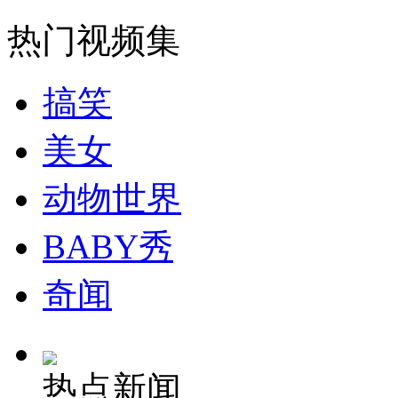
山西运城恶犬咬伤多人 警民合力深夜将其击毙
热门视频集
搞笑
女孩北京地铁殴打老人 痛下狠手拳打脚踢
美女
无痛分娩是否安全 医生回应
动物世界
外交部：反对强权政治霸凌主义
BABY秀
奇闻
外交部：有关国家言论片面不公正
热点新闻
安徽一实载49人客车翻车