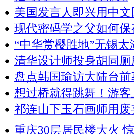
美国发言人即兴用中文
现代密码学之父如何保
“中华赏樱胜地”无锡
清华设计师投身胡同厕
盘点韩国瑜访大陆台前
想过桥就得跳舞！游客
祁连山下玉石画师用废
重庆30层居民楼大火