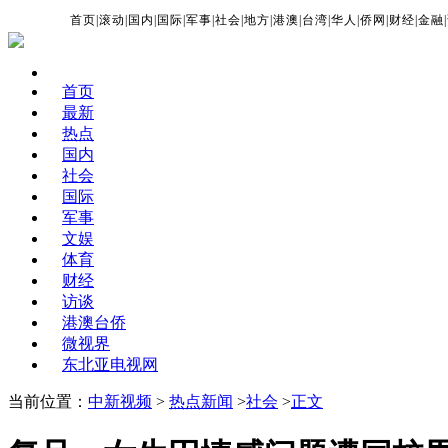
首页
|
滚动
|
国内
|
国际
|
军事
|
社会
|
地方
|
港澳
|
台湾
|
华人
|
侨网
|
财经
|
金融
|
首页
最新
热点
国内
社会
国际
军事
文娱
体育
财经
访谈
港澳台侨
微视界
东北亚电视网
当前位置：
中新视频
>
热点新闻
>
社会
>
正文