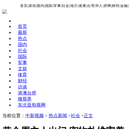
首页
|
滚动
|
国内
|
国际
|
军事
|
社会
|
地方
|
港澳
|
台湾
|
华人
|
侨网
|
财经
|
金融
|
首页
最新
热点
国内
社会
国际
军事
文娱
体育
财经
访谈
港澳台侨
微视界
东北亚电视网
当前位置：
中新视频
>
热点新闻
>
社会
>
正文