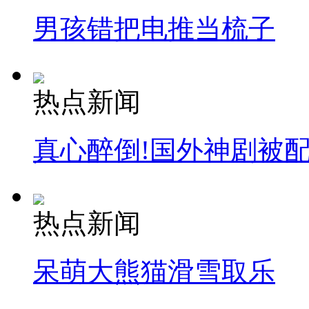
男孩错把电推当梳子
热点新闻
真心醉倒!国外神剧被
热点新闻
呆萌大熊猫滑雪取乐