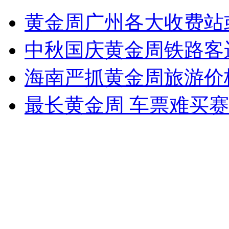
外交部：反对强权政治霸凌主义
黄金周广州各大收费站
外交部：有关国家言论片面不公正
中秋国庆黄金周铁路客运
海南严抓黄金周旅游价
安徽一实载49人客车翻车
最长黄金周 车票难买
走！跟着总书记去植树
消防员救轻生者
花炮节热闹非凡
减压"枕头大战"