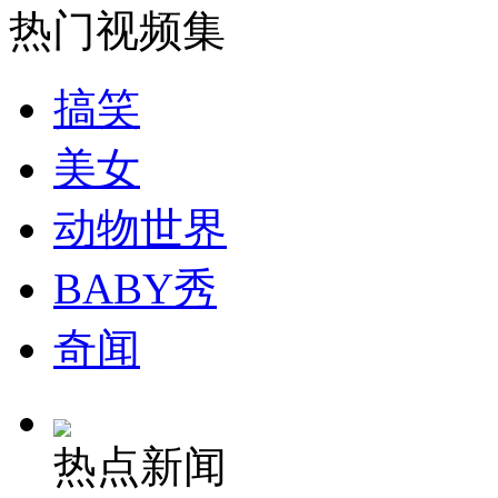
热门视频集
纽约上演“枕头大战”
搞笑
司机酒驾遇交警 急速倒车逃窜
美女
动物世界
BABY秀
奇闻
热点新闻