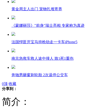
黄金周主人出门 宠物扎堆寄养
《蒙娜丽莎》"前身"瑞士亮相 专家称为真迹
法国悍匪开宝马持枪劫走一卡车iPhone5
南京急救车救人途中撞人 致1死1重伤
奔驰男砸窗刺轮胎 2次逼停公交车
0
顶
收藏
分享到：
广东一男子迎娶自己
简介：