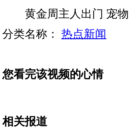
河南一男子竟留12厘米长指甲
黄金周主人出门 宠物
暗拍屠宰场商贩给牛注水全过程
分类名称：
热点新闻
教授布置作业：甄嬛2次怀孕第几集？
山西运城恶犬咬伤多人 警民合力深夜将其击毙
您看完该视频的心情
女孩北京地铁殴打老人 痛下狠手拳打脚踢
无痛分娩是否安全 医生回应
相关报道