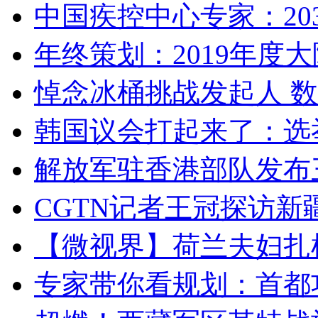
中国疾控中心专家：203
年终策划：2019年度大陆
悼念冰桶挑战发起人 数百
韩国议会打起来了：选举
解放军驻香港部队发布三
CGTN记者王冠探访新疆
【微视界】荷兰夫妇扎根青
专家带你看规划：首都功