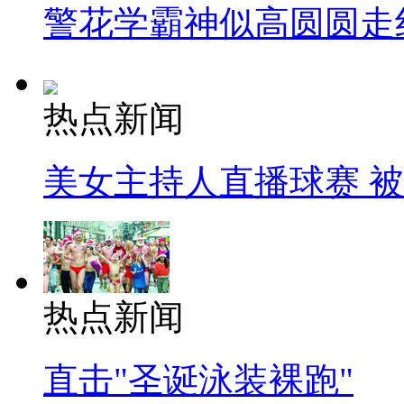
警花学霸神似高圆圆走
热点新闻
美女主持人直播球赛 
热点新闻
直击"圣诞泳装裸跑"