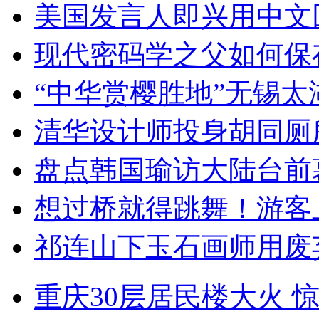
美国发言人即兴用中文
现代密码学之父如何保
“中华赏樱胜地”无锡
清华设计师投身胡同厕
盘点韩国瑜访大陆台前
想过桥就得跳舞！游客
祁连山下玉石画师用废
重庆30层居民楼大火