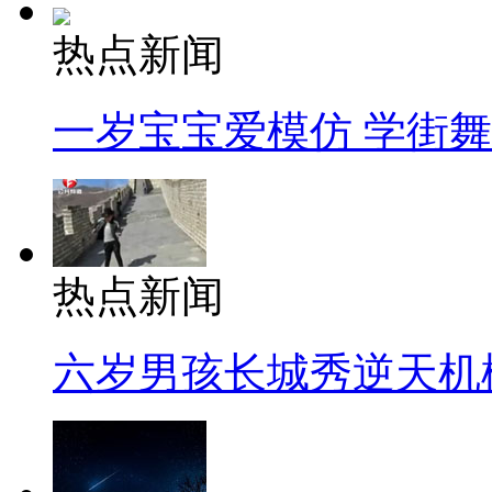
热点新闻
一岁宝宝爱模仿 学街
热点新闻
六岁男孩长城秀逆天机