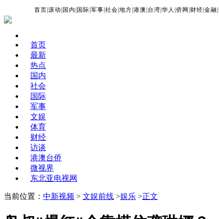
首页
|
滚动
|
国内
|
国际
|
军事
|
社会
|
地方
|
港澳
|
台湾
|
华人
|
侨网
|
财经
|
金融
|
首页
最新
热点
国内
社会
国际
军事
文娱
体育
财经
访谈
港澳台侨
微视界
东北亚电视网
当前位置：
中新视频
>
文娱前线
>
娱乐
>
正文