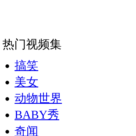
无痛分娩是否安全 医生回应
外交部：反对强权政治霸凌主义
热门视频集
外交部：有关国家言论片面不公正
搞笑
安徽一实载49人客车翻车
美女
动物世界
走！跟着总书记去植树
BABY秀
奇闻
消防员救轻生者
花炮节热闹非凡
减压"枕头大战"