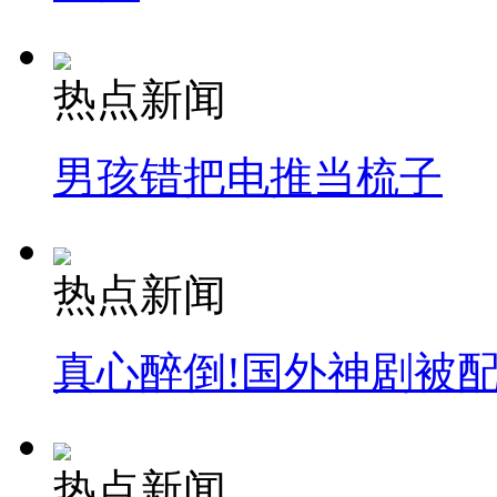
热点新闻
纽约上演“枕头大战”
男孩错把电推当梳子
司机酒驾遇交警 急速倒车逃窜
热点新闻
真心醉倒!国外神剧被
热点新闻