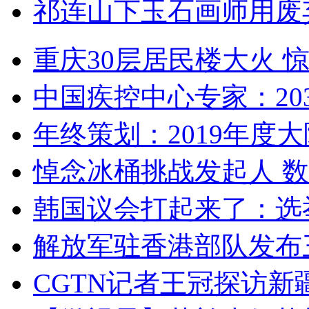
祁连山下玉石画师用废
重庆30层居民楼大火
中国疾控中心专家：203
年终策划：2019年度大陆
悼念冰桶挑战发起人 数百
韩国议会打起来了：选举
解放军驻香港部队发布三
CGTN记者王冠探访新疆