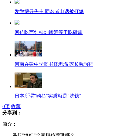
发微博寻失主 同名者电话被打爆
网传吃西红柿炖螃蟹等于吃砒霜
河南在建中学图书楼坍塌 家长称"好"
日本所谓"购岛"实质就是"洗钱"
0
顶
收藏
分享到：
以总理敦促为伊朗核问题"划红线"
简介：
鸟叔"爆红"全靠模仿龚琳娜？