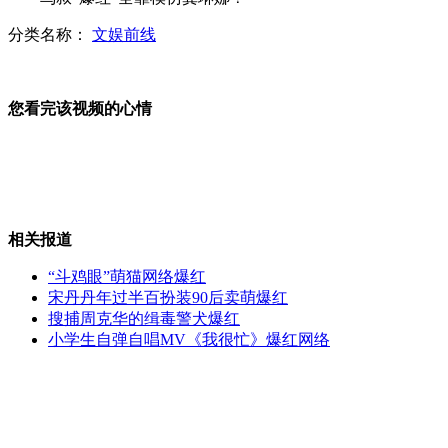
美国男子为艺术毁坏数百部苹果产品
分类名称：
文娱前线
德国毒母亲杀5名亲生婴儿
您看完该视频的心情
黄金周主人出门 宠物扎堆寄养
韩国一化工厂爆炸致4死8伤
相关报道
“斗鸡眼”萌猫网络爆红
山西运城恶犬咬伤多人 警民合力深夜将其击毙
宋丹丹年过半百扮装90后卖萌爆红
搜捕周克华的缉毒警犬爆红
小学生自弹自唱MV《我很忙》爆红网络
女孩北京地铁殴打老人 痛下狠手拳打脚踢