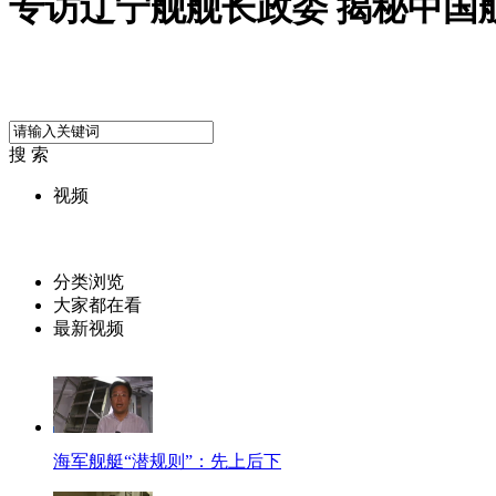
专访辽宁舰舰长政委 揭秘中国
搜 索
视频
分类浏览
大家都在看
最新视频
海军舰艇“潜规则”：先上后下