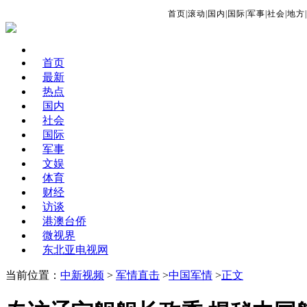
首页
|
滚动
|
国内
|
国际
|
军事
|
社会
|
地方
|
首页
最新
热点
国内
社会
国际
军事
文娱
体育
财经
访谈
港澳台侨
微视界
东北亚电视网
当前位置：
中新视频
>
军情直击
>
中国军情
>
正文