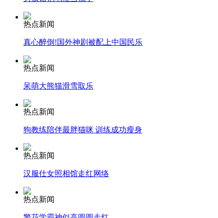
走！跟着总书记去植树
热点新闻
真心醉倒!国外神剧被配上中国民乐
消防员救轻生者
花炮节热闹非凡
减压"枕头大战"
热点新闻
呆萌大熊猫滑雪取乐
纽约上演“枕头大战”
热点新闻
狗教练陪伴最胖猫咪 训练成功瘦身
司机酒驾遇交警 急速倒车逃窜
热点新闻
汉服仕女照相馆走红网络
热点新闻
警花学霸神似高圆圆走红