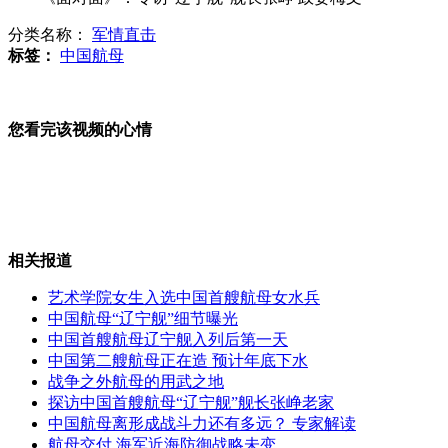
分类名称：
军情直击
5名德国人死于京津塘高速车祸
标签：
中国航母
京津塘高速追尾事故致6死 5名德国人
您看完该视频的心情
卡扎菲是被法国特工所杀？
深圳：套牌军车打人冲卡很猖狂
相关报道
艺术学院女生入选中国首艘航母女水兵
中国航母“辽宁舰”细节曝光
悲催 下车方便被落高速公路
中国首艘航母辽宁舰入列后第一天
中国第二艘航母正在造 预计年底下水
战争之外航母的用武之地
山西运城恶犬咬伤多人 警民合力深夜将其击毙
探访中国首艘航母“辽宁舰”舰长张峥老家
中国航母离形成战斗力还有多远？ 专家解读
航母交付 海军近海防御战略未变