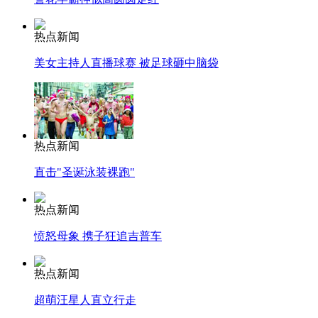
热点新闻
美女主持人直播球赛 被足球砸中脑袋
热点新闻
直击"圣诞泳装裸跑"
热点新闻
愤怒母象 携子狂追吉普车
热点新闻
超萌汪星人直立行走