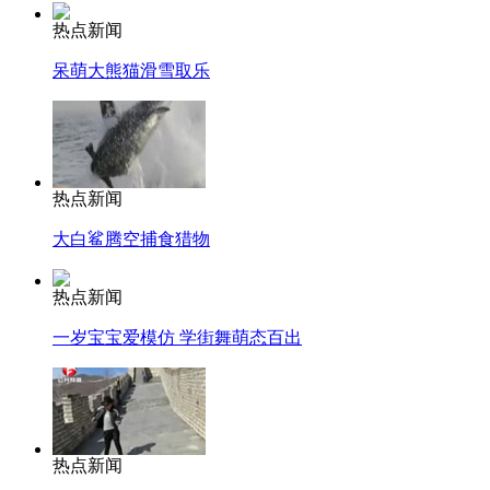
热点新闻
呆萌大熊猫滑雪取乐
热点新闻
大白鲨腾空捕食猎物
热点新闻
一岁宝宝爱模仿 学街舞萌态百出
热点新闻