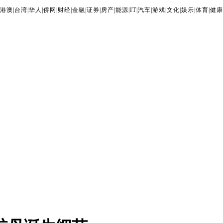
港澳
|
台湾
|
华人
|
侨网
|
财经
|
金融
|
证券
|
房产
|
能源
|
IT
|
汽车
|
游戏
|
文化
|
娱乐
|
体育
|
健康