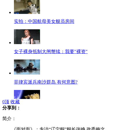
实拍：中国航母美女舰员房间
女子裸身抵制大闸蟹续：我要"裸资"
菲律宾派兵南沙群岛 有何意图?
0
顶
收藏
分享到：
日本计划发射卫星“监控”钓鱼岛
简介：
《面对面》：专访“辽宁舰”舰长张峥 政委梅文