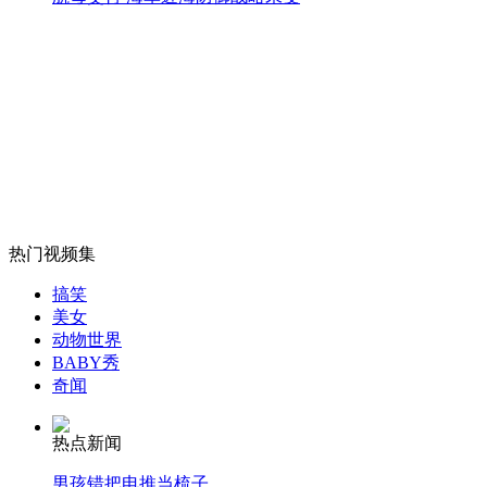
女孩北京地铁殴打老人 痛下狠手拳打脚踢
无痛分娩是否安全 医生回应
外交部：反对强权政治霸凌主义
热门视频集
外交部：有关国家言论片面不公正
搞笑
美女
动物世界
BABY秀
安徽一实载49人客车翻车
奇闻
热点新闻
男孩错把电推当梳子