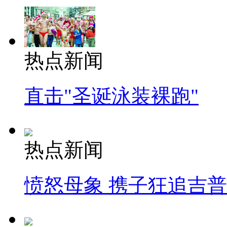
热点新闻
直击"圣诞泳装裸跑"
热点新闻
愤怒母象 携子狂追吉