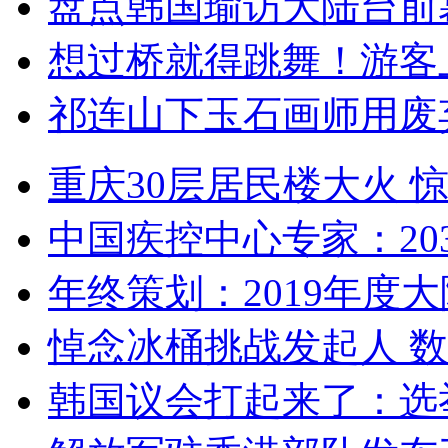
盘点韩国瑜访大陆台前
想过桥就得跳舞！游客
祁连山下玉石画师用废
重庆30层居民楼大火
中国疾控中心专家：203
年终策划：2019年度大陆
悼念冰桶挑战发起人 数百
韩国议会打起来了：选举