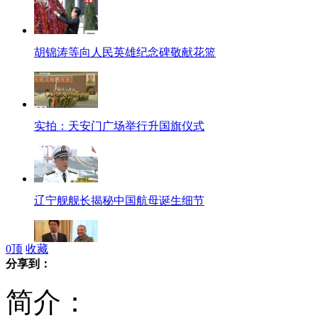
胡锦涛等向人民英雄纪念碑敬献花篮
实拍：天安门广场举行升国旗仪式
辽宁舰舰长揭秘中国航母诞生细节
0
顶
收藏
分享到：
美国机密文件曝光美日私相授受钓鱼岛经过
简介：