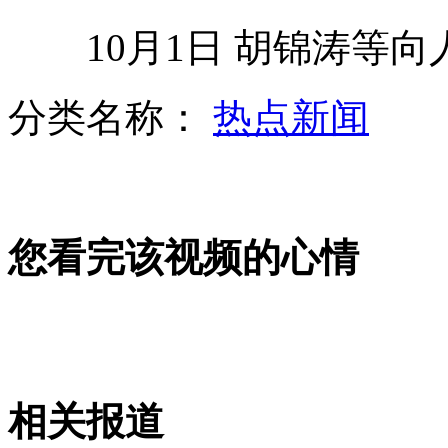
游遍大陆所有区县网上游记受热捧
10月1日 胡锦涛等向
自驾游井喷 16省市24条高速拥堵
分类名称：
热点新闻
员工请1个月病假被发26块工资
高速免费第一天：喜怒囧乐免费路
您看完该视频的心情
中国好声音决赛夜 梁博夺冠
山西运城恶犬咬伤多人 警民合力深夜将其击毙
相关报道