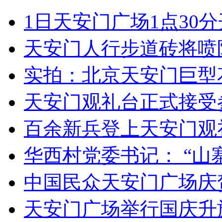
女孩北京地铁殴打老人 痛下狠手拳打脚踢
1日天安门广场1点30分
无痛分娩是否安全 医生回应
天安门人行步道砖将喷
实拍：北京天安门巨型花
外交部：反对强权政治霸凌主义
天安门观礼台正式接受
外交部：有关国家言论片面不公正
百余新兵登上天安门观
华西村党委书记： “山
安徽一实载49人客车翻车
中国民众天安门广场庆
天安门广场举行国庆升
走！跟着总书记去植树