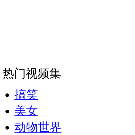
消防员救轻生者
花炮节热闹非凡
减压"枕头大战"
纽约上演“枕头大战”
热门视频集
司机酒驾遇交警 急速倒车逃窜
搞笑
美女
动物世界