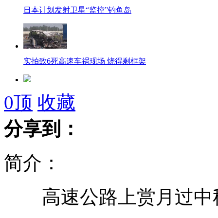
日本计划发射卫星“监控”钓鱼岛
实拍致6死高速车祸现场 烧得剩框架
京津塘高速追尾事故致6死 5名德国人
0
顶
收藏
分享到：
卡扎菲是被法国特工所杀？
简介：
深圳：套牌军车打人冲卡很猖狂
高速公路上赏月过中
悲催 下车方便被落高速公路