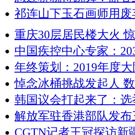
祁连山下玉石画师用废
重庆30层居民楼大火
中国疾控中心专家：203
年终策划：2019年度大陆
悼念冰桶挑战发起人 数百
韩国议会打起来了：选举
解放军驻香港部队发布三
CGTN记者王冠探访新疆