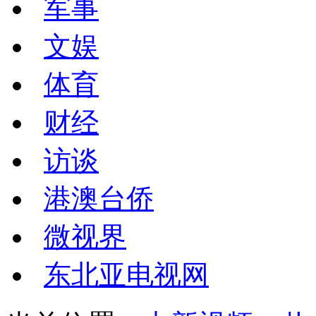
军事
文娱
体育
财经
访谈
港澳台侨
微视界
东北亚电视网