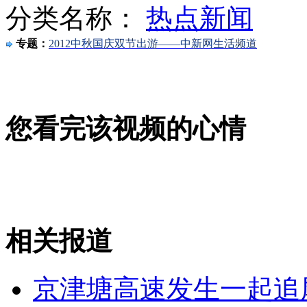
分类名称：
热点新闻
网友幽默心态应对高速拥堵
专题：
2012中秋国庆双节出游——中新网生活频道
沪宁高速：堵车导致孕妇流产
山西运城恶犬咬伤多人 警民合力深夜将其击毙
您看完该视频的心情
女孩北京地铁殴打老人 痛下狠手拳打脚踢
无痛分娩是否安全 医生回应
相关报道
外交部：反对强权政治霸凌主义
京津塘高速发生一起追尾