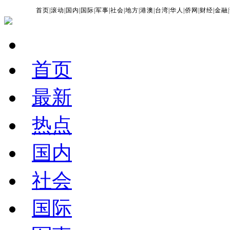
首页
|
滚动
|
国内
|
国际
|
军事
|
社会
|
地方
|
港澳
|
台湾
|
华人
|
侨网
|
财经
|
金融
|
首页
最新
热点
国内
社会
国际