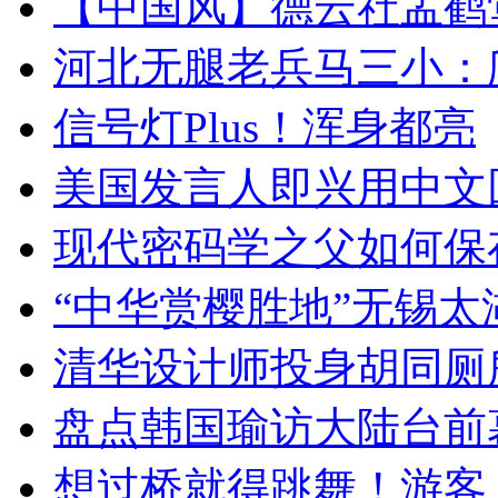
【中国风】德云社孟鹤
河北无腿老兵马三小：爬
信号灯Plus！浑身都亮
美国发言人即兴用中文
现代密码学之父如何保
“中华赏樱胜地”无锡
清华设计师投身胡同厕
盘点韩国瑜访大陆台前
想过桥就得跳舞！游客