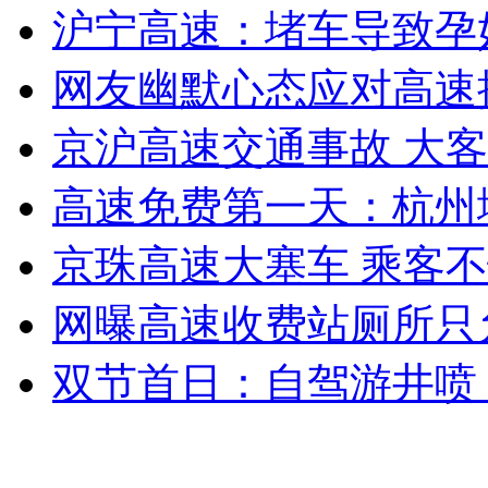
沪宁高速：堵车导致孕
外交部：有关国家言论片面不公正
网友幽默心态应对高速
京沪高速交通事故 大
安徽一实载49人客车翻车
高速免费第一天：杭州
京珠高速大塞车 乘客
走！跟着总书记去植树
网曝高速收费站厕所只
消防员救轻生者
花炮节热闹非凡
减压"枕头大战"
双节首日：自驾游井喷 
纽约上演“枕头大战”