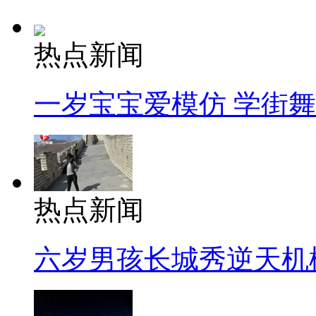
热点新闻
一岁宝宝爱模仿 学街
热点新闻
六岁男孩长城秀逆天机