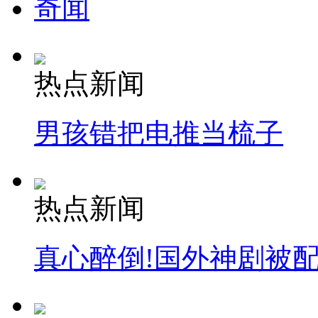
奇闻
热点新闻
男孩错把电推当梳子
热点新闻
真心醉倒!国外神剧被