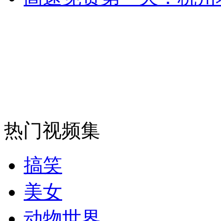
消防员救轻生者
花炮节热闹非凡
减压"枕头大战"
纽约上演“枕头大战”
司机酒驾遇交警 急速倒车逃窜
热门视频集
搞笑
美女
动物世界