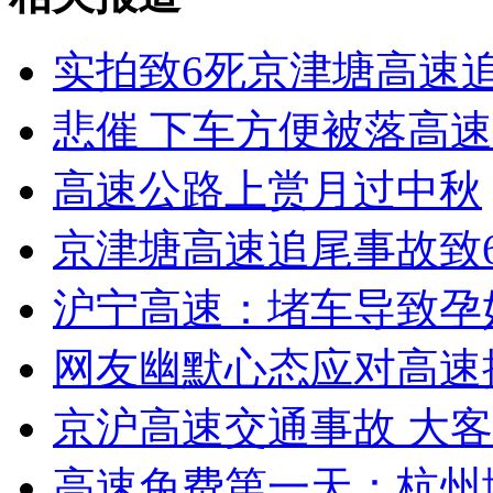
无痛分娩是否安全 医生回应
实拍致6死京津塘高速
悲催 下车方便被落高
外交部：反对强权政治霸凌主义
高速公路上赏月过中秋
外交部：有关国家言论片面不公正
京津塘高速追尾事故致6
沪宁高速：堵车导致孕
安徽一实载49人客车翻车
网友幽默心态应对高速
京沪高速交通事故 大
走！跟着总书记去植树
高速免费第一天：杭州