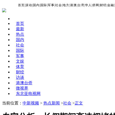
首页
|
滚动
|
国内
|
国际
|
军事
|
社会
|
地方
|
港澳
|
台湾
|
华人
|
侨网
|
财经
|
金融
|
首页
最新
热点
国内
社会
国际
军事
文娱
体育
财经
访谈
港澳台侨
微视界
东北亚电视网
当前位置：
中新视频
>
热点新闻
>
社会
>
正文