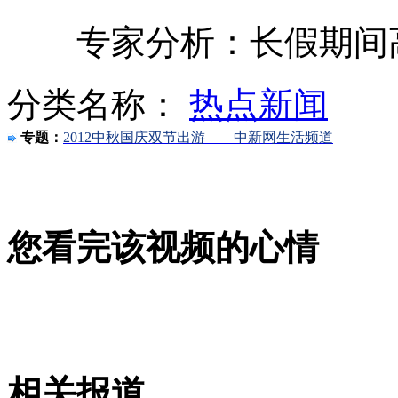
专家分析：长假期间高
深圳：套牌军车打人冲卡很猖狂
分类名称：
热点新闻
悲催 下车方便被落高速公路
专题：
2012中秋国庆双节出游——中新网生活频道
网友幽默心态应对高速拥堵
沪宁高速：堵车导致孕妇流产
您看完该视频的心情
山西运城恶犬咬伤多人 警民合力深夜将其击毙
女孩北京地铁殴打老人 痛下狠手拳打脚踢
相关报道