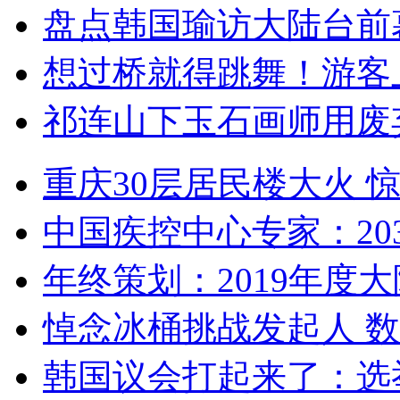
盘点韩国瑜访大陆台前
想过桥就得跳舞！游客
祁连山下玉石画师用废
重庆30层居民楼大火
中国疾控中心专家：203
年终策划：2019年度大陆
悼念冰桶挑战发起人 数百
韩国议会打起来了：选举