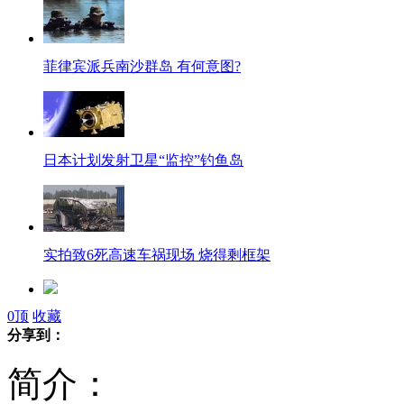
菲律宾派兵南沙群岛 有何意图?
日本计划发射卫星“监控”钓鱼岛
实拍致6死高速车祸现场 烧得剩框架
0
顶
收藏
京津塘高速追尾事故致6死 5名德国人
分享到：
简介：
卡扎菲是被法国特工所杀？