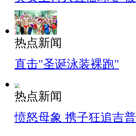
热点新闻
直击"圣诞泳装裸跑"
热点新闻
愤怒母象 携子狂追吉