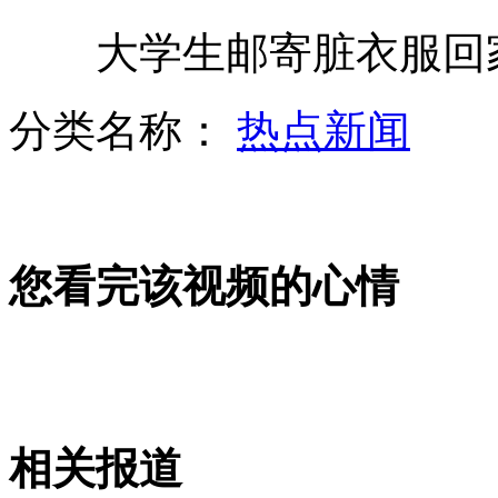
港灯公司：将全力查清事故原因
大学生邮寄脏衣服回家
分类名称：
热点新闻
钓鱼岛地图和白皮书备受市民追捧
李嘉诚对香港撞船事故感到非常难过
您看完该视频的心情
撞船遇难者家属将获20万港币应急
相关报道
撞船事故被撞船只无超载超速问题