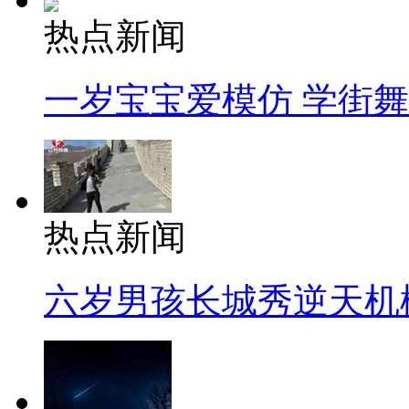
热点新闻
一岁宝宝爱模仿 学街
热点新闻
六岁男孩长城秀逆天机