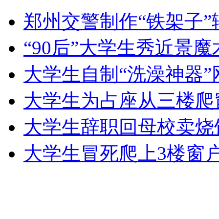
郑州交警制作“铁架子
山西运城恶犬咬伤多人 警民合力深夜将其击毙
“90后”大学生秀近景
大学生自制“洗澡神器”
女孩北京地铁殴打老人 痛下狠手拳打脚踢
大学生为占座从三楼爬
无痛分娩是否安全 医生回应
大学生辞职回母校卖烧
外交部：反对强权政治霸凌主义
大学生冒死爬上3楼窗
外交部：有关国家言论片面不公正