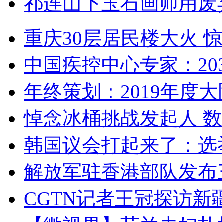
祁连山下玉石画师用废
重庆30层居民楼大火
中国疾控中心专家：203
年终策划：2019年度大陆
悼念冰桶挑战发起人 数百
韩国议会打起来了：选举
解放军驻香港部队发布三
CGTN记者王冠探访新疆