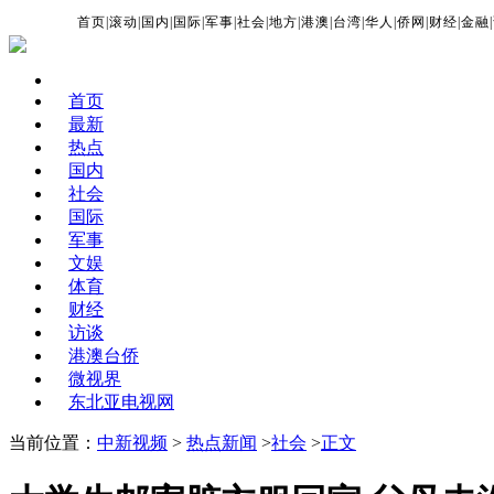
首页
|
滚动
|
国内
|
国际
|
军事
|
社会
|
地方
|
港澳
|
台湾
|
华人
|
侨网
|
财经
|
金融
|
首页
最新
热点
国内
社会
国际
军事
文娱
体育
财经
访谈
港澳台侨
微视界
东北亚电视网
当前位置：
中新视频
>
热点新闻
>
社会
>
正文