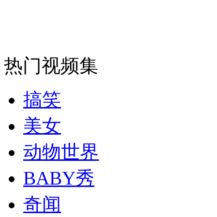
安徽一实载49人客车翻车
热门视频集
走！跟着总书记去植树
搞笑
消防员救轻生者
花炮节热闹非凡
减压"枕头大战"
美女
动物世界
纽约上演“枕头大战”
BABY秀
司机酒驾遇交警 急速倒车逃窜
奇闻