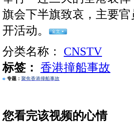
旗会下半旗致哀，主要官
无痛分娩是否安全 医生回应
开活动。
外交部：反对强权政治霸凌主义
分类名称：
CNSTV
外交部：有关国家言论片面不公正
标签：
香港撞船事故
专题：
聚焦香港撞船事故
安徽一实载49人客车翻车
您看完该视频的心情
走！跟着总书记去植树