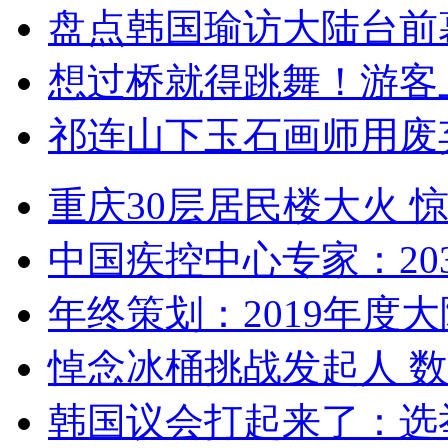
盘点韩国瑜访大陆台前
想过桥就得跳舞！游客
祁连山下玉石画师用废
重庆30层居民楼大火
中国疾控中心专家：203
年终策划：2019年度大陆
悼念冰桶挑战发起人 数百
韩国议会打起来了：选举