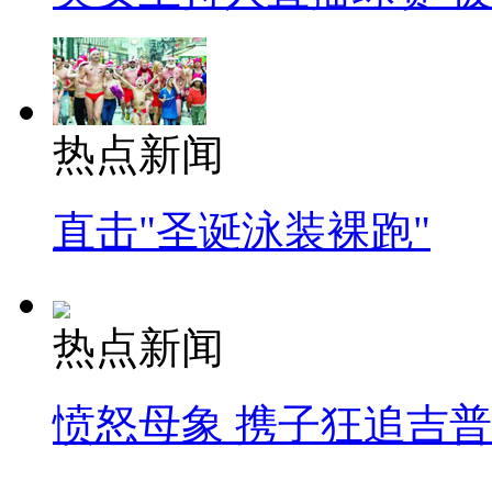
热点新闻
直击"圣诞泳装裸跑"
热点新闻
愤怒母象 携子狂追吉