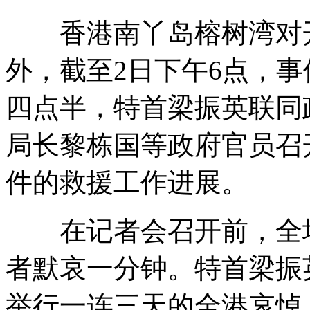
香港南丫岛榕树湾对开海
美两航母接近钓鱼岛称为维持和平
外，截至2日下午6点，事
醉酒男子开套牌军车打人冲卡很猖狂
四点半，特首梁振英联同
施工不慎坠楼 男子大腿被钢管插穿
局长黎栋国等政府官员召
环卫工路边打点滴 商家免费请鲍鱼
件的救援工作进展。
山西运城恶犬咬伤多人 警民合力深夜将其击毙
在记者会召开前，全场
者默哀一分钟。特首梁振
女孩北京地铁殴打老人 痛下狠手拳打脚踢
举行一连三天的全港哀悼