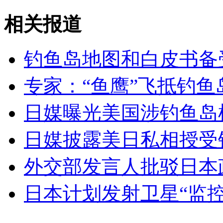
山西运城恶犬咬伤多人 警民合力深夜将其击毙
相关报道
钓鱼岛地图和白皮书备
女孩北京地铁殴打老人 痛下狠手拳打脚踢
专家：“鱼鹰”飞抵钓鱼
无痛分娩是否安全 医生回应
日媒曝光美国涉钓鱼岛
外交部：反对强权政治霸凌主义
日媒披露美日私相授受
外交部：有关国家言论片面不公正
外交部发言人批驳日本
日本计划发射卫星“监控
安徽一实载49人客车翻车