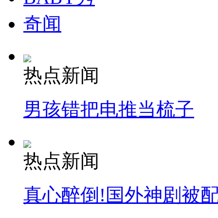
奇闻
热点新闻
男孩错把电推当梳子
热点新闻
真心醉倒!国外神剧被