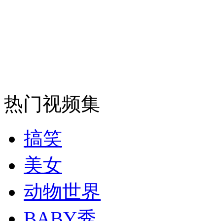
走！跟着总书记去植树
消防员救轻生者
花炮节热闹非凡
减压"枕头大战"
热门视频集
搞笑
纽约上演“枕头大战”
美女
司机酒驾遇交警 急速倒车逃窜
动物世界
BABY秀