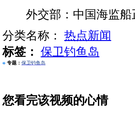
外交部：中国海监船正
撞船事故亲历者好友讲述"不顾而去"
分类名称：
热点新闻
标签：
保卫钓鱼岛
港灯公司：将全力查清事故原因
专题：
保卫钓鱼岛
钓鱼岛地图和白皮书备受市民追捧
您看完该视频的心情
李嘉诚对香港撞船事故感到非常难过