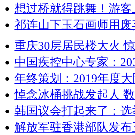
想过桥就得跳舞！游客
祁连山下玉石画师用废
重庆30层居民楼大火
中国疾控中心专家：203
年终策划：2019年度大陆
悼念冰桶挑战发起人 数百
韩国议会打起来了：选举
解放军驻香港部队发布三