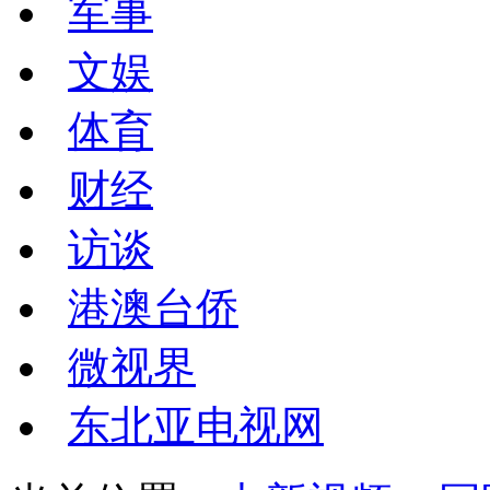
军事
文娱
体育
财经
访谈
港澳台侨
微视界
东北亚电视网