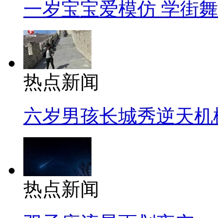
一岁宝宝爱模仿 学街
热点新闻
六岁男孩长城秀逆天机
热点新闻