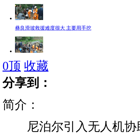
彝良滑坡救援难度很大 主要用手挖
彝良山体滑坡淹没一小学含18名学生
0
顶
收藏
分享到：
彝良山体滑坡塌方量超16万立方米
简介：
尼泊尔引入无人机协
彝良山体滑坡已致10人遇难9人被埋