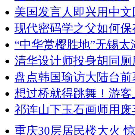
美国发言人即兴用中文
现代密码学之父如何保
“中华赏樱胜地”无锡
清华设计师投身胡同厕
盘点韩国瑜访大陆台前
想过桥就得跳舞！游客
祁连山下玉石画师用废
重庆30层居民楼大火