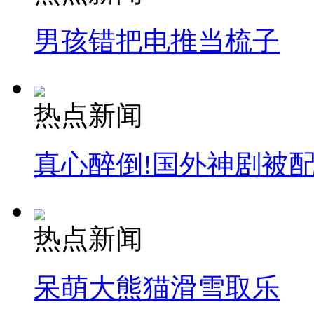
男孩错把电推当梳子
热点新闻
真心醉倒!国外神剧被
热点新闻
呆萌大熊猫滑雪取乐