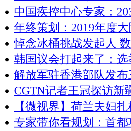
中国疾控中心专家：203
年终策划：2019年度大陆
悼念冰桶挑战发起人 数百
韩国议会打起来了：选举
解放军驻香港部队发布三
CGTN记者王冠探访新疆
【微视界】荷兰夫妇扎根青
专家带你看规划：首都功