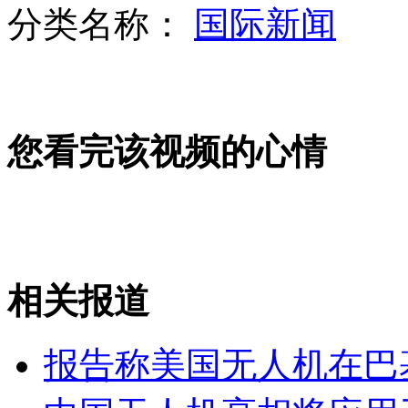
分类名称：
国际新闻
厦门至澎湖直航首飞 望带动澎湖游
您看完该视频的心情
高速免费带热自驾游 观景享受旅途
谢长廷赴福建东山铜钵村祭祖
相关报道
山西运城恶犬咬伤多人 警民合力深夜将其击毙
报告称美国无人机在巴
女孩北京地铁殴打老人 痛下狠手拳打脚踢