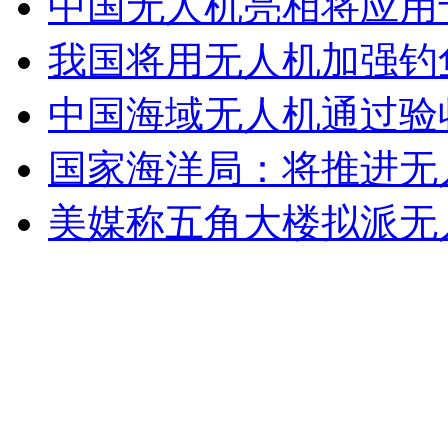
中国无人机亮相将应用
我国将用无人机加强钓
无痛分娩是否安全 医生回应
中国海域无人机通过验
外交部：反对强权政治霸凌主义
国家海洋局：将推进无
外交部：有关国家言论片面不公正
美媒称五角大楼拟派无
安徽一实载49人客车翻车
走！跟着总书记去植树