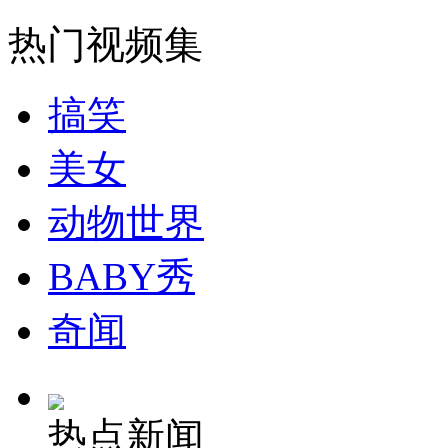
热门视频集
消防员救轻生者
花炮节热闹非凡
减压"枕头大战"
搞笑
纽约上演“枕头大战”
美女
动物世界
司机酒驾遇交警 急速倒车逃窜
BABY秀
奇闻
热点新闻