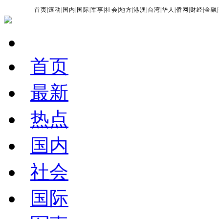
首页
|
滚动
|
国内
|
国际
|
军事
|
社会
|
地方
|
港澳
|
台湾
|
华人
|
侨网
|
财经
|
金融
|
首页
最新
热点
国内
社会
国际