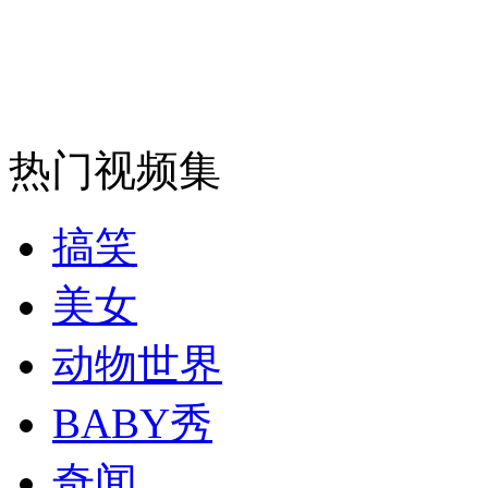
走！跟着总书记去植树
消防员救轻生者
花炮节热闹非凡
减压"枕头大战"
热门视频集
纽约上演“枕头大战”
搞笑
美女
司机酒驾遇交警 急速倒车逃窜
动物世界
BABY秀
奇闻