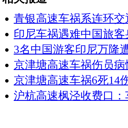
女孩北京地铁殴打老人 痛下狠手拳打脚踢
青银高速车祸系连环交
印尼车祸遇难中国旅客
无痛分娩是否安全 医生回应
3名中国游客印尼万隆
外交部：反对强权政治霸凌主义
京津塘高速车祸伤员病
外交部：有关国家言论片面不公正
京津塘高速车祸6死14
沪杭高速枫泾收费口：
安徽一实载49人客车翻车