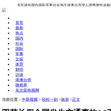
首页
|
滚动
|
国内
|
国际
|
军事
|
社会
|
地方
|
港澳
|
台湾
|
华人
|
侨网
|
财经
|
金融
|
首页
最新
热点
国内
社会
国际
军事
文娱
体育
财经
访谈
港澳台侨
微视界
东北亚电视网
当前位置：
中新视频
>
轻松一刻
>
旅游
>
正文