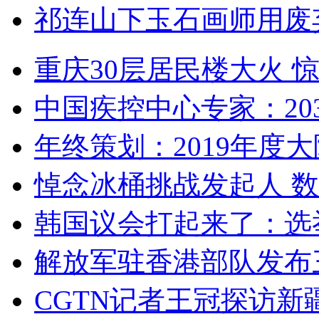
祁连山下玉石画师用废
重庆30层居民楼大火
中国疾控中心专家：203
年终策划：2019年度大陆
悼念冰桶挑战发起人 数百
韩国议会打起来了：选举
解放军驻香港部队发布三
CGTN记者王冠探访新疆