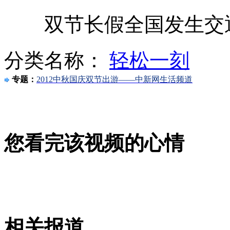
医生提醒长假旅途归来要调整
双节长假全国发生交通事
分类名称：
轻松一刻
保定居民楼爆炸致使3死34伤
专题：
2012中秋国庆双节出游——中新网生活频道
郭德纲暗示段子写手“碰瓷”
实拍越野车“冲浪”无奈陷沙滩
您看完该视频的心情
武汉洪山城管尝试“献花执法”
山西运城恶犬咬伤多人 警民合力深夜将其击毙
相关报道