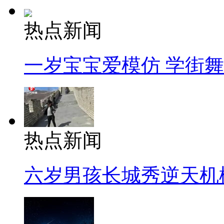
热点新闻
一岁宝宝爱模仿 学街
热点新闻
六岁男孩长城秀逆天机