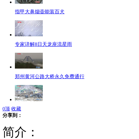
指甲大鼻烟壶能装百犬
专家详解8日天龙座流星雨
郑州黄河公路大桥永久免费通行
0
顶
收藏
彝良滑坡灾害收尾工作紧张进行
分享到：
简介：