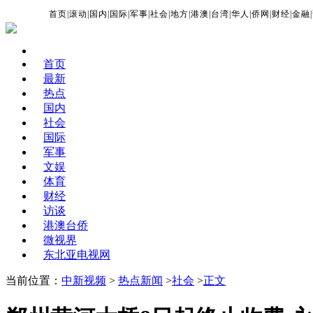
首页
|
滚动
|
国内
|
国际
|
军事
|
社会
|
地方
|
港澳
|
台湾
|
华人
|
侨网
|
财经
|
金融
|
首页
最新
热点
国内
社会
国际
军事
文娱
体育
财经
访谈
港澳台侨
微视界
东北亚电视网
当前位置：
中新视频
>
热点新闻
>
社会
>
正文