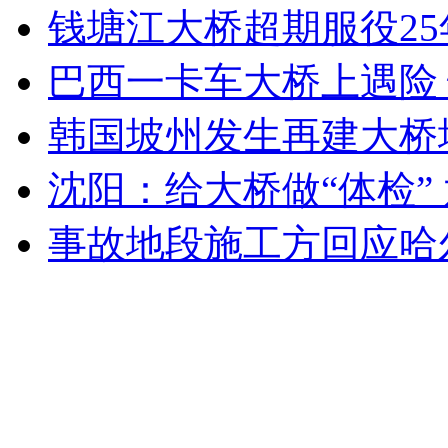
钱塘江大桥超期服役2
无痛分娩是否安全 医生回应
巴西一卡车大桥上遇险
外交部：反对强权政治霸凌主义
韩国坡州发生再建大桥
沈阳：给大桥做“体检”
外交部：有关国家言论片面不公正
事故地段施工方回应哈
安徽一实载49人客车翻车
走！跟着总书记去植树