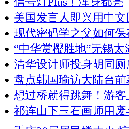
信号灯Plus！浑身都亮
美国发言人即兴用中文
现代密码学之父如何保
“中华赏樱胜地”无锡
清华设计师投身胡同厕
盘点韩国瑜访大陆台前
想过桥就得跳舞！游客
祁连山下玉石画师用废