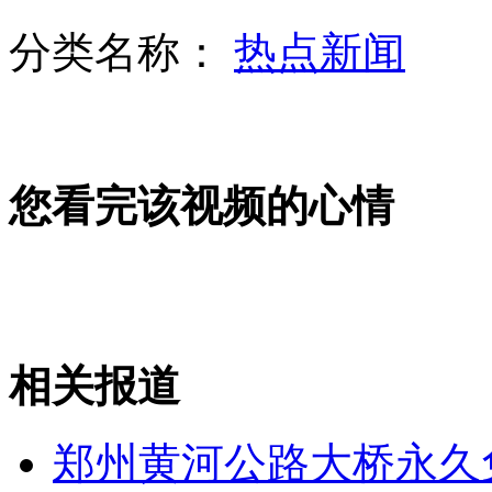
分类名称：
热点新闻
专家详解8日天龙座流星雨
郑州黄河公路大桥永久免费通行
您看完该视频的心情
彝良滑坡灾害收尾工作紧张进行
山西运城恶犬咬伤多人 警民合力深夜将其击毙
相关报道
郑州黄河公路大桥永久
女孩北京地铁殴打老人 痛下狠手拳打脚踢