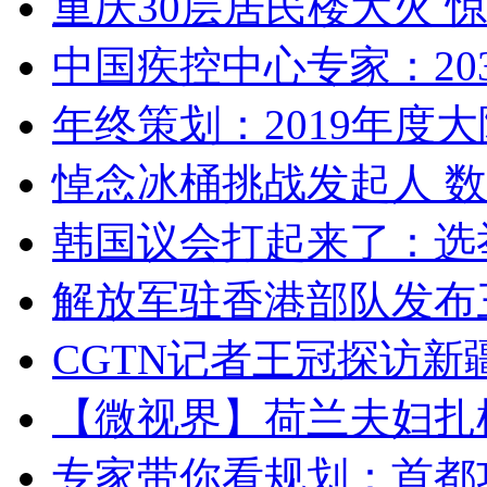
重庆30层居民楼大火
中国疾控中心专家：203
年终策划：2019年度大陆
悼念冰桶挑战发起人 数百
韩国议会打起来了：选举
解放军驻香港部队发布三
CGTN记者王冠探访新疆
【微视界】荷兰夫妇扎根青
专家带你看规划：首都功