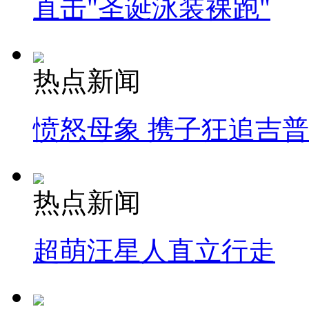
直击"圣诞泳装裸跑"
热点新闻
愤怒母象 携子狂追吉
热点新闻
超萌汪星人直立行走