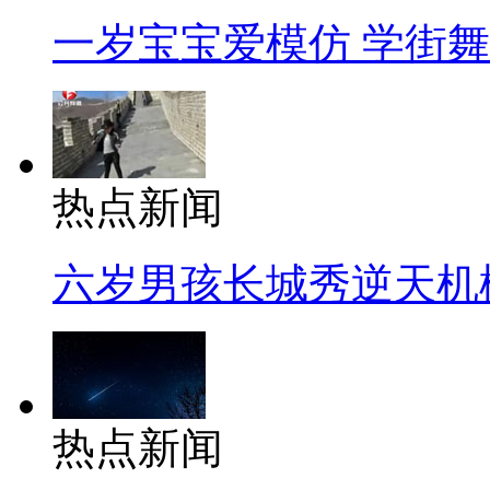
一岁宝宝爱模仿 学街
热点新闻
六岁男孩长城秀逆天机
热点新闻