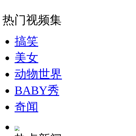
消防员救轻生者
花炮节热闹非凡
减压"枕头大战"
热门视频集
搞笑
纽约上演“枕头大战”
美女
司机酒驾遇交警 急速倒车逃窜
动物世界
BABY秀
奇闻