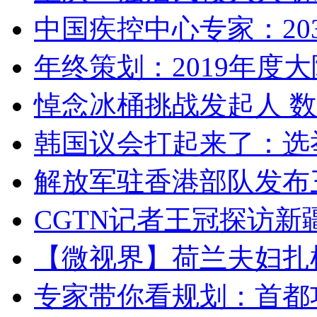
中国疾控中心专家：203
年终策划：2019年度大陆
悼念冰桶挑战发起人 数百
韩国议会打起来了：选举
解放军驻香港部队发布三
CGTN记者王冠探访新疆
【微视界】荷兰夫妇扎根青
专家带你看规划：首都功