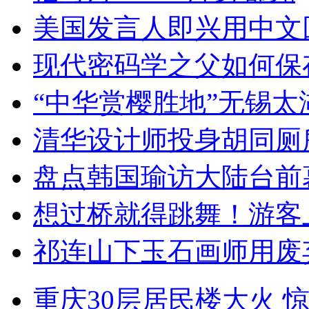
美国发言人即兴用中文
现代密码学之父如何保
“中华赏樱胜地”无锡
清华设计师投身胡同厕
盘点韩国瑜访大陆台前
想过桥就得跳舞！游客
祁连山下玉石画师用废
重庆30层居民楼大火