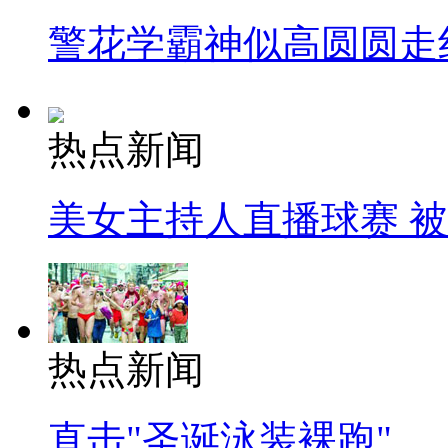
警花学霸神似高圆圆走
热点新闻
美女主持人直播球赛 
热点新闻
直击"圣诞泳装裸跑"