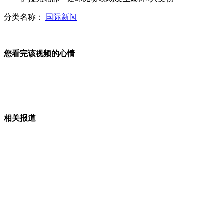
分类名称：
国际新闻
猫头鹰幼崽互相拥抱为首飞“壮胆”
首尔街头万人共舞《江南Style》
您看完该视频的心情
山西运城恶犬咬伤多人 警民合力深夜将其击毙
相关报道
女孩北京地铁殴打老人 痛下狠手拳打脚踢
无痛分娩是否安全 医生回应
外交部：反对强权政治霸凌主义