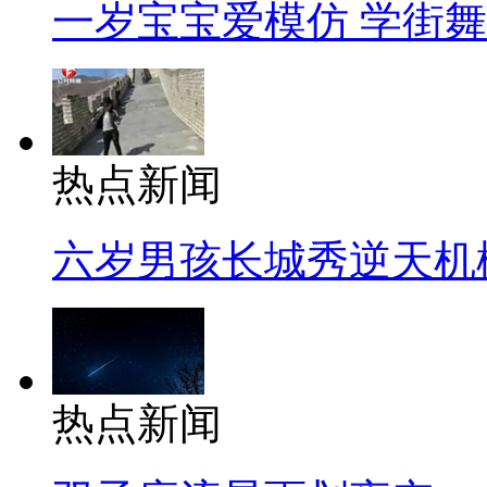
一岁宝宝爱模仿 学街
热点新闻
六岁男孩长城秀逆天机
热点新闻