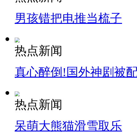
男孩错把电推当梳子
司机酒驾遇交警 急速倒车逃窜
热点新闻
真心醉倒!国外神剧被
热点新闻
呆萌大熊猫滑雪取乐