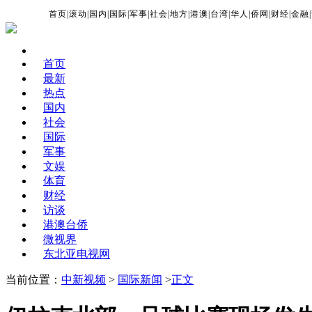
首页
|
滚动
|
国内
|
国际
|
军事
|
社会
|
地方
|
港澳
|
台湾
|
华人
|
侨网
|
财经
|
金融
|
首页
最新
热点
国内
社会
国际
军事
文娱
体育
财经
访谈
港澳台侨
微视界
东北亚电视网
当前位置：
中新视频
>
国际新闻
>
正文