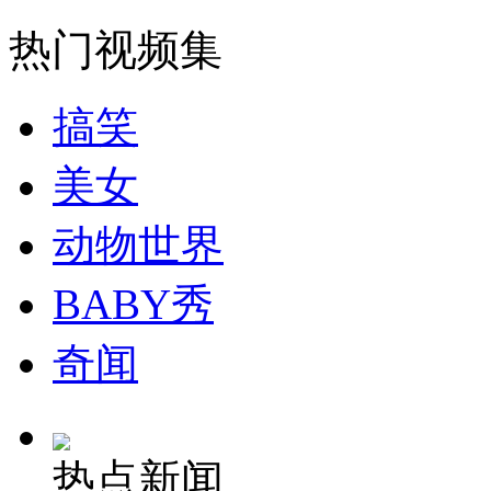
热门视频集
外交部：有关国家言论片面不公正
搞笑
安徽一实载49人客车翻车
美女
动物世界
走！跟着总书记去植树
BABY秀
奇闻
消防员救轻生者
花炮节热闹非凡
减压"枕头大战"
热点新闻
纽约上演“枕头大战”