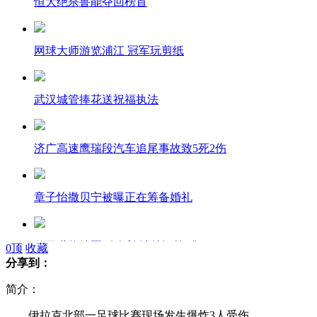
恒大绝杀鲁能夺回榜首
网球大师游览浦江 冠军玩剪纸
武汉城管捧花送祝福执法
济广高速鹰瑞段汽车追尾事故致5死2伤
章子怡撒贝宁被曝正在筹备婚礼
传罗琳将续写《哈利·波特》第8集
0
顶
收藏
分享到：
简介：
猴子出笼抢走游客iPhone4啃咬
伊拉克北部一足球比赛现场发生爆炸3人受伤