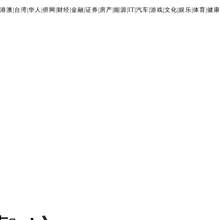
港澳
|
台湾
|
华人
|
侨网
|
财经
|
金融
|
证券
|
房产
|
能源
|
IT
|
汽车
|
游戏
|
文化
|
娱乐
|
体育
|
健康