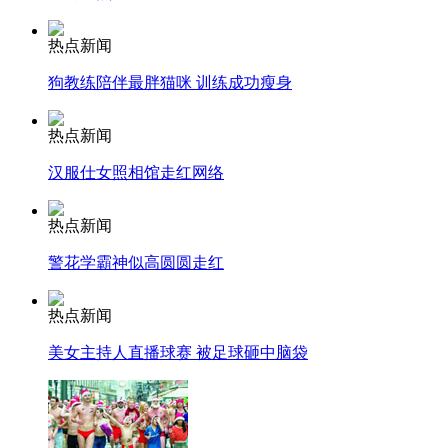
热点新闻
司机酒驾遇交警 急速倒车逃窜
狗教练陪伴最胖猫咪 训练成功瘦身
热点新闻
汉服仕女照相馆走红网络
热点新闻
警花学霸神似高圆圆走红
热点新闻
美女主持人直播球赛 被足球砸中脑袋