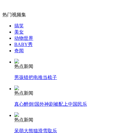
外交部：有关国家言论片面不公正
热门视频集
搞笑
美女
动物世界
安徽一实载49人客车翻车
BABY秀
奇闻
热点新闻
走！跟着总书记去植树
男孩错把电推当梳子
热点新闻
消防员救轻生者
花炮节热闹非凡
减压"枕头大战"
真心醉倒!国外神剧被配上中国民乐
热点新闻
纽约上演“枕头大战”
呆萌大熊猫滑雪取乐