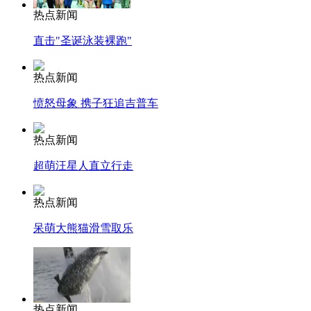
热点新闻
直击"圣诞泳装裸跑"
热点新闻
愤怒母象 携子狂追吉普车
热点新闻
超萌汪星人直立行走
热点新闻
呆萌大熊猫滑雪取乐
热点新闻