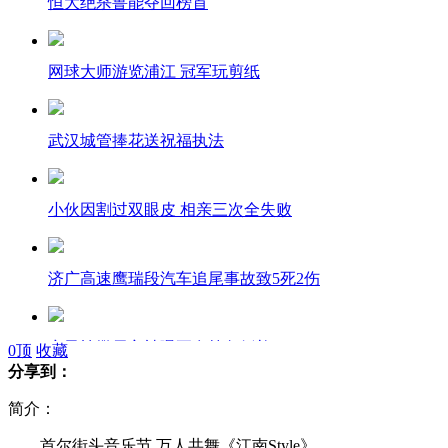
恒大绝杀鲁能夺回榜首
网球大师游览浦江 冠军玩剪纸
武汉城管捧花送祝福执法
小伙因割过双眼皮 相亲三次全失败
济广高速鹰瑞段汽车追尾事故致5死2伤
章子怡撒贝宁被曝正在筹备婚礼
0
顶
收藏
分享到：
简介：
南极游客近距离遭遇座头鲸
首尔街头音乐节 万人共舞《江南Style》