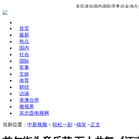
首页
|
滚动
|
国内
|
国际
|
军事
|
社会
|
地方
|
首页
最新
热点
国内
社会
国际
军事
文娱
体育
财经
访谈
港澳台侨
微视界
东北亚电视网
当前位置：
中新视频
>
轻松一刻
>
搞笑
>
正文