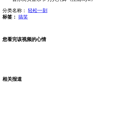
分类名称：
轻松一刻
传罗琳将续写《哈利·波特》第8集
标签：
搞笑
猴子出笼抢走游客iPhone4啃咬
您看完该视频的心情
山西运城恶犬咬伤多人 警民合力深夜将其击毙
相关报道
女孩北京地铁殴打老人 痛下狠手拳打脚踢
无痛分娩是否安全 医生回应
外交部：反对强权政治霸凌主义