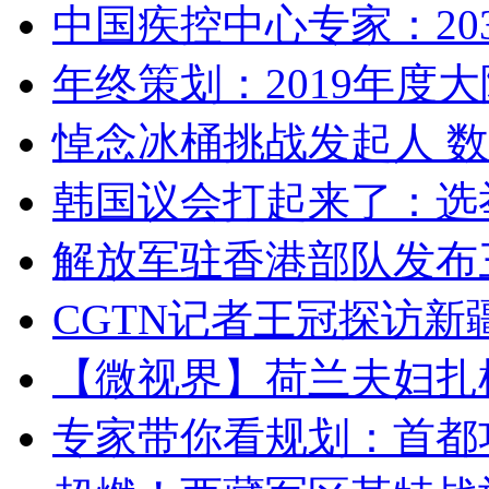
中国疾控中心专家：203
年终策划：2019年度大陆
悼念冰桶挑战发起人 数百
韩国议会打起来了：选举
解放军驻香港部队发布三
CGTN记者王冠探访新疆
【微视界】荷兰夫妇扎根青
专家带你看规划：首都功