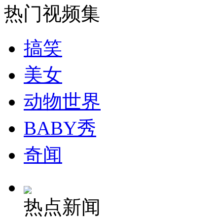
热门视频集
消防员救轻生者
花炮节热闹非凡
减压"枕头大战"
搞笑
纽约上演“枕头大战”
美女
动物世界
司机酒驾遇交警 急速倒车逃窜
BABY秀
奇闻
热点新闻