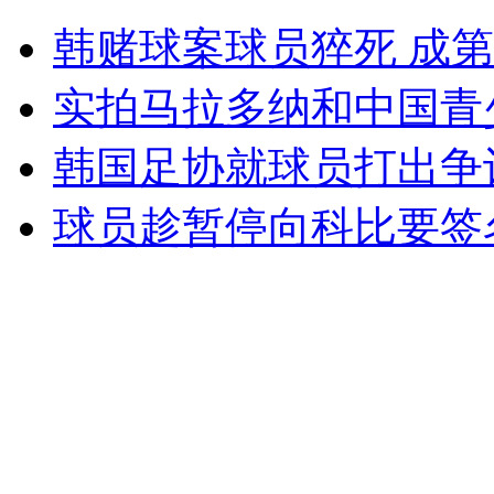
韩赌球案球员猝死 成
无痛分娩是否安全 医生回应
实拍马拉多纳和中国青
外交部：反对强权政治霸凌主义
韩国足协就球员打出争
外交部：有关国家言论片面不公正
球员趁暂停向科比要签
安徽一实载49人客车翻车
走！跟着总书记去植树