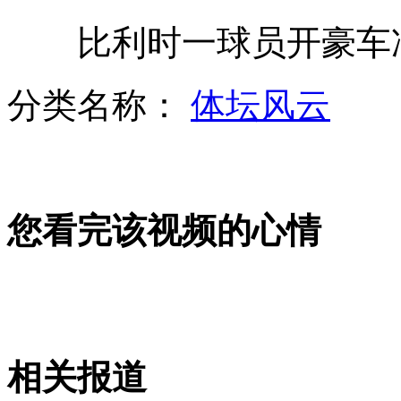
比利时一球员开豪车冲
华为和中兴驳斥美国众议院报告
分类名称：
体坛风云
日媒:钓鱼岛争端 日欲拉拢台湾
您看完该视频的心情
备降兰州南航客机重新起飞 嫌疑人被刑拘
山西运城恶犬咬伤多人 警民合力深夜将其击毙
相关报道
女孩北京地铁殴打老人 痛下狠手拳打脚踢