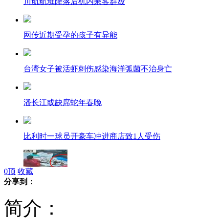
川航航班降落后机内乘客群殴
网传近期受孕的孩子有异能
台湾女子被活虾刺伤感染海洋弧菌不治身亡
潘长江或缺席蛇年春晚
比利时一球员开豪车冲进商店致1人受伤
0
顶
收藏
分享到：
监拍印度一女子火车站偷婴儿
简介：