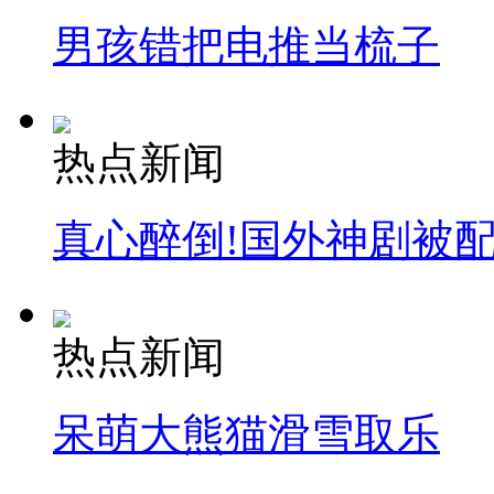
男孩错把电推当梳子
热点新闻
真心醉倒!国外神剧被
热点新闻
呆萌大熊猫滑雪取乐