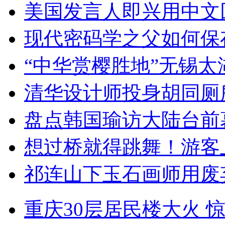
美国发言人即兴用中文
现代密码学之父如何保
“中华赏樱胜地”无锡
清华设计师投身胡同厕
盘点韩国瑜访大陆台前
想过桥就得跳舞！游客
祁连山下玉石画师用废
重庆30层居民楼大火