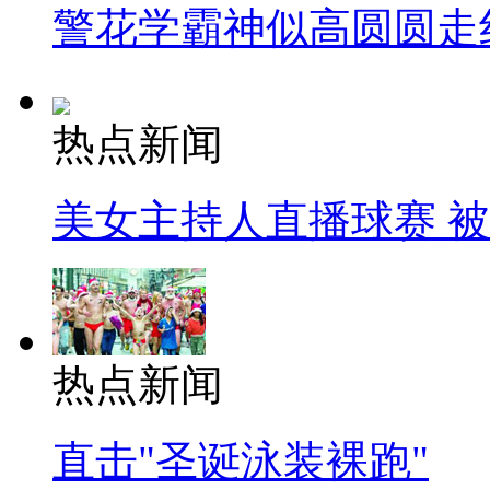
警花学霸神似高圆圆走
热点新闻
美女主持人直播球赛 
热点新闻
直击"圣诞泳装裸跑"