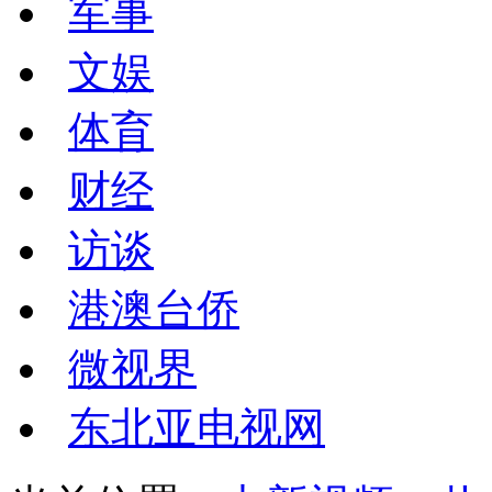
军事
文娱
体育
财经
访谈
港澳台侨
微视界
东北亚电视网