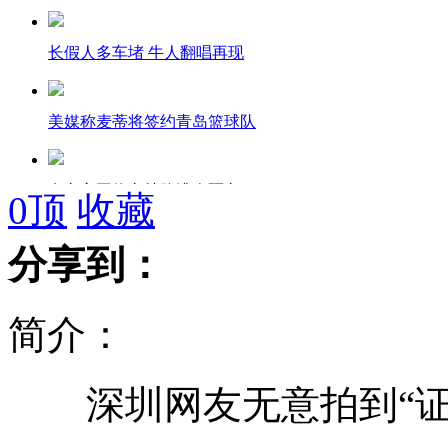
长假人多车堵 牛人翻唱再现
美媒称麦蒂将签约青岛篮球队
女车主因停车挡路遭人砸车
0
顶
收藏
分享到：
王健林登顶胡润地产富豪榜
简介：
大广高速撞车事故造成6死35伤
深圳网友无意拍到“证
中国首次发布司法体制改革白皮书