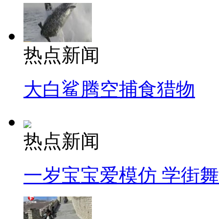
热点新闻
大白鲨腾空捕食猎物
热点新闻
一岁宝宝爱模仿 学街