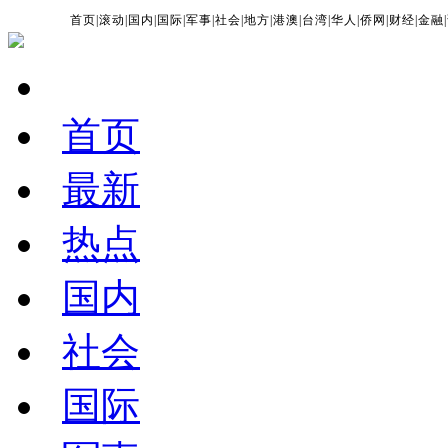
首页
|
滚动
|
国内
|
国际
|
军事
|
社会
|
地方
|
港澳
|
台湾
|
华人
|
侨网
|
财经
|
金融
|
首页
最新
热点
国内
社会
国际