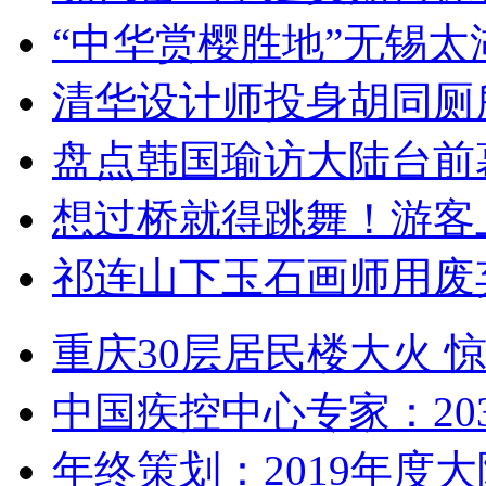
“中华赏樱胜地”无锡
清华设计师投身胡同厕
盘点韩国瑜访大陆台前
想过桥就得跳舞！游客
祁连山下玉石画师用废
重庆30层居民楼大火
中国疾控中心专家：203
年终策划：2019年度大陆