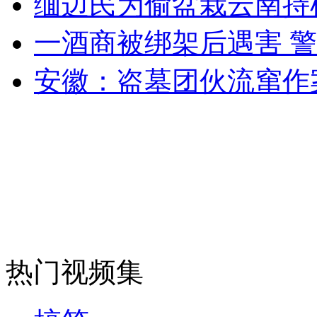
缅边民为偷盆栽云南持枪
一酒商被绑架后遇害 警
走！跟着总书记去植树
安徽：盗墓团伙流窜作
消防员救轻生者
花炮节热闹非凡
减压"枕头大战"
纽约上演“枕头大战”
司机酒驾遇交警 急速倒车逃窜
热门视频集