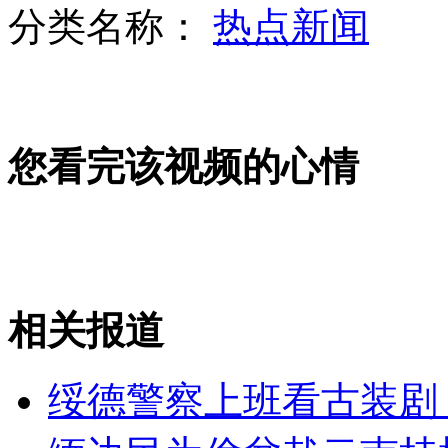
分类名称：
热点新闻
山西运城恶犬咬伤多人 警民合力深夜将其击毙
女孩北京地铁殴打老人 痛下狠手拳打脚踢
您看完该视频的心情
无痛分娩是否安全 医生回应
外交部：反对强权政治霸凌主义
相关报道
外交部：有关国家言论片面不公正
绥德警察上班看古装剧
安徽一实载49人客车翻车