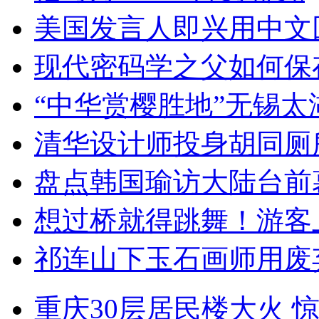
美国发言人即兴用中文
现代密码学之父如何保
“中华赏樱胜地”无锡
清华设计师投身胡同厕
盘点韩国瑜访大陆台前
想过桥就得跳舞！游客
祁连山下玉石画师用废
重庆30层居民楼大火