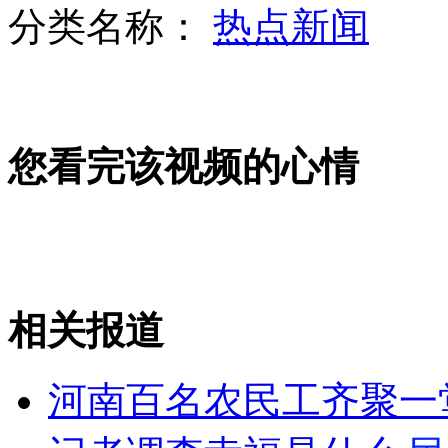
分类名称：
热点新闻
南京一女子报假案称遭割喉抢劫
您看完该视频的心情
国航两架受安全威胁飞机已安全抵达
美菲军演第二天:"突袭"乌鸦峡谷
相关报道
山西运城恶犬咬伤多人 警民合力深夜将其击毙
河南百名农民工齐聚一