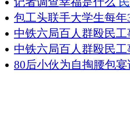
记者调查幸福是什么
民
女孩北京地铁殴打老人 痛下狠手拳打脚踢
包工头联手大学生每年
无痛分娩是否安全 医生回应
中铁六局百人群殴民工
中铁六局百人群殴民工
外交部：反对强权政治霸凌主义
80后小伙为自掏腰包宴
外交部：有关国家言论片面不公正
安徽一实载49人客车翻车