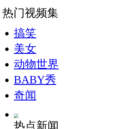
走！跟着总书记去植树
热门视频集
消防员救轻生者
花炮节热闹非凡
减压"枕头大战"
搞笑
美女
纽约上演“枕头大战”
动物世界
司机酒驾遇交警 急速倒车逃窜
BABY秀
奇闻
热点新闻