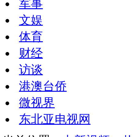
军事
文娱
体育
财经
访谈
港澳台侨
微视界
东北亚电视网