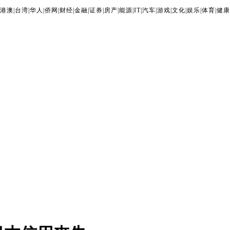
港澳
|
台湾
|
华人
|
侨网
|
财经
|
金融
|
证券
|
房产
|
能源
|
IT
|
汽车
|
游戏
|
文化
|
娱乐
|
体育
|
健康