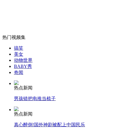
男子横穿马路遭两次撞击后死亡
山西运城恶犬咬伤多人 警民合力深夜将其击毙
热门视频集
搞笑
女孩北京地铁殴打老人 痛下狠手拳打脚踢
美女
动物世界
BABY秀
奇闻
无痛分娩是否安全 医生回应
热点新闻
外交部：反对强权政治霸凌主义
男孩错把电推当梳子
外交部：有关国家言论片面不公正
热点新闻
真心醉倒!国外神剧被配上中国民乐