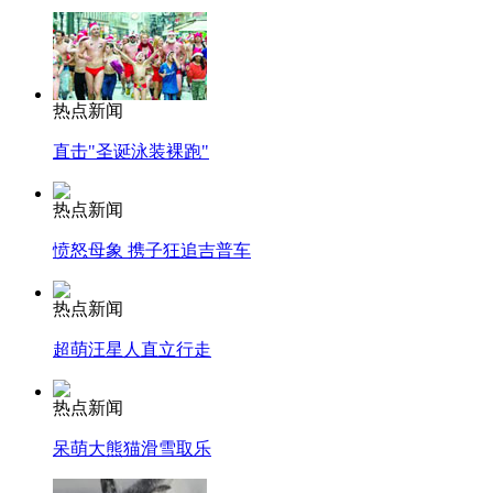
热点新闻
直击"圣诞泳装裸跑"
热点新闻
愤怒母象 携子狂追吉普车
热点新闻
超萌汪星人直立行走
热点新闻
呆萌大熊猫滑雪取乐