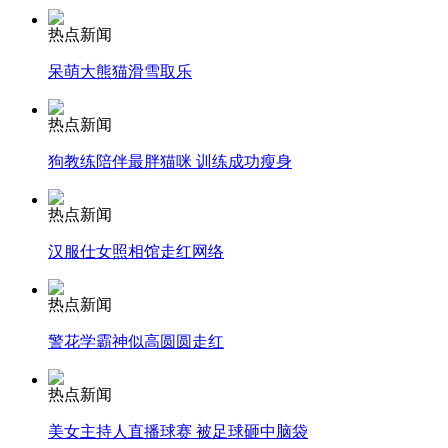
热点新闻
安徽一实载49人客车翻车
呆萌大熊猫滑雪取乐
热点新闻
走！跟着总书记去植树
狗教练陪伴最胖猫咪 训练成功瘦身
热点新闻
消防员救轻生者
花炮节热闹非凡
减压"枕头大战"
汉服仕女照相馆走红网络
热点新闻
警花学霸神似高圆圆走红
纽约上演“枕头大战”
热点新闻
司机酒驾遇交警 急速倒车逃窜
美女主持人直播球赛 被足球砸中脑袋