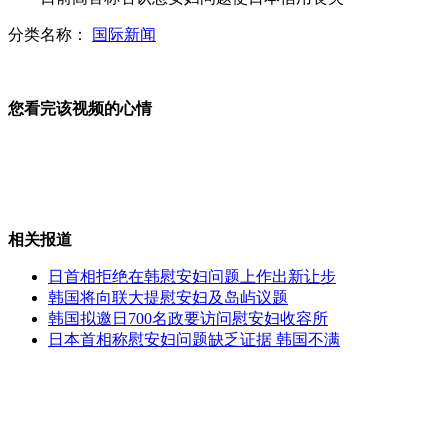
分类名称：
国际新闻
官员强留醉酒女记者房间自称是干爹
您看完该视频的心情
南京一女子报假案称遭割喉抢劫
相关报道
国航两架受安全威胁飞机已安全抵达
日首相拒绝在韩慰安妇问题上作出新让步
韩国将向联大提慰安妇及岛屿议题
韩国拟邀日700名政要访问慰安妇收容所
日本首相称慰安妇问题缺乏证据 韩国不满
美菲军演第二天:"突袭"乌鸦峡谷