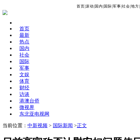
首页
|
滚动
|
国内
|
国际
|
军事
|
社会
|
地方
|
首页
最新
热点
国内
社会
国际
军事
文娱
体育
财经
访谈
港澳台侨
微视界
东北亚电视网
当前位置：
中新视频
>
国际新闻
>
正文