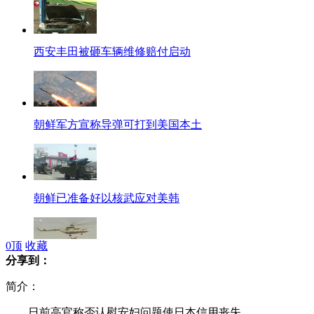
西安丰田被砸车辆维修赔付启动
朝鲜军方宣称导弹可打到美国本土
朝鲜已准备好以核武应对美韩
0
顶
收藏
分享到：
印举行空军阅兵式庆祝建军80周年
简介：
日前高官称否认慰安妇问题使日本信用丧失