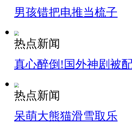
男孩错把电推当梳子
热点新闻
真心醉倒!国外神剧被
热点新闻
呆萌大熊猫滑雪取乐