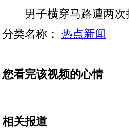
男子横穿马路遭两次
网友无意拍到“证据”助警方破案
分类名称：
热点新闻
官方称正在研究劳教制度具体改革方案
山西运城恶犬咬伤多人 警民合力深夜将其击毙
您看完该视频的心情
女孩北京地铁殴打老人 痛下狠手拳打脚踢
无痛分娩是否安全 医生回应
相关报道
外交部：反对强权政治霸凌主义