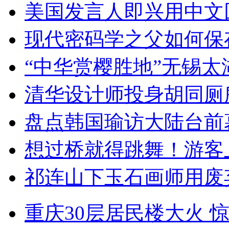
美国发言人即兴用中文
现代密码学之父如何保
“中华赏樱胜地”无锡
清华设计师投身胡同厕
盘点韩国瑜访大陆台前
想过桥就得跳舞！游客
祁连山下玉石画师用废
重庆30层居民楼大火