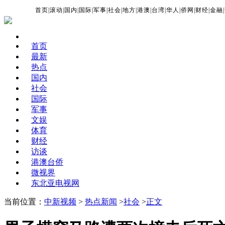
首页
|
滚动
|
国内
|
国际
|
军事
|
社会
|
地方
|
港澳
|
台湾
|
华人
|
侨网
|
财经
|
金融
|
首页
最新
热点
国内
社会
国际
军事
文娱
体育
财经
访谈
港澳台侨
微视界
东北亚电视网
当前位置：
中新视频
>
热点新闻
>
社会
>
正文