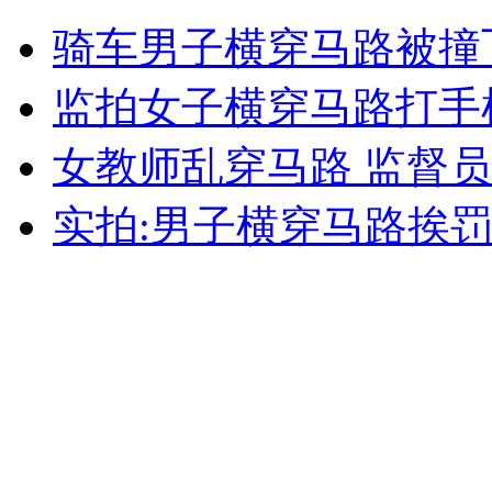
骑车男子横穿马路被撞
外交部：有关国家言论片面不公正
监拍女子横穿马路打手
女教师乱穿马路 监督
安徽一实载49人客车翻车
实拍:男子横穿马路挨
走！跟着总书记去植树
消防员救轻生者
花炮节热闹非凡
减压"枕头大战"
纽约上演“枕头大战”