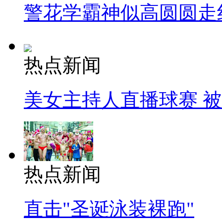
警花学霸神似高圆圆走
热点新闻
美女主持人直播球赛 
热点新闻
直击"圣诞泳装裸跑"