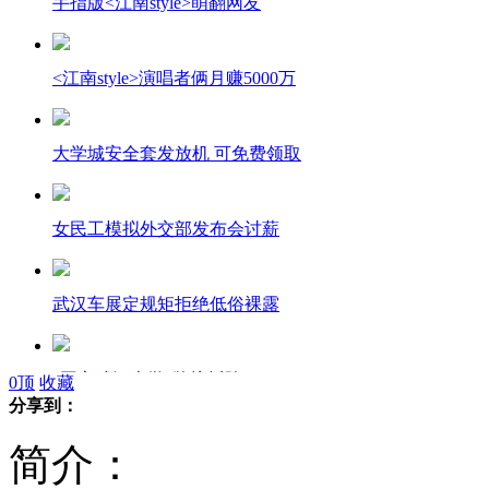
手指版<江南style>萌翻网友
<江南style>演唱者俩月赚5000万
大学城安全套发放机 可免费领取
女民工模拟外交部发布会讨薪
武汉车展定规矩拒绝低俗裸露
"国立武汉大学"牌坊拆除
0
顶
收藏
分享到：
简介：
2.33米长巨型手工皮鞋亮相山西