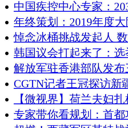
中国疾控中心专家：203
年终策划：2019年度大陆
悼念冰桶挑战发起人 数百
韩国议会打起来了：选举
解放军驻香港部队发布三
CGTN记者王冠探访新疆
【微视界】荷兰夫妇扎根青
专家带你看规划：首都功