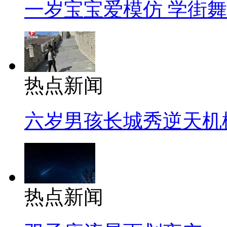
一岁宝宝爱模仿 学街
热点新闻
六岁男孩长城秀逆天机
热点新闻