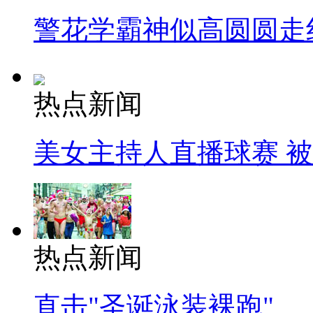
警花学霸神似高圆圆走
热点新闻
美女主持人直播球赛 
热点新闻
直击"圣诞泳装裸跑"