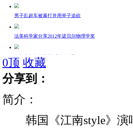
男子乱超车被暴打并用斧子追砍
法美科学家分享2012年诺贝尔物理学奖
乌龟为争夺休憩地“袭击”鸭子
0
顶
收藏
分享到：
实拍美魔术师“过电”挑战成功
简介：
黎明封口不提离婚事遭记者围攻
韩国《江南style》演唱
女主持直播时晕倒 敬业搭档继续卖货