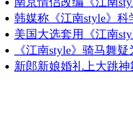
南京情侣改编《江南sty
韩媒称《江南style》
走！跟着总书记去植树
美国大选套用《江南sty
《江南style》骑马舞
消防员救轻生者
花炮节热闹非凡
减压"枕头大战"
新郎新娘婚礼上大跳神舞《
纽约上演“枕头大战”
司机酒驾遇交警 急速倒车逃窜