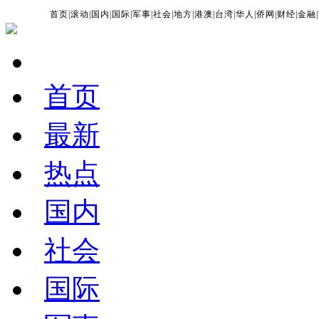
首页
|
滚动
|
国内
|
国际
|
军事
|
社会
|
地方
|
港澳
|
台湾
|
华人
|
侨网
|
财经
|
金融
|
首页
最新
热点
国内
社会
国际