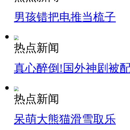
男孩错把电推当梳子
热点新闻
真心醉倒!国外神剧被
热点新闻
呆萌大熊猫滑雪取乐