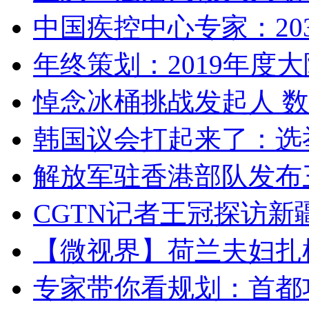
中国疾控中心专家：203
年终策划：2019年度大陆
悼念冰桶挑战发起人 数百
韩国议会打起来了：选举
解放军驻香港部队发布三
CGTN记者王冠探访新疆
【微视界】荷兰夫妇扎根青
专家带你看规划：首都功