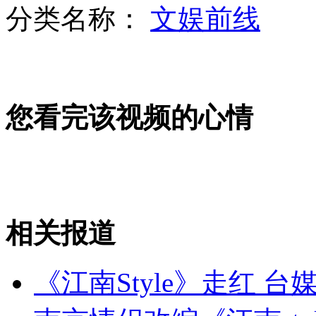
分类名称：
文娱前线
山西运城恶犬咬伤多人 警民合力深夜将其击毙
女孩北京地铁殴打老人 痛下狠手拳打脚踢
您看完该视频的心情
无痛分娩是否安全 医生回应
外交部：反对强权政治霸凌主义
相关报道
外交部：有关国家言论片面不公正
《江南Style》走红 
安徽一实载49人客车翻车