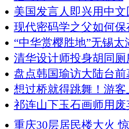
美国发言人即兴用中文
现代密码学之父如何保
“中华赏樱胜地”无锡
清华设计师投身胡同厕
盘点韩国瑜访大陆台前
想过桥就得跳舞！游客
祁连山下玉石画师用废
重庆30层居民楼大火