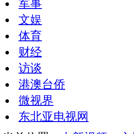
军事
文娱
体育
财经
访谈
港澳台侨
微视界
东北亚电视网