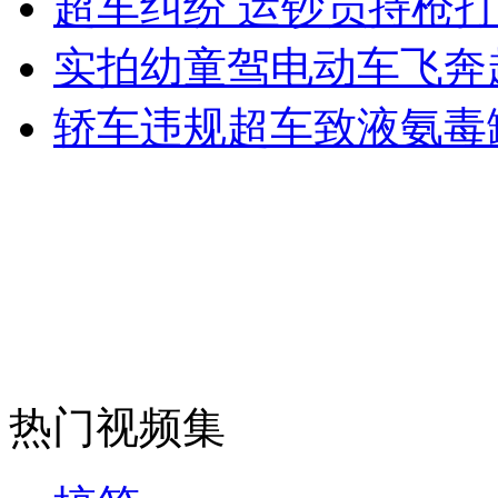
超车纠纷 运钞员持枪
实拍幼童驾电动车飞奔
走！跟着总书记去植树
轿车违规超车致液氨毒
消防员救轻生者
花炮节热闹非凡
减压"枕头大战"
纽约上演“枕头大战”
司机酒驾遇交警 急速倒车逃窜
热门视频集