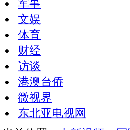
军事
文娱
体育
财经
访谈
港澳台侨
微视界
东北亚电视网