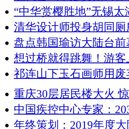
“中华赏樱胜地”无锡
清华设计师投身胡同厕
盘点韩国瑜访大陆台前
想过桥就得跳舞！游客
祁连山下玉石画师用废
重庆30层居民楼大火
中国疾控中心专家：203
年终策划：2019年度大陆