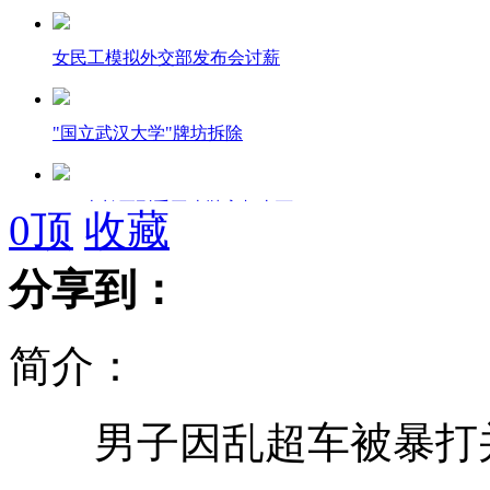
女民工模拟外交部发布会讨薪
"国立武汉大学"牌坊拆除
2.33米长巨型手工皮鞋亮相山西
0
顶
收藏
分享到：
网友无意拍到“证据”助警方破案
简介：
官方称正在研究劳教制度具体改革方案
男子因乱超车被暴打
醉酒男子拒下飞机致航班延误