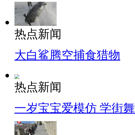
热点新闻
大白鲨腾空捕食猎物
热点新闻
一岁宝宝爱模仿 学街