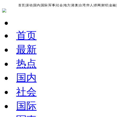
首页
|
滚动
|
国内
|
国际
|
军事
|
社会
|
地方
|
港澳
|
台湾
|
华人
|
侨网
|
财经
|
金融
|
首页
最新
热点
国内
社会
国际