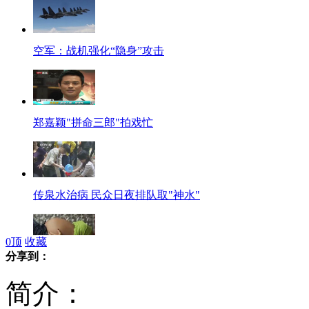
空军：战机强化“隐身”攻击
郑嘉颖"拼命三郎"拍戏忙
传泉水治病 民众日夜排队取"神水"
0
顶
收藏
分享到：
孕妇流产疑系樟脑丸"下毒手"
简介：