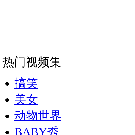
安徽一实载49人客车翻车
走！跟着总书记去植树
热门视频集
消防员救轻生者
花炮节热闹非凡
减压"枕头大战"
搞笑
美女
纽约上演“枕头大战”
动物世界
司机酒驾遇交警 急速倒车逃窜
BABY秀