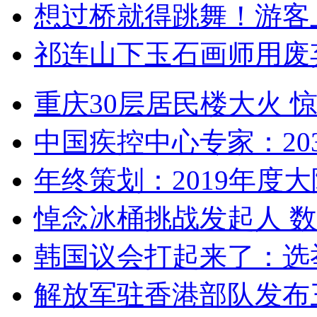
想过桥就得跳舞！游客
祁连山下玉石画师用废
重庆30层居民楼大火
中国疾控中心专家：203
年终策划：2019年度大陆
悼念冰桶挑战发起人 数百
韩国议会打起来了：选举
解放军驻香港部队发布三