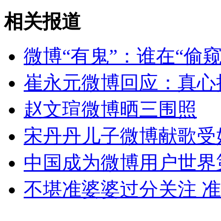
张柏芝张豪龙姐弟拼时尚
相关报道
山西运城恶犬咬伤多人 警民合力深夜将其击毙
微博“有鬼”：谁在“偷
崔永元微博回应：真心
女孩北京地铁殴打老人 痛下狠手拳打脚踢
赵文瑄微博晒三围照
无痛分娩是否安全 医生回应
宋丹丹儿子微博献歌受
中国成为微博用户世界
外交部：反对强权政治霸凌主义
不堪准婆婆过分关注 
外交部：有关国家言论片面不公正