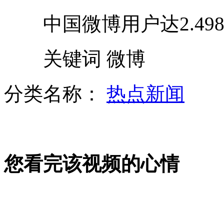
中国微博用户达2.498
新版护照"吕"姓拼音改写为"LYU"
关键词 微博
大陆四家银行已与台湾银行展开合作
分类名称：
热点新闻
姚晨习舞迎转机“百里挑一”
您看完该视频的心情
女子撒泼咬民警获刑8个月