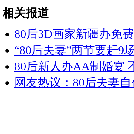
承包方:广西隧道坍塌系地质原因
相关报道
山西运城恶犬咬伤多人 警民合力深夜将其击毙
80后3D画家新疆办免
“80后夫妻”两节要赶9
女孩北京地铁殴打老人 痛下狠手拳打脚踢
80后新人办AA制婚宴 
无痛分娩是否安全 医生回应
网友热议：80后夫妻自
外交部：反对强权政治霸凌主义
外交部：有关国家言论片面不公正