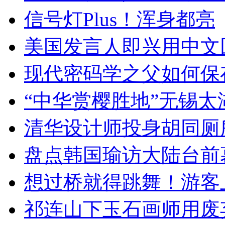
信号灯Plus！浑身都亮
美国发言人即兴用中文
现代密码学之父如何保
“中华赏樱胜地”无锡
清华设计师投身胡同厕
盘点韩国瑜访大陆台前
想过桥就得跳舞！游客
祁连山下玉石画师用废