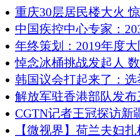
重庆30层居民楼大火
中国疾控中心专家：203
年终策划：2019年度大陆
悼念冰桶挑战发起人 数百
韩国议会打起来了：选举
解放军驻香港部队发布三
CGTN记者王冠探访新疆
【微视界】荷兰夫妇扎根青