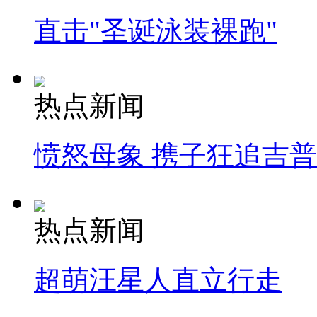
直击"圣诞泳装裸跑"
热点新闻
愤怒母象 携子狂追吉
热点新闻
超萌汪星人直立行走