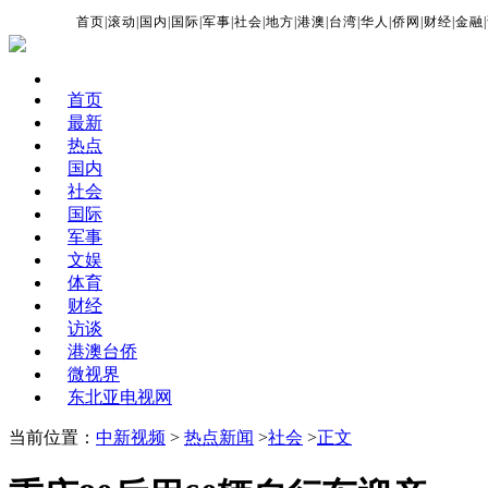
首页
|
滚动
|
国内
|
国际
|
军事
|
社会
|
地方
|
港澳
|
台湾
|
华人
|
侨网
|
财经
|
金融
|
首页
最新
热点
国内
社会
国际
军事
文娱
体育
财经
访谈
港澳台侨
微视界
东北亚电视网
当前位置：
中新视频
>
热点新闻
>
社会
>
正文