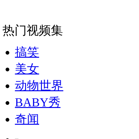
安徽一实载49人客车翻车
热门视频集
搞笑
走！跟着总书记去植树
美女
消防员救轻生者
花炮节热闹非凡
减压"枕头大战"
动物世界
BABY秀
纽约上演“枕头大战”
奇闻
司机酒驾遇交警 急速倒车逃窜