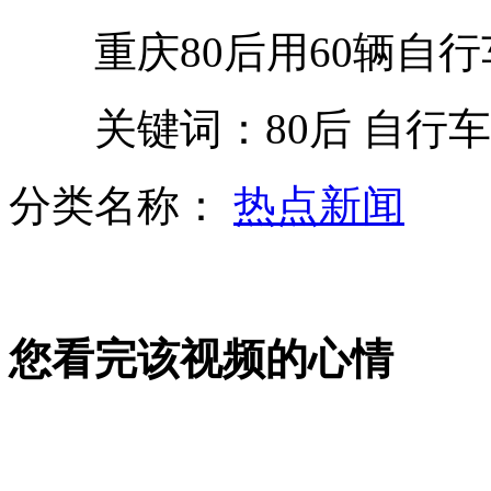
重庆80后用60辆自行
城管被打不还手获千元委屈奖
关键词：80后 自行车
"嫦娥三号"着陆点确定为月球虹湾地区
分类名称：
热点新闻
网友盘点农民工讨薪之36计
您看完该视频的心情
中国公务船连续10天巡航钓鱼岛