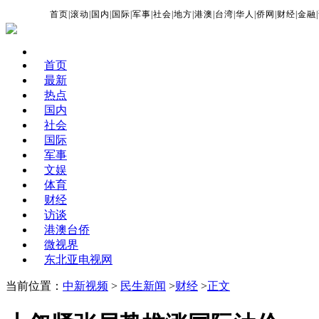
首页
|
滚动
|
国内
|
国际
|
军事
|
社会
|
地方
|
港澳
|
台湾
|
华人
|
侨网
|
财经
|
金融
|
首页
最新
热点
国内
社会
国际
军事
文娱
体育
财经
访谈
港澳台侨
微视界
东北亚电视网
当前位置：
中新视频
>
民生新闻
>
财经
>
正文