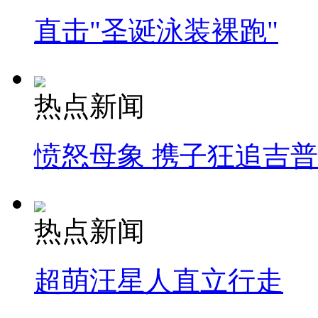
直击"圣诞泳装裸跑"
热点新闻
愤怒母象 携子狂追吉
热点新闻
超萌汪星人直立行走