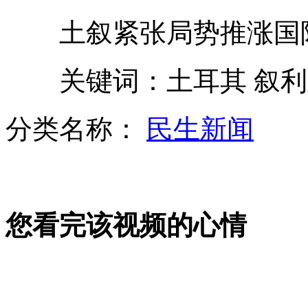
土叙紧张局势推涨国
一所大学400“处座”不当官惭愧
关键词：土耳其 叙利
女员工挪22万公款喂养流浪猫狗
分类名称：
民生新闻
餐厅小便池酷似女性红唇遭抗议
山西运城恶犬咬伤多人 警民合力深夜将其击毙
您看完该视频的心情
女孩北京地铁殴打老人 痛下狠手拳打脚踢
无痛分娩是否安全 医生回应