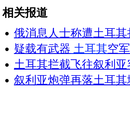
相关报道
外交部：反对强权政治霸凌主义
俄消息人士称遭土耳其
外交部：有关国家言论片面不公正
疑载有武器
土耳其
空军
土耳其拦截飞往叙利亚客
安徽一实载49人客车翻车
叙利亚炮弹再落土耳其
走！跟着总书记去植树
消防员救轻生者
花炮节热闹非凡
减压"枕头大战"