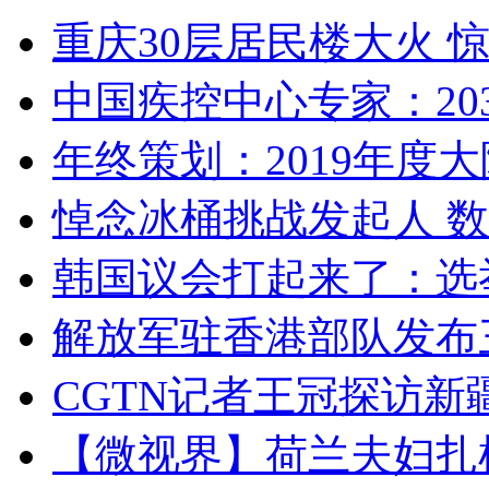
重庆30层居民楼大火
中国疾控中心专家：203
年终策划：2019年度大陆
悼念冰桶挑战发起人 数百
韩国议会打起来了：选举
解放军驻香港部队发布三
CGTN记者王冠探访新疆
【微视界】荷兰夫妇扎根青