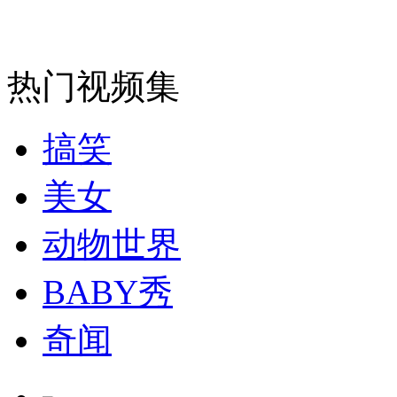
纽约上演“枕头大战”
热门视频集
司机酒驾遇交警 急速倒车逃窜
搞笑
美女
动物世界
BABY秀
奇闻