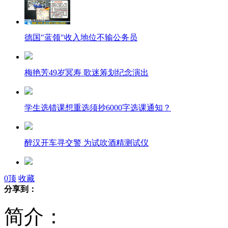
德国"蓝领"收入地位不输公务员
梅艳芳49岁冥寿 歌迷筹划纪念演出
学生选错课想重选须抄6000字选课通知？
醉汉开车寻交警 为试吹酒精测试仪
俄湖泊核污染严重 辐射可杀死岸边人
0
顶
收藏
分享到：
简介：
实拍女子坐窗台蹭网 被误认跳楼