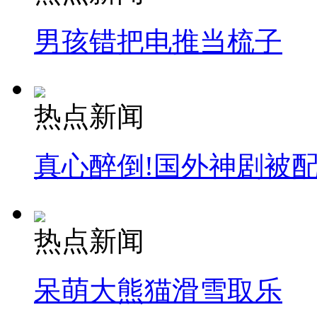
男孩错把电推当梳子
热点新闻
真心醉倒!国外神剧被
热点新闻
呆萌大熊猫滑雪取乐