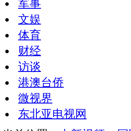
军事
文娱
体育
财经
访谈
港澳台侨
微视界
东北亚电视网