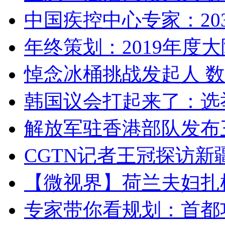
中国疾控中心专家：203
年终策划：2019年度大陆
悼念冰桶挑战发起人 数百
韩国议会打起来了：选举
解放军驻香港部队发布三
CGTN记者王冠探访新疆
【微视界】荷兰夫妇扎根青
专家带你看规划：首都功