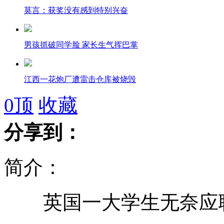
莫言：获奖没有感到特别兴奋
男孩抓破同学脸 家长生气挥巴掌
江西一花炮厂遭雷击仓库被烧毁
0
顶
收藏
修路翻出铜钱 全村挖地寻宝
分享到：
俄靶场爆炸案由吸烟引起
简介：
朝鲜民众庆祝劳动党成立67周年
英国一大学生无奈应聘"
女孩偷好友手机扮无辜帮忙报警