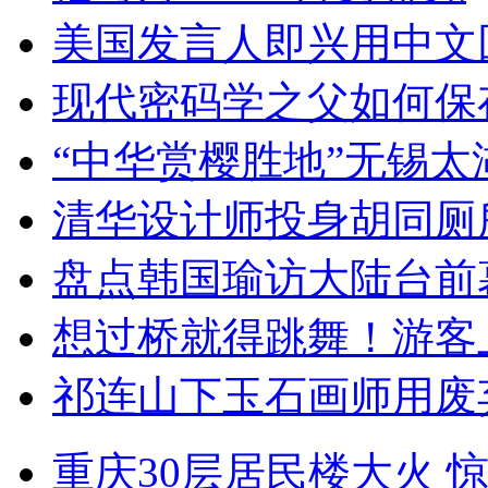
美国发言人即兴用中文
现代密码学之父如何保
“中华赏樱胜地”无锡
清华设计师投身胡同厕
盘点韩国瑜访大陆台前
想过桥就得跳舞！游客
祁连山下玉石画师用废
重庆30层居民楼大火