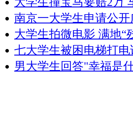
大学生撞宝马要赔2万 
南京一大学生申请公开广
安徽一实载49人客车翻车
大学生拍微电影 满地“
七大学生被困电梯打电
走！跟着总书记去植树
男大学生回答"幸福是
消防员救轻生者
花炮节热闹非凡
减压"枕头大战"
纽约上演“枕头大战”