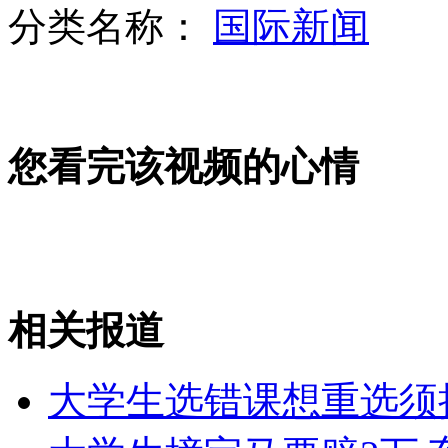
分类名称：
国际新闻
男子爱吃菜汤拌饭就医抽出"油血"
山西运城恶犬咬伤多人 警民合力深夜将其击毙
您看完该视频的心情
女孩北京地铁殴打老人 痛下狠手拳打脚踢
无痛分娩是否安全 医生回应
相关报道
外交部：反对强权政治霸凌主义
大学生选错课想重选须抄
外交部：有关国家言论片面不公正