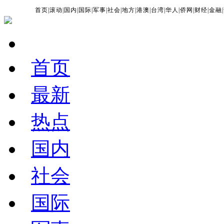
首页
|
滚动
|
国内
|
国际
|
军事
|
社会
|
地方
|
港澳
|
台湾
|
华人
|
侨网
|
财经
|
金融
|
首页
最新
热点
国内
社会
国际