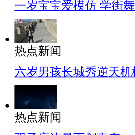
一岁宝宝爱模仿 学街
热点新闻
六岁男孩长城秀逆天机
热点新闻