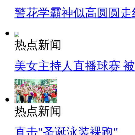
警花学霸神似高圆圆走
热点新闻
美女主持人直播球赛 
热点新闻
直击"圣诞泳装裸跑"