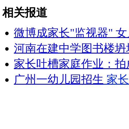
相关报道
无痛分娩是否安全 医生回应
微博成家长"监视器" 
外交部：反对强权政治霸凌主义
河南在建中学图书楼坍
外交部：有关国家言论片面不公正
家长吐槽家庭作业：拍
广州一幼儿园招生
家长
安徽一实载49人客车翻车
走！跟着总书记去植树