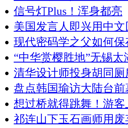
信号灯Plus！浑身都亮
美国发言人即兴用中文
现代密码学之父如何保
“中华赏樱胜地”无锡
清华设计师投身胡同厕
盘点韩国瑜访大陆台前
想过桥就得跳舞！游客
祁连山下玉石画师用废