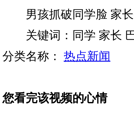
男孩抓破同学脸 家长
莫言获诺贝尔奖 作品遭疯抢售罄
关键词：同学 家长 
莫言获得约合750万人民币奖金
分类名称：
热点新闻
《新闻联播》插播莫言获奖
专家称莫言获奖翻译功不可没
您看完该视频的心情
山西运城恶犬咬伤多人 警民合力深夜将其击毙
女孩北京地铁殴打老人 痛下狠手拳打脚踢