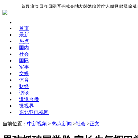
首页
|
滚动
|
国内
|
国际
|
军事
|
社会
|
地方
|
港澳
|
台湾
|
华人
|
侨网
|
财经
|
金融
|
首页
最新
热点
国内
社会
国际
军事
文娱
体育
财经
访谈
港澳台侨
微视界
东北亚电视网
当前位置：
中新视频
>
热点新闻
>
社会
>
正文