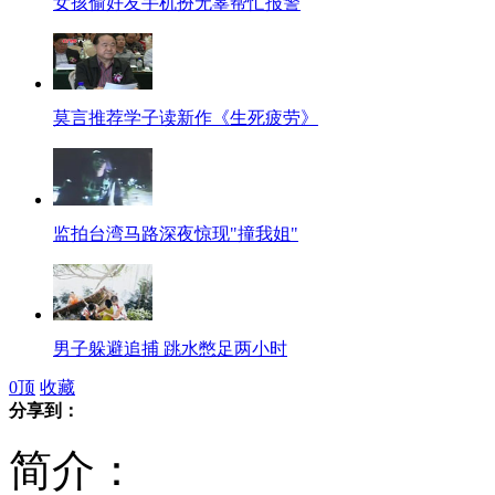
女孩偷好友手机扮无辜帮忙报警
莫言推荐学子读新作《生死疲劳》
监拍台湾马路深夜惊现"撞我姐"
男子躲避追捕 跳水憋足两小时
0
顶
收藏
分享到：
简介：
司机开车猝死 临终前不忘开危险灯