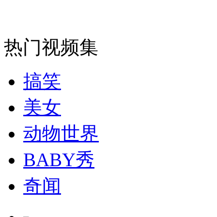
消防员救轻生者
花炮节热闹非凡
减压"枕头大战"
热门视频集
纽约上演“枕头大战”
搞笑
司机酒驾遇交警 急速倒车逃窜
美女
动物世界
BABY秀
奇闻