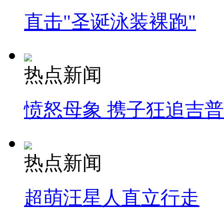
直击"圣诞泳装裸跑"
热点新闻
愤怒母象 携子狂追吉
热点新闻
超萌汪星人直立行走