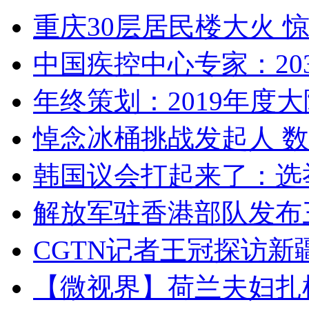
重庆30层居民楼大火
中国疾控中心专家：203
年终策划：2019年度大陆
悼念冰桶挑战发起人 数百
韩国议会打起来了：选举
解放军驻香港部队发布三
CGTN记者王冠探访新疆
【微视界】荷兰夫妇扎根青