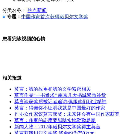
分类名称：
热点新闻
西哈努克灵柩抵达金边 民众垂泪迎接
专题：
中国作家首次获得诺贝尔文学奖
您看完该视频的心情
南京总统府门楼首修缮期间正常开放
美司令呼吁和平解决钓鱼岛问题
相关报道
莫言：我的故乡和我的文学紧密相关
莫言作品“一书难求” 南京几大书城紧急补货
莫言谈获奖后被记者追访:佩服他们职业精神
野田训话引用军国主义口号引关注
莫言：得诺奖不证明我就是中国最好的作家
作协众作家议莫言获奖：未来还会有中国作家获奖
莫言：作家的态度要脚踏实地勤勤恳恳
新闻人物：2012年诺贝尔文学奖得主莫言
莫言获诺贝尔文学奖 奖金约为750万元