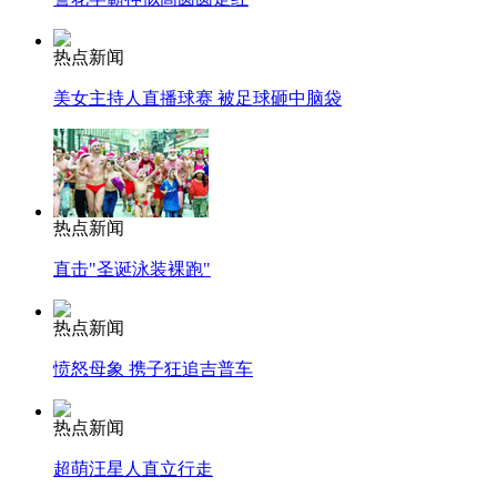
热点新闻
美女主持人直播球赛 被足球砸中脑袋
热点新闻
直击"圣诞泳装裸跑"
热点新闻
愤怒母象 携子狂追吉普车
热点新闻
超萌汪星人直立行走