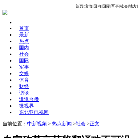
首页
|
滚动
|
国内
|
国际
|
军事
|
社会
|
地方
|
首页
最新
热点
国内
社会
国际
军事
文娱
体育
财经
访谈
港澳台侨
微视界
东北亚电视网
当前位置：
中新视频
>
热点新闻
>
社会
>
正文