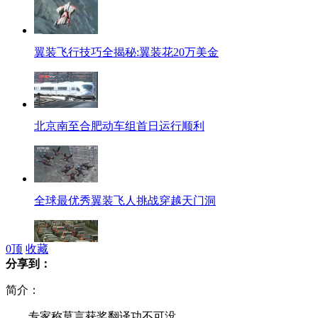
翼装飞行技巧全揭秘:翼装花20万美金
北京南至合肥动车组首日运行顺利
全球最优秀翼装飞人挑战穿越天门洞
0
顶
收藏
分享到：
北京再提单双号限行 市民称不治本
简介：
专家称莫言获奖翻译功不可没