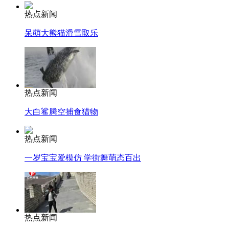
热点新闻
呆萌大熊猫滑雪取乐
热点新闻
大白鲨腾空捕食猎物
热点新闻
一岁宝宝爱模仿 学街舞萌态百出
热点新闻