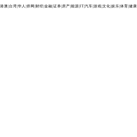
港澳
|
台湾
|
华人
|
侨网
|
财经
|
金融
|
证券
|
房产
|
能源
|
IT
|
汽车
|
游戏
|
文化
|
娱乐
|
体育
|
健康