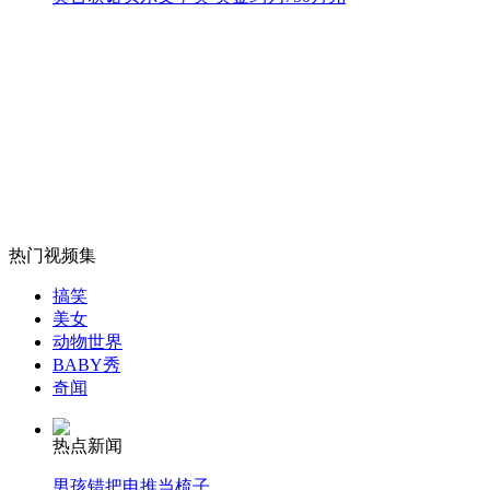
无人报摊经营13年 诚信钱箱今被盗
山西运城恶犬咬伤多人 警民合力深夜将其击毙
女孩北京地铁殴打老人 痛下狠手拳打脚踢
热门视频集
无痛分娩是否安全 医生回应
搞笑
美女
动物世界
外交部：反对强权政治霸凌主义
BABY秀
奇闻
外交部：有关国家言论片面不公正
热点新闻
男孩错把电推当梳子