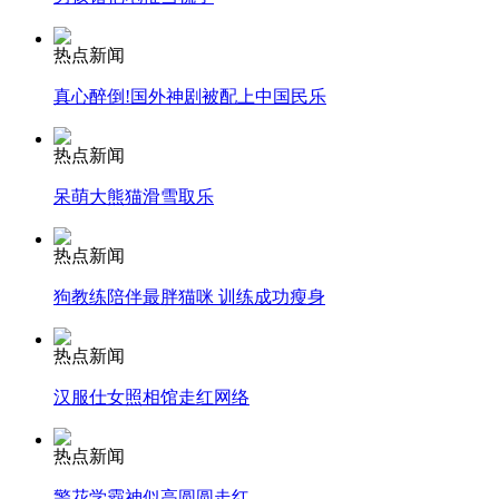
安徽一实载49人客车翻车
热点新闻
真心醉倒!国外神剧被配上中国民乐
热点新闻
走！跟着总书记去植树
呆萌大熊猫滑雪取乐
热点新闻
消防员救轻生者
花炮节热闹非凡
减压"枕头大战"
狗教练陪伴最胖猫咪 训练成功瘦身
热点新闻
纽约上演“枕头大战”
汉服仕女照相馆走红网络
热点新闻
司机酒驾遇交警 急速倒车逃窜
警花学霸神似高圆圆走红