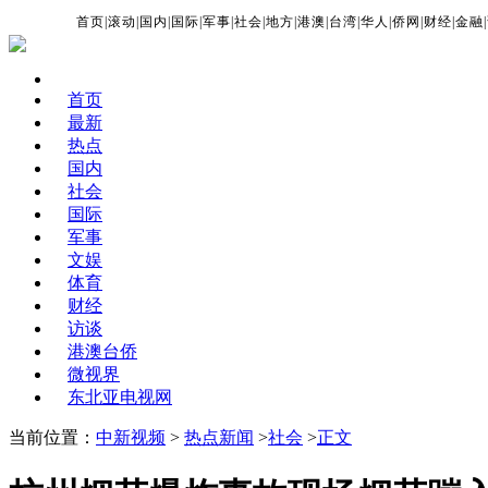
首页
|
滚动
|
国内
|
国际
|
军事
|
社会
|
地方
|
港澳
|
台湾
|
华人
|
侨网
|
财经
|
金融
|
首页
最新
热点
国内
社会
国际
军事
文娱
体育
财经
访谈
港澳台侨
微视界
东北亚电视网
当前位置：
中新视频
>
热点新闻
>
社会
>
正文