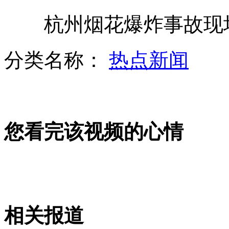
杭州烟花爆炸事故现场
四川境内持枪抢劫案疑犯被击毙始末
分类名称：
热点新闻
四川境内发生持枪抢劫案致人员伤亡
您看完该视频的心情
太极后人称闫芳系诈骗望司法介入
杭州烟花爆炸事故现场烟花蹦入人群
相关报道