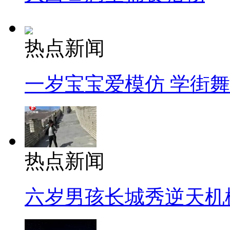
热点新闻
一岁宝宝爱模仿 学街
热点新闻
六岁男孩长城秀逆天机