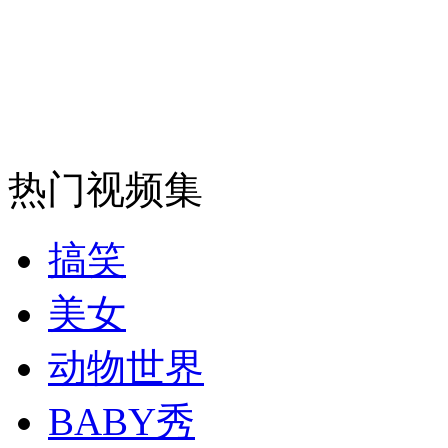
安徽一实载49人客车翻车
走！跟着总书记去植树
热门视频集
消防员救轻生者
花炮节热闹非凡
减压"枕头大战"
搞笑
美女
纽约上演“枕头大战”
动物世界
司机酒驾遇交警 急速倒车逃窜
BABY秀