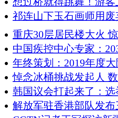
想过桥就得跳舞！游客
祁连山下玉石画师用废
重庆30层居民楼大火
中国疾控中心专家：203
年终策划：2019年度大陆
悼念冰桶挑战发起人 数百
韩国议会打起来了：选举
解放军驻香港部队发布三