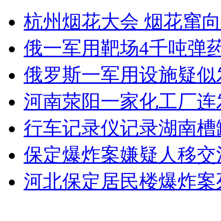
日本借“岛争”不断玩火
杭州烟花大会 烟花窜
山西运城恶犬咬伤多人 警民合力深夜将其击毙
俄一军用靶场4千吨弹
俄罗斯一军用设施疑似
女孩北京地铁殴打老人 痛下狠手拳打脚踢
河南荥阳一家化工厂连
行车记录仪记录湖南槽
无痛分娩是否安全 医生回应
保定爆炸案嫌疑人移交
外交部：反对强权政治霸凌主义
河北保定居民楼爆炸案
外交部：有关国家言论片面不公正