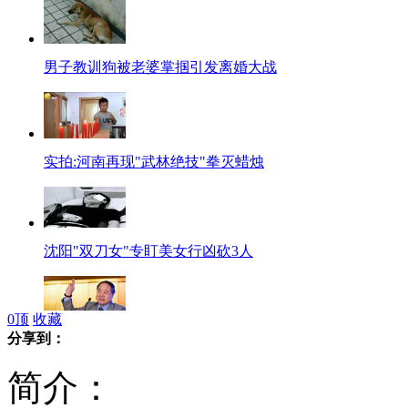
男子教训狗被老婆掌掴引发离婚大战
实拍:河南再现"武林绝技"拳灭蜡烛
沈阳"双刀女"专盯美女行凶砍3人
0
顶
收藏
分享到：
网友预测莫言必登央视春晚拜年
简介：