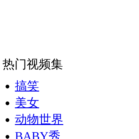
消防员救轻生者
花炮节热闹非凡
减压"枕头大战"
纽约上演“枕头大战”
热门视频集
司机酒驾遇交警 急速倒车逃窜
搞笑
美女
动物世界
BABY秀